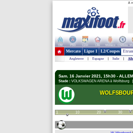
A r
OM
PSG
Lyon
Lille
Monaco
Chelsea
Ma
+ de clubs
Mercato
Ligue 1
L2/Coupes
Etran
Angleterre
|
Espagne
|
Italie
|
All
Sam. 16 Janvier 2021, 15h30 - ALL
Stade :
VOLKSWAGEN ARENA à Wolfsburg
WOLFSBOU
1
10
20
30