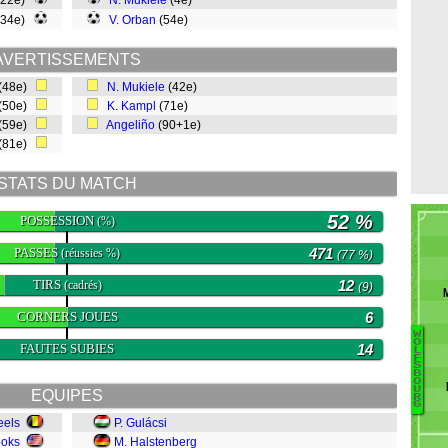
(22e)
N. Mukiele
(4e)
(34e)
V. Orban
(54e)
AVERTISSEMENTS
(48e)
N. Mukiele
(42e)
(50e)
K. Kampl
(71e)
(59e)
Angeliño
(90+1e)
(81e)
STATS DU MATCH
52 %
POSSESSION
(%)
PASSES
471
(réussies %)
(77 %)
TIRS
12
(cadrés)
(9)
CORNERS JOUES
6
W
O
FAUTES SUBIES
14
L
F
M
S
B
O
J
U
EQUIPES
R
S
G
Wi
eels
P. Gulácsi
P
ooks
M. Halstenberg