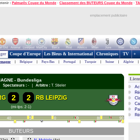
etenir :
Palmarès Coupe du Monde
-
Classement des BUTEURS Coupe du Monde
-
TA
emplacement publicitaire
n Utd
Arsenal
Liverpool
ManCity
Barca
Real
Atletico
Milan
Juve
Inter
Naples
ger
Coupe d'Europe
Les Bleus & International
Chroniques
TV
+
emagne
|
Belgique
|
Pays-Bas
|
Portugal
|
Turquie
|
Suisse
|
Algérie
|
Lien
EMAGNE - Bundesliga
 |
Spectateurs :
- |
Arbitre :
T. Stieler
Ac
Ré
2
2
RG
RB LEIPZIG
Cl
Ca
(mi-tps: 2-1)
Pa
Ré
40
50
60
70
80
90
BUTEURS