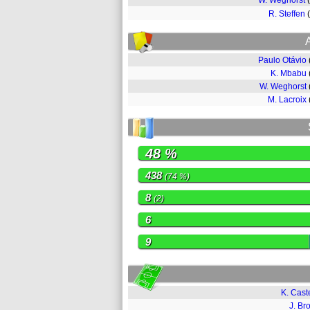
W. Weghorst
R. Steffen
Paulo Otávio
K. Mbabu
W. Weghorst
M. Lacroix
48 %
438
(74 %)
8
(2)
6
9
K. Cast
J. Br