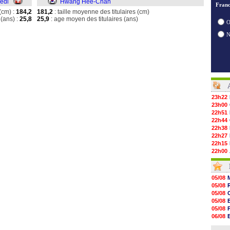
edi
Hwang Hee-Chan
Franc
(cm) :
184,2
181,2
: taille moyenne des titulaires (cm)
(ans) :
25,8
25,9
: age moyen des titulaires (ans)
O
23h22
23h00
22h51
22h44
22h38
22h27
22h15
22h00
21h48
21h39
21h26
05/08
21h05
05/08
20h47
05/08
20h30
05/08
20h18
05/08
20h04
06/08
19h47
06/08
19h34