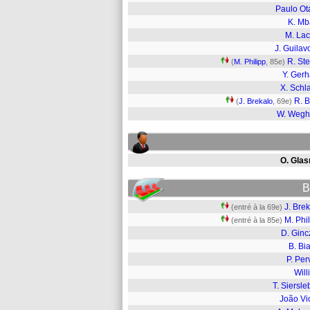
Paulo Ot
K. M
M. Lac
J. Guilav
R. Ste
(
M. Philipp
, 85e)
Y. Gerh
X. Schl
R. 
(
J. Brekalo
, 69e)
W. Wegh
O. Glas
B
J. Bre
(entré à la 69e)
M. Phi
(entré à la 85e)
D. Ginc
B. Bi
P. Per
Will
T. Siersl
João Vi