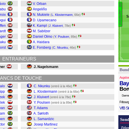
Bi
ávio
V. Orban
R
B
G
babu
Angeliño
L
H
E
Ph
roix
N. Mukiele
(
L. Klostermann
, 66e)
I
S
P
J
B
ogui
D. Upamecano
Z
I
S
G
ffen
K. Kampl
(
J. Kluivert
, 78e)
Sø
ardt
M. Sabitzer
A
ager
Daniel Olmo
(
Y. Poulsen
, 89e)
P
Baku
A. Haidara
Kl
orst
E. Forsberg
(
C. Nkunku
, 46e)
K
N
ENTRAINEURS
ner
J. Nagelsmann
Bund
ANCS DE TOUCHE
Augsbo
Bay
kalo
C. Nkunku
(entré à la 46e)
Bor
lipp
L. Klostermann
(entré à la 66e)
Darms
zek
J. Kluivert
(entré à la 78e)
Fribourg
alek
Y. Poulsen
(entré à la 89e)
VfB St
van
T. Adams
iam
A. Sørloth
eben
L. Samardzic
Sond
ctor
Josep Martinez
Zidan