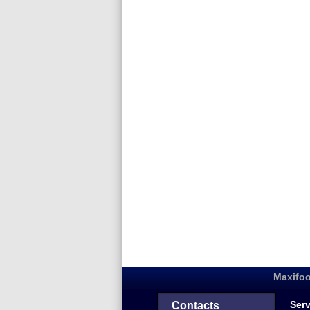
Maxifoo
Serv
Contacts