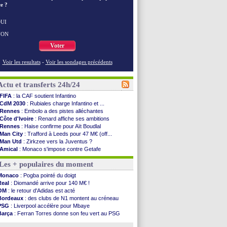
e ?
UI
NON
Voter
Voir les resultats
-
Voir les sondages précédents
Actu et transferts 24h/24
FIFA
: la CAF soutient Infantino
CdM 2030
: Rubiales charge Infantino et ...
Rennes
: Embolo a des pistes alléchantes
Côte d'Ivoire
: Renard affiche ses ambitions
Rennes
: Haise confirme pour Aït Boudlal
Man City
: Trafford à Leeds pour 47 M€ (off...
Man Utd
: Zirkzee vers la Juventus ?
Amical
: Monaco s'impose contre Getafe
Nantes
: Der Zakarian et sa relation avec Kita
Les + populaires du moment
OM
: le club prêt à libérer Kondogbia ?
Monaco
: le message touchant d'Akliouche
Monaco
: Pogba pointé du doigt
FIFA
: Tebas en remet une couche
Real
: Diomandé arrive pour 140 M€ !
FIFA
: l'UEFA maintient la pression
OM
: le retour d'Adidas est acté
PSG
: Tebas encense Luis Enrique
Bordeaux
: des clubs de N1 montent au créneau
Real
: Vinicius jusqu'en 2032 (officiel)
PSG
: Liverpool accélère pour Mbaye
Lyon
: Mangala va rejoindre Getafe
Barça
: Ferran Torres donne son feu vert au PSG
OM
: une offre refusée pour Aguerd
PSG
: Luis Enrique satisfait malgré tout
Real
: c'est confirmé pour Vinicius