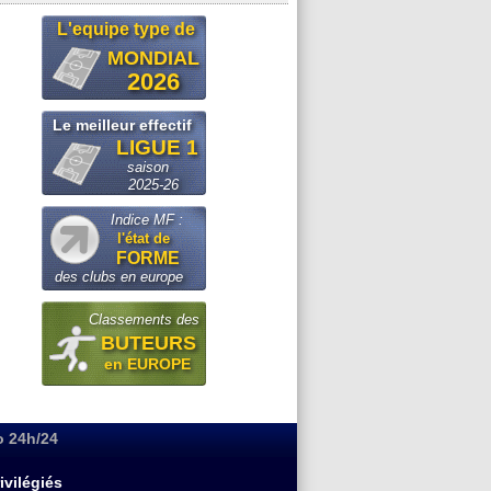
L'equipe type de
MONDIAL
2026
Le meilleur effectif
LIGUE 1
saison
2025-26
Indice MF :
l'état de
FORME
des clubs en europe
Classements des
BUTEURS
en EUROPE
o 24h/24
ivilégiés