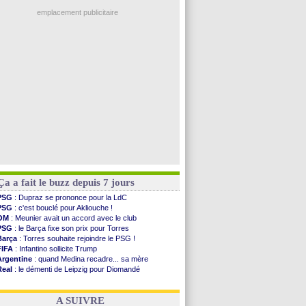
Man City
: Rodri préfère le Barça au Real !
Troyes
: Junior Diaz jusqu'en 2030 (officiel)
emplacement publicitaire
PSG
: Akliouche a signé (officiel)
OM
: une offre pour Bulka
PSG
: contrat signé pour Akliouche
Ouganda
: Owori battu à mort à Kampala
Arsenal
: Arteta veut créer une dynastie
Voir les brèves précédentes
Ça a fait le buzz depuis 7 jours
PSG
: Dupraz se prononce pour la LdC
PSG
: c'est bouclé pour Akliouche !
OM
: Meunier avait un accord avec le club
PSG
: le Barça fixe son prix pour Torres
Barça
: Torres souhaite rejoindre le PSG !
FIFA
: Infantino sollicite Trump
Argentine
: quand Medina recadre... sa mère
Real
: le démenti de Leipzig pour Diomandé
OM
: Paixão attire un 2e club anglais
FIFA
: le conseiller d'Infantino démissionne !
A SUIVRE