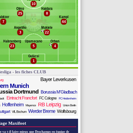
alek
10
Banc des remplaçants
RB Leipzig
inczek
Olmo
Haidara
25
8
wang
ilipp
abitzer
Kampl
osep Martinez
rekalo
7
44
amardzic
Angeliño
Mukiele
rloth
3
22
dams
oulsen
Halstenberg
Upamecano
Orban
23
5
4
uivert
lostermann
Gulácsi
kunku
1
esliga - les fiches CLUB
Bayer Leverkusen
urg
ern Munich
ussia Dortmund
Borussia M'Gladbach
Eintracht Francfort
FC Cologne
tadt
FC Heidenheim
RB Leipzig
Hoffenheim
Mayence
Union Berlin
Werder Breme
Wolfsbourg
uttgart
VfL Bochum
age Maxifoot
e va t-il faire mieux que Deschamps en équipe de