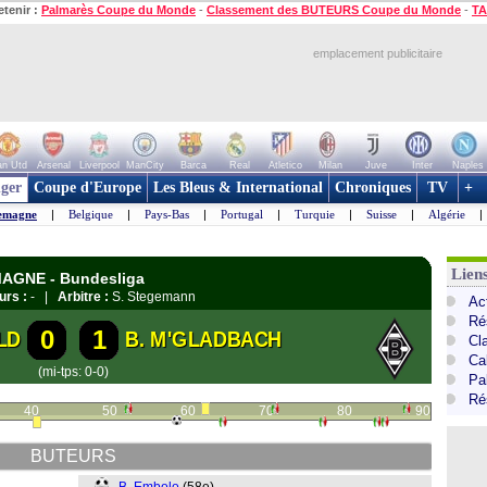
etenir :
Palmarès Coupe du Monde
-
Classement des BUTEURS Coupe du Monde
-
TA
emplacement publicitaire
n Utd
Arsenal
Liverpool
ManCity
Barca
Real
Atletico
Milan
Juve
Inter
Naples
ger
Coupe d'Europe
Les Bleus & International
Chroniques
TV
+
emagne
|
Belgique
|
Pays-Bas
|
Portugal
|
Turquie
|
Suisse
|
Algérie
|
Lien
EMAGNE - Bundesliga
urs :
- |
Arbitre :
S. Stegemann
Ac
Ré
0
1
LD
B. M'GLADBACH
Cl
Ca
(mi-tps: 0-0)
Pa
Ré
40
50
60
70
80
90
BUTEURS