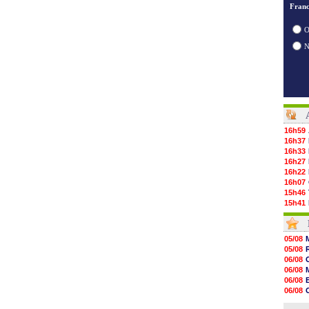
Franc
O
16h59
16h37
16h33
16h27
16h22
16h07
15h46
15h41
15h20
14h55
14h38
05/08
14h19
05/08
13h56
06/08
13h35
06/08
13h12
06/08
12h48
06/08
12h25
06/08
12h06