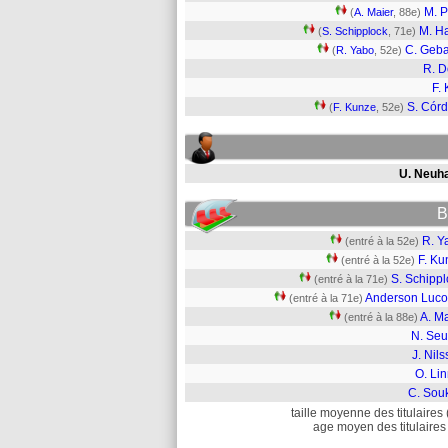
M. P
(
A. Maier
, 88e)
M. Ha
(
S. Schipplock
, 71e)
C. Geb
(
R. Yabo
, 52e)
R. 
F. 
S. Cór
(
F. Kunze
, 52e)
U. Neuh
B
R. Y
(entré à la 52e)
F. Ku
(entré à la 52e)
S. Schippl
(entré à la 71e)
Anderson Luco
(entré à la 71e)
A. M
(entré à la 88e)
N. Seu
J. Nil
O. Li
C. Sou
taille moyenne des titulaires 
age moyen des titulaires 