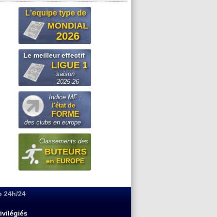
L'equipe type de
MONDIAL
2026
Le meilleur effectif
LIGUE 1
saison
2025-26
Indice MF :
l'état de
FORME
des clubs en europe
Classements des
BUTEURS
en EUROPE
o 24h/24
ivilégiés