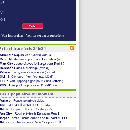
e ?
UI
NON
Voter
Voir les resultats
-
Voir les sondages précédents
Actu et transferts 24h/24
Arsenal
: Naples vise Gabriel Jesus
Real
: Mastantuono prêté à la Fiorentina (off.)
Man City
: accord avec le Barça pour Rodri ?
Rennes
: Haise a prolongé (officiel)
Palace
: Tomiyasu a convaincu (officiel)
OM
: B. Genesio - "ce n'est pas idéal"
TFC
: Sion Oppong signe pour 4 ans (officiel)
PSG
: Liverpool va proposer 115 M€ pour ...
Norvège
: la démission d'Infantino réclamée
Les + populaires du moment
PSG
: Mbaye, deux pistes se détachent
Monaco
: Filipe Luis veut remplacer Akliouche
Monaco
: Pogba pointé du doigt
Grenade
: Luca Zidane va changer de club
Real
: Diomandé arrive pour 140 M€ !
Juve
: Zhegrova très clair sur son futur
OM
: le club prêt à libérer Kondogbia ?
OM
: Aguerd, le plan B de Naples
Man City
: Rodri préfère le Barça au Real !
Arsenal
: Guimarães a signé son contrat
Barça
: Ferran Torres donne son feu vert au PSG
Nantes
: direction Chypre pour Duverne
OM
: accord trouvé avec Man City pour Rulli
Monaco
: le remplaçant d'Akliouche en ...
PSG
: l'étonnante rumeur Gusto
Man Utd
: Bayindir signe au Celta (officiel)