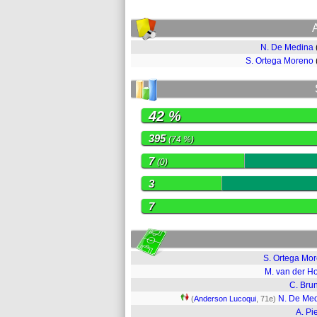
N. De Medina
S. Ortega Moreno
42 %
395
(74 %)
7
(0)
3
7
S. Ortega Mo
M. van der H
C. Bru
N. De Me
(
Anderson Lucoqui
, 71e)
A. Pi