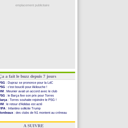
OM
: une offre pour Bulka
Man City
: Enzo Fernandez pour l'après-Rodri ?
emplacement publicitaire
Naples
: l'option Monaco pour Lukaku !
OM
: Lucas Perri a été approché
PSG
: le coach de l'Ajax insiste pour Godts
PSG
: une 2e offre en préparation pour Godts
Francfort
: Dina Ebimbe signe à Schalke (off.)
Voir les brèves précédentes
Ça a fait le buzz depuis 7 jours
PSG
: Dupraz se prononce pour la LdC
PSG
: c'est bouclé pour Akliouche !
OM
: Meunier avait un accord avec le club
PSG
: le Barça fixe son prix pour Torres
Barça
: Torres souhaite rejoindre le PSG !
OM
: le retour d'Adidas est acté
FIFA
: Infantino sollicite Trump
Bordeaux
: des clubs de N1 montent au créneau
Argentine
: quand Medina recadre... sa mère
Real
: le démenti de Leipzig pour Diomandé
A SUIVRE