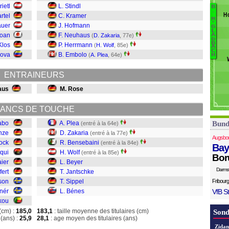
rietl
L. Stindl
B
Li
B
.
H
rtel
C. Kramer
S
M
Pl
'
auer
J. Hofmann
G
L
Za
Doan
F. Neuhaus
(
D. Zakaria
, 77e)
A
D
B
B
Klos
P. Herrmann
(
H. Wolf
, 85e)
A
Wo
C
dova
B. Embolo
(
A. Plea
, 64e)
H
Be
J
ENTRAINEURS
Si
B
aus
M. Rose
ANCS DE TOUCHE
abo
A. Plea
Bund
(entré à la 64e)
nze
D. Zakaria
(entré à la 77e)
Augsbo
ock
R. Bensebaini
(entré à la 84e)
Bay
qui
H. Wolf
(entré à la 85e)
Bor
aier
L. Beyer
Darms
fert
T. Jantschke
sson
T. Sippel
Fribourg
nnér
L. Bénes
VfB St
kou
(cm) :
185,0
183,1
: taille moyenne des titulaires (cm)
Sond
(ans) :
25,9
28,1
: age moyen des titulaires (ans)
Zidan