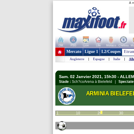
A r
OM
PSG
Lyon
Lille
Monaco
Chelsea
Ma
+ de clubs
Mercato
Ligue 1
L2/Coupes
Etran
Angleterre
|
Espagne
|
Italie
|
All
Sam. 02 Janvier 2021, 15h30 - ALL
Stade :
Sch?coArena à Bielefeld |
Spectate
ARMINIA BIELEFE
1
10
20
30