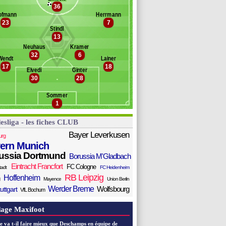
36
nnér
anc des remplaçants
B. M'Gladbach
ofmann
Herrmann
oukou
23
7
éa
Stindl
karia
13
ensebaini
Neuhaus
Kramer
lf
32
6
Wendt
Lainer
yer
17
18
antschke
Elvedi
Ginter
30
28
ppel
énes
Sommer
1
esliga - les fiches CLUB
Bayer Leverkusen
urg
ern Munich
ussia Dortmund
Borussia M'Gladbach
Eintracht Francfort
FC Cologne
tadt
FC Heidenheim
RB Leipzig
Hoffenheim
Mayence
Union Berlin
Werder Breme
Wolfsbourg
uttgart
VfL Bochum
age Maxifoot
e va t-il faire mieux que Deschamps en équipe de