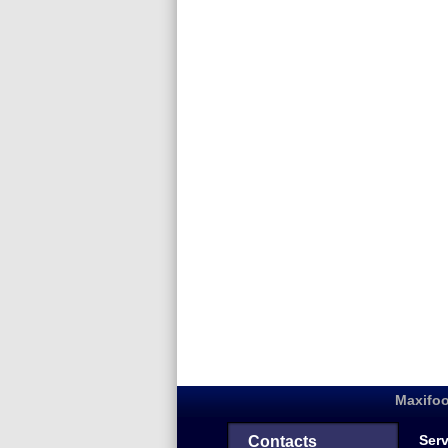
Maxifoo
Serv
Contacts