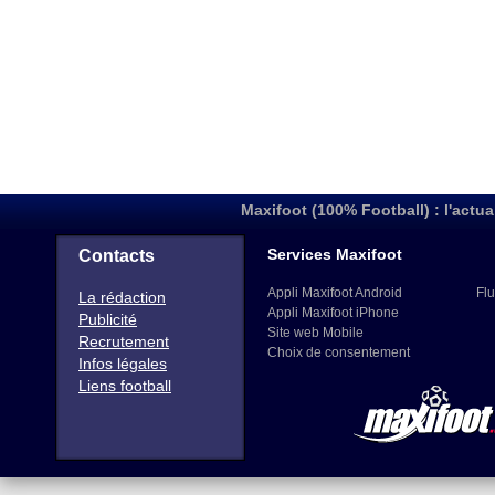
Maxifoot (100% Football) : l'actua
Services Maxifoot
Contacts
Appli Maxifoot Android
Flu
La rédaction
Appli Maxifoot iPhone
Publicité
Site web Mobile
Recrutement
Choix de consentement
Infos légales
Liens football