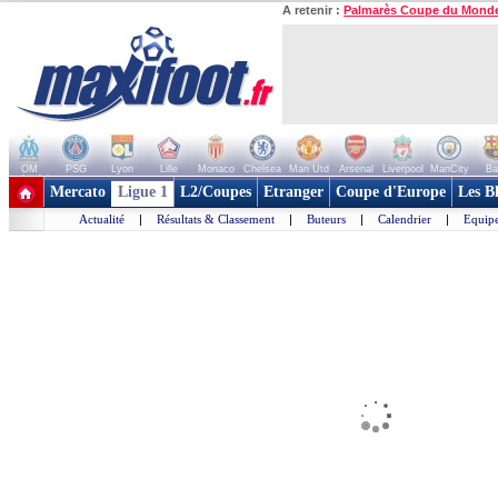
A retenir :
Palmarès Coupe du Mond
OM
PSG
Lyon
Lille
Monaco
Chelsea
Man Utd
Arsenal
Liverpool
ManCity
Ba
+ de clubs
Mercato
Ligue 1
L2/Coupes
Etranger
Coupe d'Europe
Les B
Actualité
|
Résultats & Classement
|
Buteurs
|
Calendrier
|
Equipe