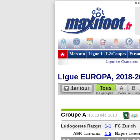
A r
OM
PSG
Lyon
Lille
Monaco
Chelsea
Ma
+ de clubs
Mercato
Ligue 1
L2/Coupes
Etran
Ligue des Champions
Ligue EUROPA, 2018-2
Tous
A
B
1er tour
les groupes
Leverk.
RB Liep
Groupe A
jeu. 13 déc. 2018
Ludogorets Razgrad
1-1
FC Zurich
AEK Larnaca
1-5
Bayer Leve