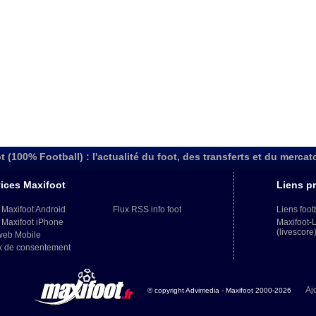
t (100% Football) : l'actualité du foot, des transferts et du mercat
ices Maxifoot
Liens pr
 Maxifoot Android
Flux RSS info foot
Liens foot
 Maxifoot iPhone
Maxifoot-
(livescore
web Mobile
x de consentement
Aj
© copyright Advimedia - Maxifoot 2000-2026