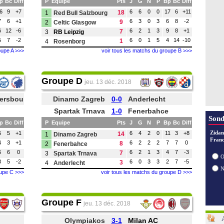
p
Bc
Diff
P
Equipe
Pts
J
G
N
P
Bp
Bc
Diff
6
9
+7
6
6
0
0
17
6
+11
18
1
Red Bull Salzbourg
7
6
+1
6
3
0
3
6
8
-2
9
2
Celtic Glasgow
6
12
-6
6
2
1
3
9
8
+1
7
3
RB Leipzig
5
7
-2
6
0
1
5
4
14
-10
1
4
Rosenborg
oupe A >>>
voir tous les matchs du groupe B >>>
Groupe D
jeu. 13 déc. 2018
tersbourg
Dinamo Zagreb
0-0
Anderlecht
Spartak Trnava
1-0
Fenerbahce
Sond
p
Bc
Diff
P
Equipe
Pts
J
G
N
P
Bp
Bc
Diff
Zidan
6
5
+1
6
4
2
0
11
3
+8
14
1
Dinamo Zagreb
Franc
4
3
+1
6
2
2
2
7
7
0
8
2
Fenerbahce
6
6
0
6
2
1
3
4
7
-3
7
3
Spartak Trnava
O
3
5
-2
6
0
3
3
2
7
-5
3
4
Anderlecht
oupe C >>>
voir tous les matchs du groupe D >>>
Groupe F
jeu. 13 déc. 2018
Olympiakos
3-1
Milan AC