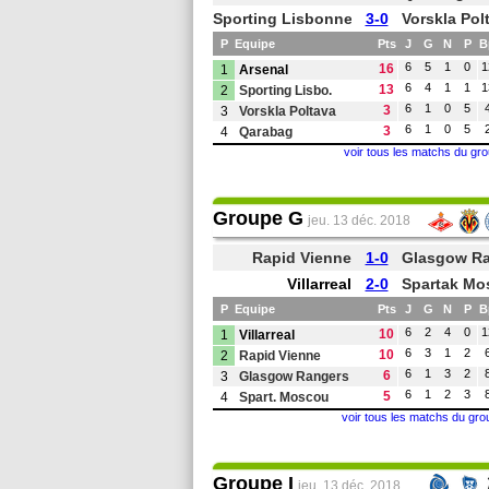
Sporting Lisbonne
3-0
Vorskla Pol
P
Equipe
Pts
J
G
N
P
B
6
5
1
0
1
16
1
Arsenal
6
4
1
1
1
13
2
Sporting Lisbo.
6
1
0
5
3
3
Vorskla Poltava
6
1
0
5
3
4
Qarabag
voir tous les matchs du gr
Groupe G
jeu. 13 déc. 2018
Rapid Vienne
1-0
Glasgow R
Villarreal
2-0
Spartak Mo
P
Equipe
Pts
J
G
N
P
B
6
2
4
0
1
10
1
Villarreal
6
3
1
2
10
2
Rapid Vienne
6
1
3
2
6
3
Glasgow Rangers
6
1
2
3
5
4
Spart. Moscou
voir tous les matchs du gr
Groupe I
jeu. 13 déc. 2018