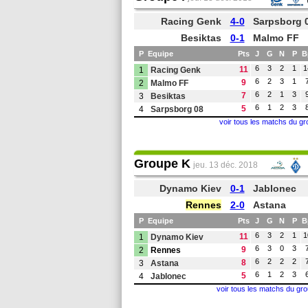
Racing Genk
4-0
Sarpsborg 
Besiktas
0-1
Malmo FF
P
Equipe
Pts
J
G
N
P
B
6
3
2
1
1
11
1
Racing Genk
6
2
3
1
9
2
Malmo FF
6
2
1
3
7
3
Besiktas
6
1
2
3
5
4
Sarpsborg 08
voir tous les matchs du gr
Groupe K
jeu. 13 déc. 2018
Dynamo Kiev
0-1
Jablonec
Rennes
2-0
Astana
P
Equipe
Pts
J
G
N
P
B
6
3
2
1
1
11
1
Dynamo Kiev
6
3
0
3
9
2
Rennes
6
2
2
2
8
3
Astana
6
1
2
3
5
4
Jablonec
voir tous les matchs du gr