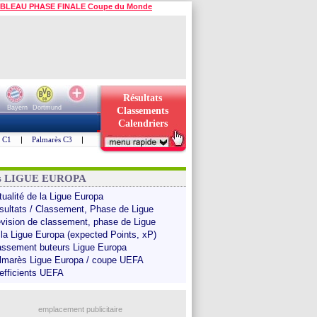
BLEAU PHASE FINALE Coupe du Monde
Résultats
Bayern
Dortmund
Classements
Calendriers
s C1
|
Palmarès C3
|
ns LIGUE EUROPA
tualité de la Ligue Europa
sultats / Classement, Phase de Ligue
évision de classement, phase de Ligue
 la Ligue Europa (expected Points, xP)
assement buteurs Ligue Europa
lmarès Ligue Europa / coupe UEFA
efficients UEFA
emplacement publicitaire