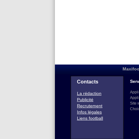
Maxifoo
Serv
Contacts
Appli
La rédaction
Appli
Publicité
Site 
Recrutement
Choi
Infos légales
Liens football