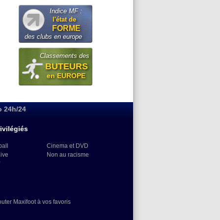
Indice MF :
l'état de
FORME
des clubs en europe
Classements des
BUTEURS
en EUROPE
o 24h/24
ivilégiés
ball
Cinema et DVD
Live
Non au racisme
)
outer Maxifoot à vos favoris