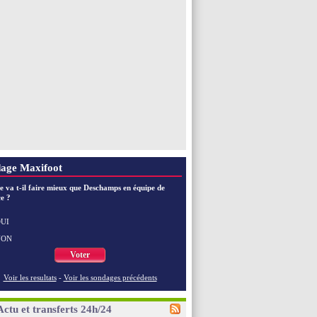
age Maxifoot
e va t-il faire mieux que Deschamps en équipe de
e ?
UI
NON
Voter
Voir les resultats
-
Voir les sondages précédents
Actu et transferts 24h/24