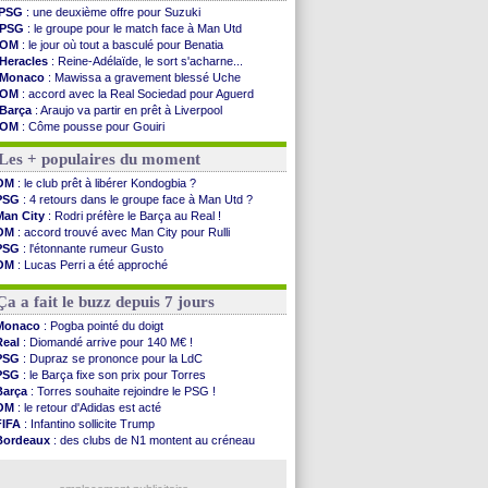
PSG
: une deuxième offre pour Suzuki
PSG
: le groupe pour le match face à Man Utd
OM
: le jour où tout a basculé pour Benatia
Heracles
: Reine-Adélaïde, le sort s'acharne...
Monaco
: Mawissa a gravement blessé Uche
OM
: accord avec la Real Sociedad pour Aguerd
Barça
: Araujo va partir en prêt à Liverpool
OM
: Côme pousse pour Gouiri
Man Utd
: le groupe pour défier le PSG
Les + populaires du moment
L3
: Caen premier leader
OM
: Højbjerg, son agent maintient le suspense
OM
: le club prêt à libérer Kondogbia ?
OM
: Gouiri évoque son avenir
PSG
: 4 retours dans le groupe face à Man Utd ?
Leipzig
: le transfert d'Asllani tombe à l'eau
Man City
: Rodri préfère le Barça au Real !
L3
: 1ère utilisation du Football Video Support
OM
: accord trouvé avec Man City pour Rulli
OM
: Benatia envoie une pique à Longoria
PSG
: l'étonnante rumeur Gusto
illarreal
: Al-Ahli veut Pape Gueye
OM
: Lucas Perri a été approché
Lyon
: la dernière saison de Fonseca ?
OM
: une offre pour Bulka
OM
: un nouveau prétendant pour Højbjerg
Ouganda
: Owori battu à mort à Kampala
Ça a fait le buzz depuis 7 jours
Brest
: un gardien norvégien en approche ?
OM
: McCourt a versé 120 M€ en 2026
Monaco
: Pogba pointé du doigt
PSG
: 4 retours dans le groupe face à Man Utd ...
Real
: Diomandé arrive pour 140 M€ !
Nice
: Kevin Carlos va partir en Italie
PSG
: Dupraz se prononce pour la LdC
L1
: prison avec sursis requis contre un arbitre
PSG
: le Barça fixe son prix pour Torres
Leganés
: c'est signé pour Luca Zidane (off.)
Barça
: Torres souhaite rejoindre le PSG !
OM
: le retour d'Adidas est acté
Voir les brèves précédentes
FIFA
: Infantino sollicite Trump
Bordeaux
: des clubs de N1 montent au créneau
Argentine
: quand Medina recadre... sa mère
Real
: le démenti de Leipzig pour Diomandé