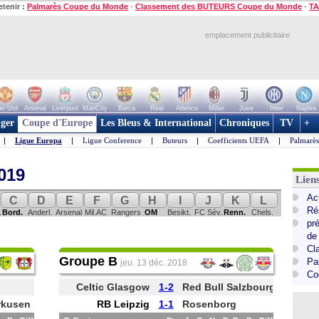
etenir :
Palmarès Coupe du Monde
-
Classement des BUTEURS Coupe du Monde
-
TA
emplacement publicitaire
n Utd
Arsenal
Liverpool
ManCity
Barca
Real
Atletico
Milan
Juve
Inter
Naples
ger
Coupe d'Europe
Les Bleus & International
Chroniques
TV
+
|
Ligue Europa
|
Ligue Conference
|
Buteurs
|
Coefficients UEFA
|
Palmarè
019
Lie
Ac
C
D
E
F
G
H
I
J
K
L
Ré
.
Bord.
Anderl.
Arsenal
Mil.AC
Rangers
OM
Besikt.
FC Sév.
Renn.
Chels.
pr
de
Cl
Groupe B
Pa
jeu. 13 déc. 2018
Co
Celtic Glasgow
1-2
Red Bull Salzbourg
rkusen
RB Leipzig
1-1
Rosenborg