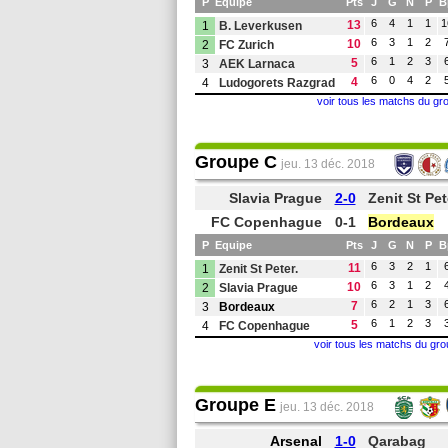
P
Equipe
Pts
J
G
N
P
B
6
4
1
1
1
13
1
B. Leverkusen
6
3
1
2
10
2
FC Zurich
6
1
2
3
5
3
AEK Larnaca
6
0
4
2
4
4
Ludogorets Razgrad
voir tous les matchs du gr
Groupe C
jeu. 13 déc. 2018
Slavia Prague
2-0
Zenit St Pe
FC Copenhague
0-1
Bordeaux
P
Equipe
Pts
J
G
N
P
B
6
3
2
1
11
1
Zenit St Peter.
6
3
1
2
10
2
Slavia Prague
6
2
1
3
7
3
Bordeaux
6
1
2
3
5
4
FC Copenhague
voir tous les matchs du gr
Groupe E
jeu. 13 déc. 2018
Arsenal
1-0
Qarabag