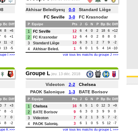
08
Akhisar Belediyespor
0-0
Standard Liège
FC Seville
3-0
FC Krasnodar
p
Bc
Diff
P
Equipe
Pts
J
G
N
P
Bp
Bc
Diff
4
8
+6
6
4
0
2
18
6
+12
12
1
FC Seville
7
6
+1
6
4
0
2
8
8
0
12
2
FC Krasnodar
9
11
-2
6
3
1
2
7
9
-2
10
3
Standard Liège
8
13
-5
6
0
1
5
4
14
-10
1
4
Akhisar Beled.
oupe I >>>
voir tous les matchs du groupe J >>>
Groupe L
jeu. 13 déc. 2018
Videoton
2-2
Chelsea
PAOK Salonique
1-3
BATE Borisov
p
Bc
Diff
P
Equipe
Pts
J
G
N
P
Bp
Bc
Diff
0
7
+3
6
5
1
0
12
3
+9
16
1
Chelsea
7
8
-1
6
3
0
3
9
9
0
9
2
BATE Borisov
7
7
0
6
2
1
3
5
7
-2
7
3
Videoton
6
8
-2
6
1
0
5
5
12
-7
3
4
PAOK Saloniq.
oupe K >>>
voir tous les matchs du groupe L >>>