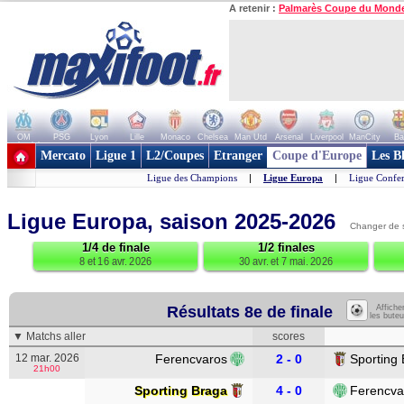
A retenir :
Palmarès Coupe du Mond
OM
PSG
Lyon
Lille
Monaco
Chelsea
Man Utd
Arsenal
Liverpool
ManCity
Ba
+ de clubs
Mercato
Ligue 1
L2/Coupes
Etranger
Coupe d'Europe
Les B
Ligue des Champions
|
Ligue Europa
|
Ligue Confe
Ligue Europa, saison 2025-2026
Changer de 
1/4 de finale
1/2 finales
8 et 16 avr. 2026
30 avr. et 7 mai. 2026
Résultats 8e de finale
Affiche
les buteu
▼ Matchs aller
scores
12 mar. 2026
Ferencvaros
2 - 0
Sporting
21h00
Sporting Braga
4 - 0
Ferencva