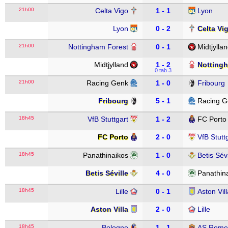
21h00
Celta Vigo
1 - 1
Lyon
Lyon
0 - 2
Celta Vi
21h00
Nottingham Forest
0 - 1
Midtjylla
Midtjylland
1 - 2
Notting
0 tab 3
21h00
Racing Genk
1 - 0
Fribourg
Fribourg
5 - 1
Racing G
18h45
VfB Stuttgart
1 - 2
FC Porto
FC Porto
2 - 0
VfB Stutt
18h45
Panathinaikos
1 - 0
Betis Sévi
Betis Séville
4 - 0
Panathin
18h45
Lille
0 - 1
Aston Vill
Aston Villa
2 - 0
Lille
18h45
Bologne
1 - 1
AS Rome