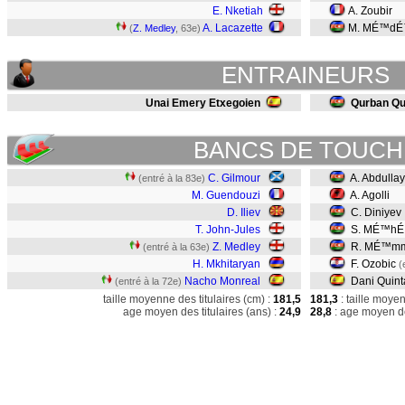
E. Nketiah
A. Zoubir
A. Lacazette
M. MÉ™dÉ
(
Z. Medley
, 63e)
ENTRAINEURS
Unai Emery Etxegoien
Qurban Q
BANCS DE TOUCH
C. Gilmour
A. Abdulla
(entré à la 83e)
M. Guendouzi
A. Agolli
D. Iliev
C. Diniyev
T. John-Jules
S. MÉ™hÉ
Z. Medley
R. MÉ™m
(entré à la 63e)
H. Mkhitaryan
F. Ozobic
(
Nacho Monreal
Dani Quin
(entré à la 72e)
taille moyenne des titulaires (cm) :
181,5
181,3
: taille moye
age moyen des titulaires (ans) :
24,9
28,8
: age moyen de