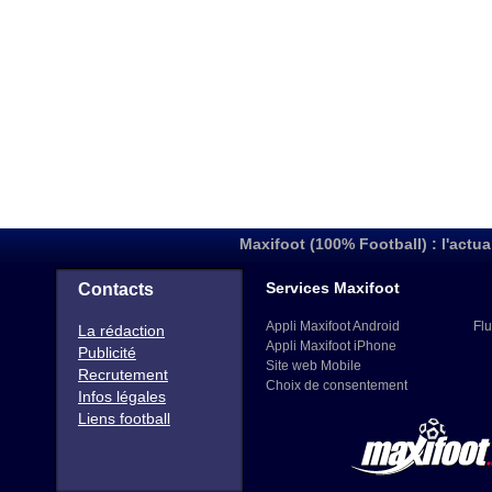
Maxifoot (100% Football) : l'actua
Services Maxifoot
Contacts
Appli Maxifoot Android
Flu
La rédaction
Appli Maxifoot iPhone
Publicité
Site web Mobile
Recrutement
Choix de consentement
Infos légales
Liens football