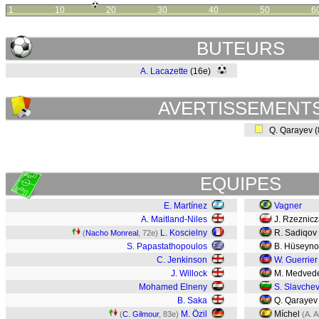
1
10
20
30
40
50
6
BUTEURS
A. Lacazette
(16e)
AVERTISSEMENT
Q. Qarayev 
EQUIPES
E. Martínez
Vagner
A. Maitland-Niles
J. Rzeznic
L. Koscielny
R. Sadiqov
(
Nacho Monreal
, 72e)
S. Papastathopoulos
B. Hüseyno
C. Jenkinson
W. Guerrier
J. Willock
M. Medved
Mohamed Elneny
S. Slavche
B. Saka
Q. Qarayev
M. Özil
Míchel
(
C. Gilmour
, 83e)
(A. A