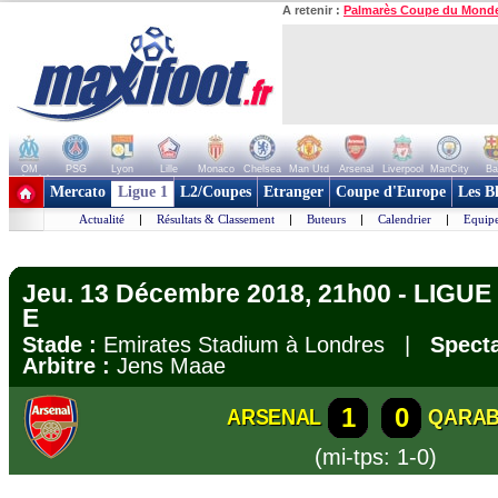
A retenir :
Palmarès Coupe du Mond
OM
PSG
Lyon
Lille
Monaco
Chelsea
Man Utd
Arsenal
Liverpool
ManCity
Ba
+ de clubs
Mercato
Ligue 1
L2/Coupes
Etranger
Coupe d'Europe
Les B
Actualité
|
Résultats & Classement
|
Buteurs
|
Calendrier
|
Equipe
Jeu. 13 Décembre 2018, 21h00 - LIGU
E
Stade :
Emirates Stadium à Londres |
Specta
Arbitre :
Jens Maae
1
0
ARSENAL
QARA
(mi-tps: 1-0)