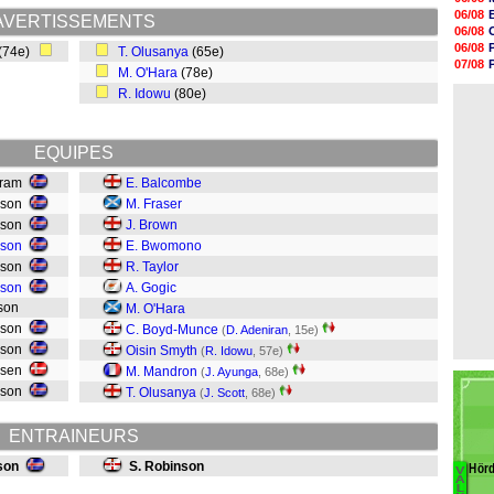
07/08
06/08
AVERTISSEMENTS
07/08
06/08
07/08
06/08
(74e)
T. Olusanya
(65e)
07/08
07/08
M. O'Hara
(78e)
07/08
06/08
07/08
R. Idowu
(80e)
07/08
07/08
07/08
07/08
EQUIPES
07/08
07/08
hram
E. Balcombe
07/08
ason
M. Fraser
sson
J. Brown
sson
E. Bwomono
sson
R. Taylor
sson
A. Gogic
sson
M. O'Hara
nsson
C. Boyd-Munce
(
D. Adeniran
, 15e)
usson
Oisin Smyth
(
R. Idowu
, 57e)
rsen
M. Mandron
(
J. Ayunga
, 68e)
dsson
T. Olusanya
(
J. Scott
, 68e)
ENTRAINEURS
son
S. Robinson
Hörd
V
B
A
L