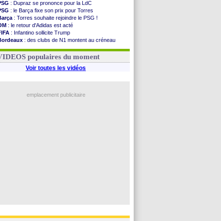
PSG
: Dupraz se prononce pour la LdC
PSG
: le Barça fixe son prix pour Torres
Barça
: Torres souhaite rejoindre le PSG !
OM
: le retour d'Adidas est acté
FIFA
: Infantino sollicite Trump
Bordeaux
: des clubs de N1 montent au créneau
Argentine
: quand Medina recadre... sa mère
Real
: le démenti de Leipzig pour Diomandé
VIDEOS populaires du moment
Voir toutes les vidéos
emplacement publicitaire