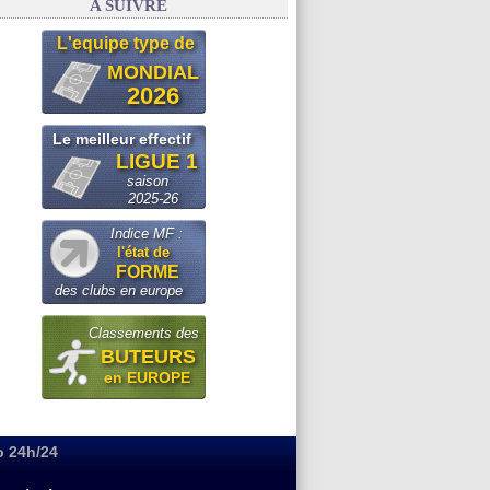
A SUIVRE
L'equipe type de
MONDIAL
2026
Le meilleur effectif
LIGUE 1
saison
2025-26
Indice MF :
l'état de
FORME
des clubs en europe
Classements des
BUTEURS
en EUROPE
o 24h/24