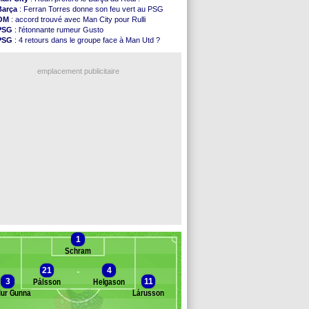
Brest
: un gardien norvégien en approche ?
Barça
: Ferran Torres donne son feu vert au PSG
OM
: McCourt a versé 120 M€ en 2026
OM
: accord trouvé avec Man City pour Rulli
PSG
: 4 retours dans le groupe face à Man Utd ...
PSG
: l'étonnante rumeur Gusto
Nice
: Kevin Carlos va partir en Italie
PSG
: 4 retours dans le groupe face à Man Utd ?
L1
: prison avec sursis requis contre un arbitre
OM
: une offre pour Bulka
Leganés
: c'est signé pour Luca Zidane (off.)
OM
: Lucas Perri a été approché
Atletico
: Ruggeri en route pour Aston Villa
emplacement publicitaire
Monaco
: Filipe Luis soutient Biereth
Lyon
: Mangala prêté à Getafe (officiel)
PSG
: Nsoki va signer en Croatie
Arsenal
: Naples vise Gabriel Jesus
Real
: Mastantuono prêté à la Fiorentina (off.)
Voir les brèves précédentes
1
Schram
21
4
3
11
Pálsson
Helgason
ur Gunnarsson
Lárusson
anc des remplaçants
Valur Reykjavik