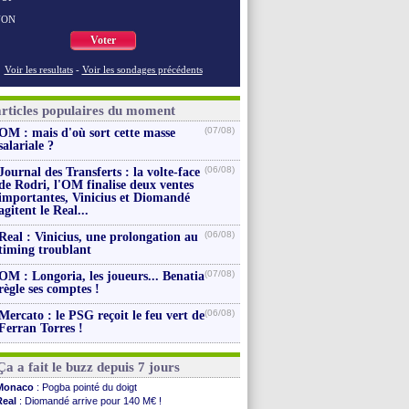
NON
Voter
Voir les resultats
-
Voir les sondages précédents
articles populaires du moment
(07/08)
OM : mais d'où sort cette masse
salariale ?
(06/08)
Journal des Transferts : la volte-face
de Rodri, l'OM finalise deux ventes
importantes, Vinicius et Diomandé
agitent le Real...
(06/08)
Real : Vinicius, une prolongation au
timing troublant
(07/08)
OM : Longoria, les joueurs... Benatia
règle ses comptes !
(06/08)
Mercato : le PSG reçoit le feu vert de
Ferran Torres !
Ça a fait le buzz depuis 7 jours
Monaco
: Pogba pointé du doigt
Real
: Diomandé arrive pour 140 M€ !