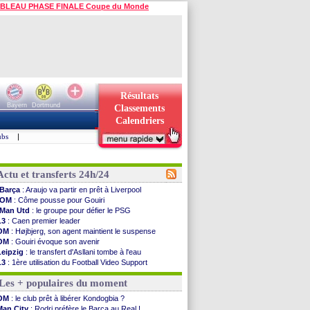
BLEAU PHASE FINALE Coupe du Monde
Résultats
Bayern
Dortmund
Classements
Calendriers
ubs
|
Actu et transferts 24h/24
Barça
: Araujo va partir en prêt à Liverpool
OM
: Côme pousse pour Gouiri
Man Utd
: le groupe pour défier le PSG
L3
: Caen premier leader
OM
: Højbjerg, son agent maintient le suspense
OM
: Gouiri évoque son avenir
Leipzig
: le transfert d'Asllani tombe à l'eau
L3
: 1ère utilisation du Football Video Support
OM
: Benatia envoie une pique à Longoria
Les + populaires du moment
illarreal
: Al-Ahli veut Pape Gueye
Lyon
: la dernière saison de Fonseca ?
OM
: le club prêt à libérer Kondogbia ?
OM
: un nouveau prétendant pour Højbjerg
Man City
: Rodri préfère le Barça au Real !