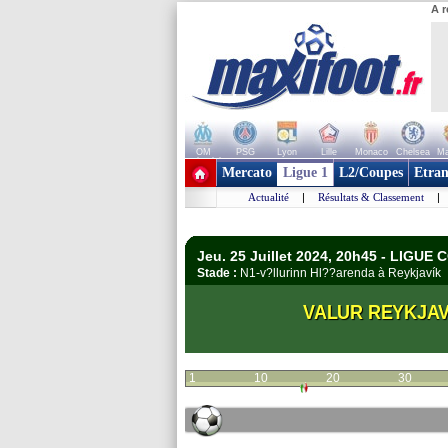
A r
OM
PSG
Lyon
Lille
Monaco
Chelsea
Ma
+ de clubs
Mercato
Ligue 1
L2/Coupes
Etran
Actualité
|
Résultats & Classement
|
Jeu. 25 Juillet 2024, 20h45 - LIGUE 
Stade :
N1-v?llurinn Hl??arenda à Reykjaví
VALUR REYKJAV
1
10
20
30