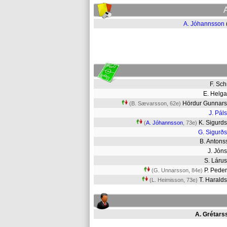
A. Jóhannsson
F. Sc
E. Helg
Hördur Gunnar
(B. Sævarsson, 62e)
J. Pál
K. Sigurd
(
A. Jóhannsson
, 73e)
G. Sigurð
B. Anton
J. Jó
S. Lár
P. Pede
(G. Unnarsson, 84e)
T. Haral
(L. Heimisson, 73e)
A. Grétars