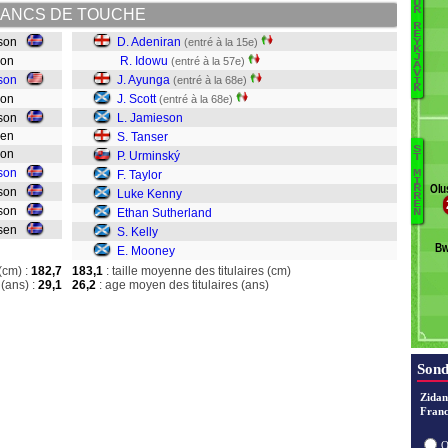
U
B
R
ANCS DE TOUCHE
R
E
sson
D. Adeniran
(entré à la 15e)
Y
J
K
J
sson
R. Idowu
(entré à la 57e)
A
V
son
J. Ayunga
T
(entré à la 68e)
I
K
sson
J. Scott
(entré à la 68e)
ason
L. Jamieson
K
nsen
S. Tanser
E
S
sson
P. Urminský
T
Ó
sson
M
F. Taylor
A
I
F
Olu
R
fsson
Luke Kenny
I
R
E
sson
Ethan Sutherland
N
A
nsen
S. Kelly
Sc
B
E. Mooney
J
Ta
(cm) :
182,7
183,1
: taille moyenne des titulaires (cm)
(ans) :
29,1
26,2
: age moyen des titulaires (ans)
U
Ta
K
Ke
Sond
M
Zidan
Franc
O