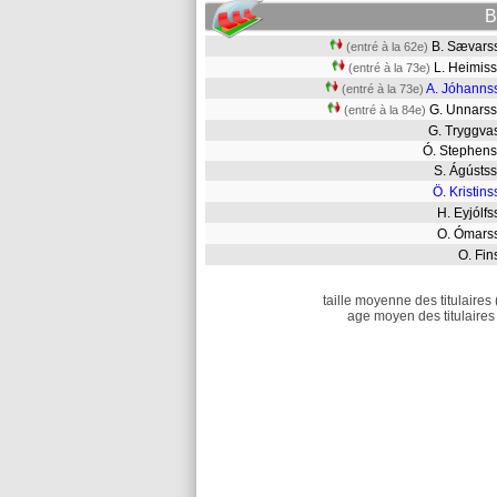
B
B. Sævar
(entré à la 62e)
L. Heimi
(entré à la 73e)
A. Jóhanns
(entré à la 73e)
G. Unnar
(entré à la 84e)
G. Tryggv
Ó. Stephe
S. Ágúst
Ö. Kristin
H. Eyjól
O. Ómar
O. Fi
taille moyenne des titulaires 
age moyen des titulaires 