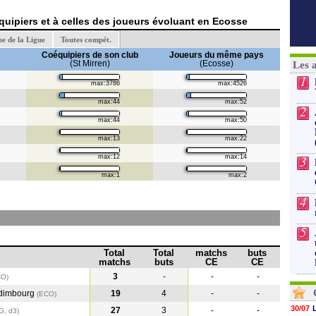
uipiers et à celles des joueurs évoluant en Ecosse
e de la Ligue
Toutes compét.
Coéquipiers de son club
Joueurs du même pays
(St Mirren)
(Ecosse)
Les 
1
max:3786
max:4526
max:44
max:52
2
max:44
max:50
max:13
max:22
3
max:12
max:14
max:1
max:2
4
5
Total
Total
matchs
buts
matchs
buts
CE
CE
3
-
-
-
CO)
Edimbourg
19
4
-
-
(ECO
)
30/07
27
3
-
-
G, d3)