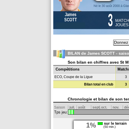
Né le 30 août 2000 à Gl
3
James
SCOTT
MATC
JOUE
Donnez 
BILAN de James SCOTT - sais
Son bilan en chiffres avec St M
Compétitions
Match
ECO, Coupe de la Ligue
3
Bilan total en club
3
Chronologie et bilan de son te
Saison
juil.
août
sept.
oct.
nov.
dé
Tps jeu:
1%
sur le terrain
(50 min.)