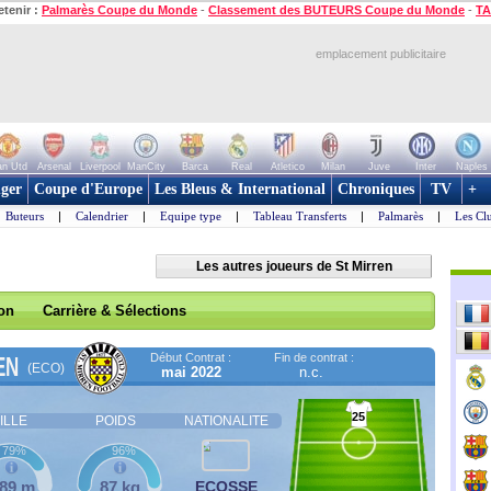
etenir :
Palmarès Coupe du Monde
-
Classement des BUTEURS Coupe du Monde
-
TA
emplacement publicitaire
n Utd
Arsenal
Liverpool
ManCity
Barca
Real
Atletico
Milan
Juve
Inter
Naples
ger
Coupe d'Europe
Les Bleus & International
Chroniques
TV
+
Buteurs
|
Calendrier
|
Equipe type
|
Tableau Transferts
|
Palmarès
|
Les Cl
Les autres joueurs de St Mirren
son
Carrière & Sélections
Début Contrat :
Fin de contrat :
EN
(ECO)
mai 2022
n.c.
25
ILLE
POIDS
NATIONALITE
79%
96%
,89 m
87 kg
ECOSSE