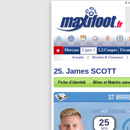
A r
OM
PSG
Lyon
Lille
Monaco
Chelsea
Ma
+ de clubs
Mercato
Ligue 1
L2/Coupes
Etran
Actualité
|
Résultats & Classement
|
25. James SCOTT
Fiche d'identité
Bilan et Matchs sai
ST MIRR
AGE
TA
25
ans
1