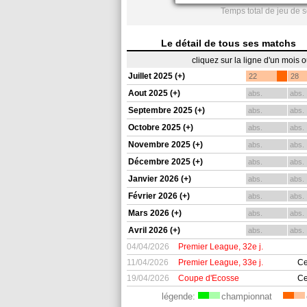
Temps total de jeu de 
Le détail de tous ses matchs
cliquez sur la ligne d'un mois 
Juillet 2025 (+)
22
28
Aout 2025 (+)
abs.
abs.
Septembre 2025 (+)
abs.
abs.
Octobre 2025 (+)
abs.
abs.
Novembre 2025 (+)
abs.
abs.
Décembre 2025 (+)
abs.
abs.
Janvier 2026 (+)
abs.
abs.
Février 2026 (+)
abs.
abs.
Mars 2026 (+)
abs.
abs.
Avril 2026 (+)
abs.
abs.
04/04/2026
Premier League, 32e j.
11/04/2026
Premier League, 33e j.
Ce
19/04/2026
Coupe d'Ecosse
Ce
légende:
championnat