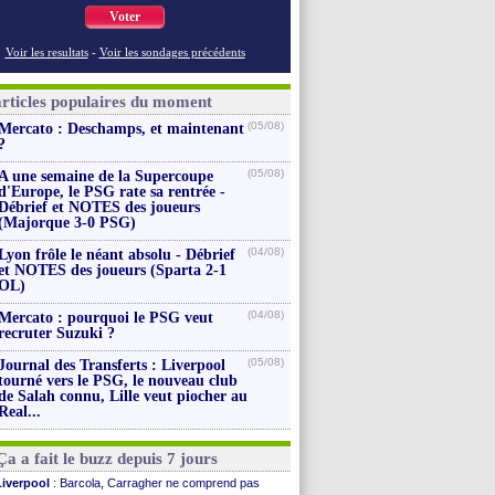
Voter
Voir les resultats
-
Voir les sondages précédents
articles populaires du moment
(05/08)
Mercato : Deschamps, et maintenant
?
(05/08)
A une semaine de la Supercoupe
d'Europe, le PSG rate sa rentrée -
Débrief et NOTES des joueurs
(Majorque 3-0 PSG)
(04/08)
Lyon frôle le néant absolu - Débrief
et NOTES des joueurs (Sparta 2-1
OL)
(04/08)
Mercato : pourquoi le PSG veut
recruter Suzuki ?
(05/08)
Journal des Transferts : Liverpool
tourné vers le PSG, le nouveau club
de Salah connu, Lille veut piocher au
Real...
Ça a fait le buzz depuis 7 jours
Liverpool
: Barcola, Carragher ne comprend pas