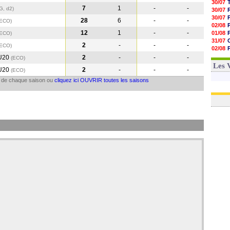
30/07
7
1
-
-
G, d2)
30/07
30/07
28
6
-
-
(ECO
)
02/08
12
1
-
-
01/08
(ECO
)
31/07
2
-
-
-
(ECO
)
02/08
01/08
 U20
2
-
-
-
(ECO
)
03/08
Les 
 U20
2
-
-
-
(ECO
)
il de chaque saison ou
cliquez ici OUVRIR toutes les saisons