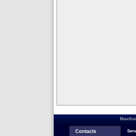
Maxifoo
Serv
Contacts