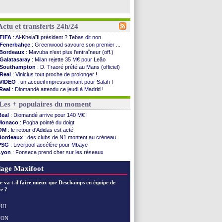
Actu et transferts 24h/24
FIFA
: Al-Khelaïfi président ? Tebas dit non
Fenerbahçe
: Greenwood savoure son premier ...
Bordeaux
: Mavuba n'est plus l'entraîneur (off.)
Galatasaray
: Milan rejette 35 M€ pour Leão
Southampton
: D. Traoré prêté au Mans (officiel)
Real
: Vinicius tout proche de prolonger !
VIDEO
: un accueil impressionnant pour Salah !
Real
: Diomandé attendu ce jeudi à Madrid !
Real
: Rodri, la piste Barça se confirme
Les + populaires du moment
PSG
: Akliouche arrive ce jeudi à Paris !
Médias
: la Liga quitte beIN Sports !
Real
: Diomandé arrive pour 140 M€ !
PSG
: pas d'inquiétude pour Rafael Pol
Monaco
: Pogba pointé du doigt
Real
: ça se complique pour Rodri !
OM
: le retour d'Adidas est acté
Barça
: Ferran Torres donne son feu vert au ...
Bordeaux
: des clubs de N1 montent au créneau
FIFA
: des excuses après le projet
PSG
: Liverpool accélère pour Mbaye
Abha
: c'est fait pour Fekir (officiel)
Lyon
: Fonseca prend cher sur les réseaux
Real
: réponse imminente de Vinicius
Trabzonspor
: une annonce pour Salah !
Arsenal
: Nørgaard transféré à Everton (off.)
Real
: une nouvelle offre pour Vinicius
age Maxifoot
Al-Ahli
: Deschamps a discuté !
PSG
: Luis Enrique satisfait malgré tout
e va t-il faire mieux que Deschamps en équipe de
Monaco
: Pogba pointé du doigt
e ?
Rennes
: Zabiri n'est pas fan de la L1
Rennes
: une offre de Fulham pour Aït Boudlal
UI
VIDEO
: Thomasson et Cresswell réconciliés
NON
Voir les brèves précédentes