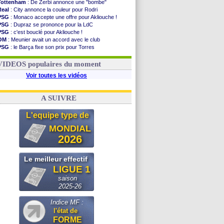
Tottenham
: De Zerbi annonce une "bombe"
Real
: City annonce la couleur pour Rodri
PSG
: Monaco accepte une offre pour Akliouche !
PSG
: Dupraz se prononce pour la LdC
PSG
: c'est bouclé pour Akliouche !
OM
: Meunier avait un accord avec le club
PSG
: le Barça fixe son prix pour Torres
Barça
: Torres souhaite rejoindre le PSG !
FIFA
: Infantino sollicite Trump
VIDEOS populaires du moment
Voir toutes les vidéos
A SUIVRE
L'equipe type de
MONDIAL
2026
Le meilleur effectif
LIGUE 1
saison
2025-26
Indice MF :
l'état de
FORME