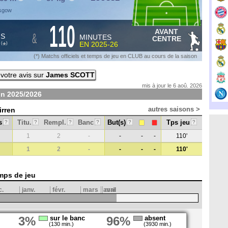
asgow
110
AVANT
&
HS
MINUTES
CENTRE
S
EN
2025-26
*
(
)
(*) Matchs officiels et temps de jeu en CLUB au cours de la saison
votre avis sur
James SCOTT
mis à jour le 6 aoû. 2026
on
2025/2026
autres saisons >
irren
s
Titu.
Rempl.
Banc
But(s)
Tps jeu
?
?
?
?
?
?
1
2
-
-
-
-
110'
1
2
-
-
-
-
110'
mps de jeu
c.
janv.
févr.
mars
avril
mai
3%
sur le banc
96%
absent
(130 min.)
(3930 min.)