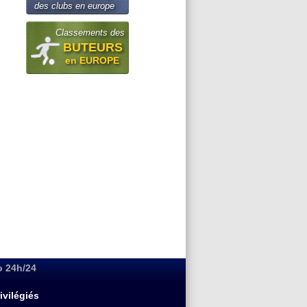
des clubs en europe
Classements des
BUTEURS
en EUROPE
o 24h/24
ivilégiés