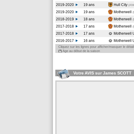
2019-2020
19 ans
Hull City
(AN
2019-2020
19 ans
Motherwell
2018-2019
18 ans
Motherwell
2017-2018
17 ans
Motherwell
2017-2018
17 ans
Motherwell
2016-2017
16 ans
Motherwell
Cliquez sur les lignes pour afficher/masquer le déta
(*)
Age au début de la saison
Votre AVIS sur James SCOTT