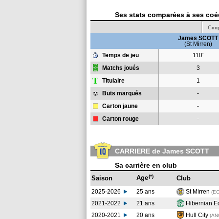
Ses stats comparées à ses coéq
Coup
James SCOTT
(St Mirren)
Temps de jeu
110'
Matchs joués
3
T
Titulaire
1
Buts marqués
-
Carton jaune
-
Carton rouge
-
CARRIERE de James SCOTT
Sa carrière en club
(*)
Age
Saison
Club
2025-2026
25 ans
St Mirren
(E
2021-2022
21 ans
Hibernian 
2020-2021
20 ans
Hull City
(AN