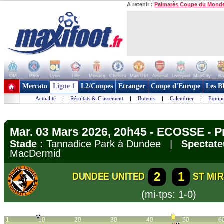
A retenir :
Palmarès Coupe du Mond
OM
PSG
Lyon
Lille
Monaco
Chelsea
Man Utd
Arsenal
Liverpool
ManCity
Ba
+ de clubs
Mercato
Ligue 1
L2/Coupes
Etranger
Coupe d'Europe
Les B
Actualité
|
Résultats & Classement
|
Buteurs
|
Calendrier
|
Equipe
Mar. 03 Mars 2026, 20h45 - ECOSSE - 
Stade :
Tannadice Park à Dundee |
Spectate
MacDermid
2
1
DUNDEE UNITED
ST MI
(mi-tps: 1-0)
1
10
20
30
40
50
6