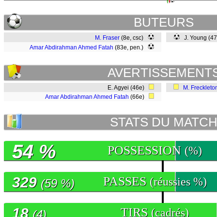
BUTEURS
M. Fraser
(8e, csc)
J. Young (4
Amar Abdirahman Ahmed Fatah
(83e, pen.)
AVERTISSEMENT
E. Agyei (46e)
M. Freckleto
Amar Abdirahman Ahmed Fatah
(66e)
STATS DU MATC
54 %
POSSESSION
(%)
329
PASSES
(réussies %)
(59 %)
18
TIRS
(cadrés)
(4)