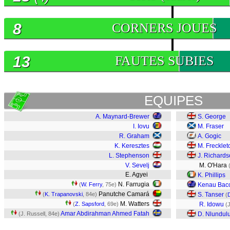
8
CORNERS JOUES
13
FAUTES SUBIES
EQUIPES
A. Maynard-Brewer
S. George
I. Iovu
M. Fraser
R. Graham
A. Gogic
K. Keresztes
M. Frecklet
L. Stephenson
J. Richard
V. Sevelj
M. O'Hara
E. Agyei
K. Phillips
N. Farrugia
(
W. Ferry
, 75e)
Kenau Bac
Panutche Camará
(
K. Trapanovski
, 84e)
S. Tanser
(
M. Watters
(
Z. Sapsford
, 69e)
R. Idowu
(
Amar Abdirahman Ahmed Fatah
(J. Russell, 84e)
D. Nlundul