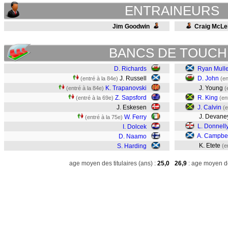
ENTRAINEURS
Jim Goodwin
Craig McLe
BANCS DE TOUCH
D. Richards
Ryan Mull
J. Russell
D. John
(entré à la 84e)
(en
K. Trapanovski
J. Young
(entré à la 84e)
(
Z. Sapsford
R. King
(entré à la 69e)
(en
J. Eskesen
J. Calvin
(e
J. Devane
W. Ferry
(entré à la 75e)
L. Donnell
I. Dolcek
A. Campbel
D. Naamo
K. Etete
S. Harding
(e
age moyen des titulaires (ans) :
25,0
26,9
: age moyen de