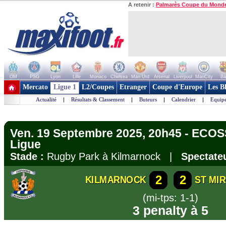
A retenir :
Palmarès Coupe du Mond
OM
PSG
Lyon
Lille
Monaco
Chelsea
Man Utd
Arsenal
Liverpool
ManCity
Ba
+ de clubs
Mercato
Ligue 1
L2/Coupes
Etranger
Coupe d'Europe
Les B
Actualité
|
Résultats & Classement
|
Buteurs
|
Calendrier
|
Equipe
Ven. 19 Septembre 2025, 20h45 - ECOS
Ligue
Stade :
Rugby Park à Kilmarnock |
Spectateu
2
2
KILMARNOCK
ST MI
(mi-tps: 1-1)
3 penalty à 5