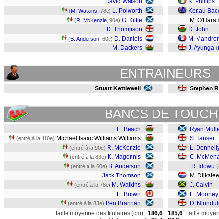
David Watson
K. Phillips
L. Polworth
Kenau Bac
(
M. Watkins
, 78e)
G. Kiltie
M. O'Hara
(
R. McKenzie
, 90e)
D. Thompson
D. John
D. Daniels
M. Mandro
(
B. Anderson
, 60e)
M. Dackers
J. Ayunga
(
ENTRAINEURS
Stuart Kettlewell
Stephen R
BANCS DE TOUCH
E. Beach
Ryan Mull
Michael Isaac Williams Williams
S. Tanser
(entré à la 110e)
R. McKenzie
L. Donnell
(entré à la 90e)
K. Magennis
C. McMen
(entré à la 83e)
B. Anderson
R. Idowu
(entré à la 60e)
(
Jack Thomson
M. Dijkstee
M. Watkins
J. Calvin
(entré à la 78e)
E. Brown
E. Mooney
Ben Brannan
D. Nlundul
(entré à la 83e)
taille moyenne des titulaires (cm) :
186,6
185,6
: taille moye