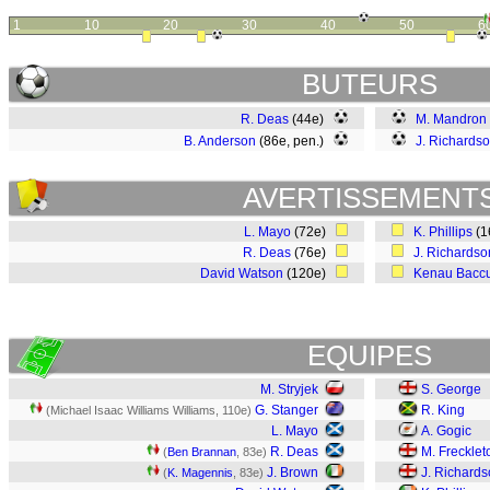
1
10
20
30
40
50
6
BUTEURS
R. Deas
(44e)
M. Mandron
B. Anderson
(86e, pen.)
J. Richards
AVERTISSEMENT
L. Mayo
(72e)
K. Phillips
(1
R. Deas
(76e)
J. Richardso
David Watson
(120e)
Kenau Bacc
EQUIPES
M. Stryjek
S. George
G. Stanger
R. King
(Michael Isaac Williams Williams, 110e)
L. Mayo
A. Gogic
R. Deas
M. Frecklet
(
Ben Brannan
, 83e)
J. Brown
J. Richard
(
K. Magennis
, 83e)