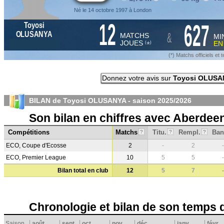
Né le 14 octobre 1997 à London
12
627
Toyosi
&
OLUSANYA
MATCHS
MI
JOUES
E
*
(
)
(*) Matchs officiels e
Donnez votre avis sur
Toyosi OLUSA
BILAN de Toyosi OLUSANYA - saison
2025/2026
Son bilan en chiffres avec Aberdee
Compétitions
Matchs
Titu.
Rempl.
Ban
?
?
?
ECO, Coupe d'Ecosse
2
-
2
-
ECO, Premier League
10
5
5
-
Bilan total en club
12
5
7
-
Chronologie et bilan de son temps 
Saison
août
sept.
oct.
nov.
déc.
janv.
févr.