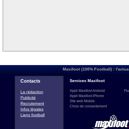
Maxifoot (100% Football) : l'actua
Services Maxifoot
Contacts
Appli Maxifoot Android
Flu
La rédaction
Appli Maxifoot iPhone
Publicité
Site web Mobile
Recrutement
Choix de consentement
Infos légales
Liens football