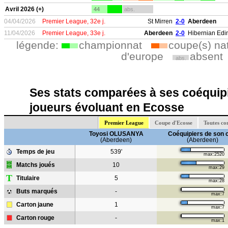
Avril 2026 (+)
44
abs.
04/04/2026
Premier League, 32e j.
St Mirren
2-0
Aberdeen
11/04/2026
Premier League, 33e j.
Aberdeen
2-0
Hibernian Ed
légende:
championnat
coupe(s) na
d'europe
absent
abs.
Ses stats comparées à ses coéquipi
joueurs évoluant en Ecosse
Premier League
Coupe d'Ecosse
Toutes co
Toyosi OLUSANYA
Coéquipiers de son 
(Aberdeen)
(Aberdeen)
Temps de jeu
539'
max:2520
Matchs joués
10
max:29
T
Titulaire
5
max:28
Buts marqués
-
max:7
Carton jaune
1
max:7
Carton rouge
-
max:1