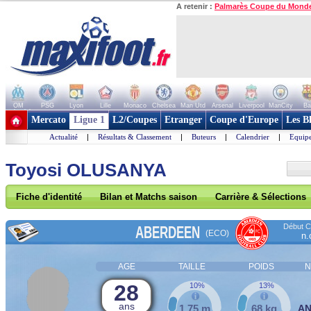
A retenir :
Palmarès Coupe du Mond
OM
PSG
Lyon
Lille
Monaco
Chelsea
Man Utd
Arsenal
Liverpool
ManCity
Ba
+ de clubs
Mercato
Ligue 1
L2/Coupes
Etranger
Coupe d'Europe
Les B
Actualité
|
Résultats & Classement
|
Buteurs
|
Calendrier
|
Equipe
Toyosi OLUSANYA
Fiche d'identité
Bilan et Matchs saison
Carrière & Sélections
Début Co
ABERDEEN
(ECO)
n.
AGE
TAILLE
POIDS
N
28
10%
13%
ans
1,75 m
68 kg
A