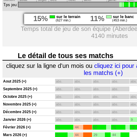
Tps jeu:
15%
sur le terrain
11%
sur le banc
(627 min.)
(453 min.)
Temps total de jeu de son équipe (Aberdee
4140 minutes
Le détail de tous ses matchs
cliquez sur la ligne d'un mois ou
cliquez ici pour 
les matchs (+)
Aout 2025 (+)
abs.
abs.
abs.
abs.
abs.
Septembre 2025 (+)
abs.
abs.
abs.
abs.
Octobre 2025 (+)
abs.
abs.
abs.
abs.
abs.
Novembre 2025 (+)
abs.
abs.
abs.
abs.
abs.
Décembre 2025 (+)
abs.
abs.
abs.
abs.
abs.
Janvier 2026 (+)
abs.
abs.
abs.
abs.
9
Février 2026 (+)
90
44
67
71
79
Mars 2026 (+)
62
44
29
44