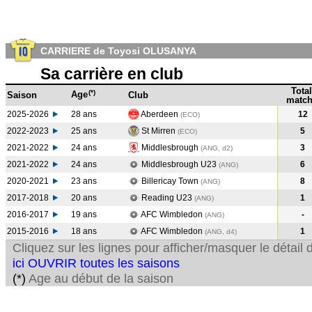
CARRIERE de Toyosi OLUSANYA
Sa carrière en club
Total
(*)
Age
Saison
Club
match
2025-2026
28 ans
Aberdeen
12
(ECO)
2022-2023
25 ans
St Mirren
5
(ECO
)
2021-2022
24 ans
Middlesbrough
3
(ANG, d2)
2021-2022
24 ans
Middlesbrough U23
6
(ANG
)
2020-2021
23 ans
Billericay Town
8
(ANG
)
2017-2018
20 ans
Reading U23
1
(ANG
)
2016-2017
19 ans
AFC Wimbledon
-
(ANG
)
2015-2016
18 ans
AFC Wimbledon
1
(ANG, d4)
Cliquez sur les lignes pour afficher/masquer le détai
ici OUVRIR toutes les saisons
(*)
Age au début de la saison