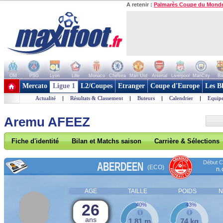
A retenir :
Palmarès Coupe du Mond
OM
PSG
Lyon
Lille
Monaco
Chelsea
Man Utd
Arsenal
Liverpool
ManCity
Ba
+ de clubs
Mercato
Ligue 1
L2/Coupes
Etranger
Coupe d'Europe
Les B
Actualité
|
Résultats & Classement
|
Buteurs
|
Calendrier
|
Equipe
Aremu AFEEZ
Fiche d'identité
Bilan et Matchs saison
Carrière & Sélections
Début Co
ABERDEEN
(ECO)
n.
AGE
TAILLE
POIDS
N
26
40%
43%
ans
1,81 m
74 kg