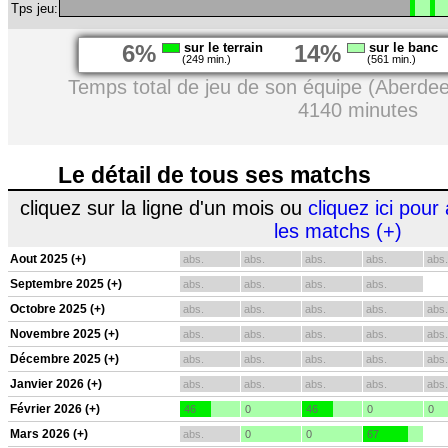
Tps jeu:
6%
sur le terrain
14%
sur le banc
(249 min.)
(561 min.)
Temps total de jeu de son équipe (Aberdee
4140 minutes
Le détail de tous ses matchs
cliquez sur la ligne d'un mois ou
cliquez ici pour 
les matchs (+)
Aout 2025 (+)
abs.
abs.
abs.
abs.
abs.
Septembre 2025 (+)
abs.
abs.
abs.
abs.
Octobre 2025 (+)
abs.
abs.
abs.
abs.
abs.
Novembre 2025 (+)
abs.
abs.
abs.
abs.
abs.
Décembre 2025 (+)
abs.
abs.
abs.
abs.
abs.
Janvier 2026 (+)
abs.
abs.
abs.
abs.
abs.
Février 2026 (+)
46
0
46
0
0
Mars 2026 (+)
abs.
0
0
67