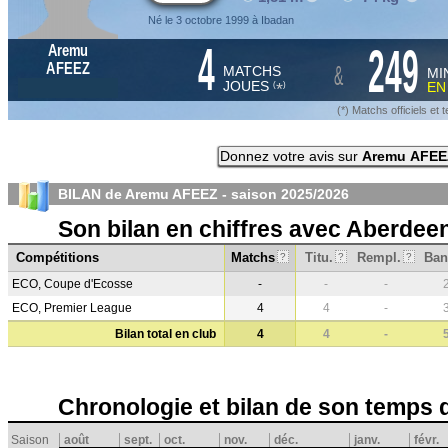
Né le 3 octobre 1999 à Ibadan
4
249
Aremu
&
AFEEZ
MATCHS
MI
JOUES
E
*
(
)
(*) Matchs officiels e
Donnez votre avis sur
Aremu AFEE
BILAN de Aremu AFEEZ - saison
2025/2026
Son bilan en chiffres avec Aberdee
Compétitions
Matchs
Titu.
Rempl.
Ban
?
?
?
ECO, Coupe d'Ecosse
-
-
-
ECO, Premier League
4
4
-
Bilan total en club
4
4
-
Chronologie et bilan de son temps 
Saison
août
sept.
oct.
nov.
déc.
janv.
févr.