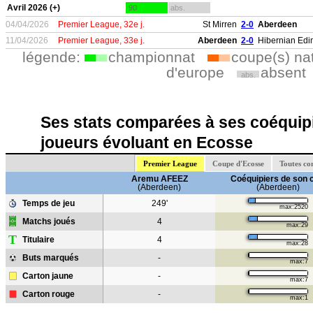
Avril 2026 (+)
90
abs.
04/04/2026
Premier League, 32e j.
St Mirren
2-0
Aberdeen
11/04/2026
Premier League, 33e j.
Aberdeen
2-0
Hibernian Ed
légende:
championnat
coupe(s) na
d'europe
absent
abs.
Ses stats comparées à ses coéquipi
joueurs évoluant en Ecosse
Premier League
Coupe d'Ecosse
Toutes co
Aremu AFEEZ
Coéquipiers de son 
(Aberdeen)
(Aberdeen)
Temps de jeu
249'
max:2520
Matchs joués
4
max:29
T
Titulaire
4
max:28
Buts marqués
-
max:7
Carton jaune
-
max:7
Carton rouge
-
max:1