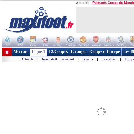
A retenir :
Palmarès Coupe du Mond
OM
PSG
Lyon
Lille
Monaco
Chelsea
Man Utd
Arsenal
Liverpool
ManCity
Ba
+ de clubs
Mercato
Ligue 1
L2/Coupes
Etranger
Coupe d'Europe
Les B
Actualité
|
Résultats & Classement
|
Buteurs
|
Calendrier
|
Equipe