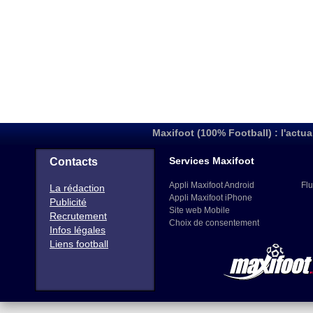
Maxifoot (100% Football) : l'actua
Services Maxifoot
Contacts
Appli Maxifoot Android
Flu
La rédaction
Appli Maxifoot iPhone
Publicité
Site web Mobile
Recrutement
Choix de consentement
Infos légales
Liens football