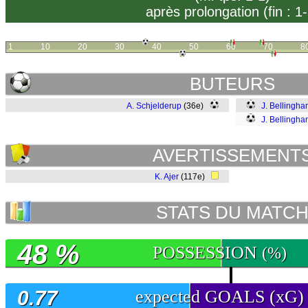
après prolongation (fin : 1-
1
10
20
30
40
50
60
70
8
BUTEURS
A. Schjelderup
(36e)
J. Bellingh
J. Bellingh
AVERTISSEMENT
K. Ajer
(117e)
STATS DU MATC
48 %
POSSESSION
(%)
0.77
expected GOALS (xG)