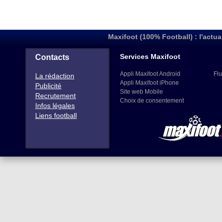
Maxifoot (100% Football) : l'actua
Services Maxifoot
Contacts
Appli Maxifoot Android
Flu
La rédaction
Appli Maxifoot iPhone
Publicité
Site web Mobile
Recrutement
Choix de consentement
Infos légales
Liens football