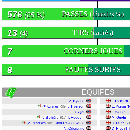
576
PASSES
(réussies %)
(85 %)
13
TIRS
(cadrés)
(4)
7
CORNERS JOUES
8
FAUTES SUBIES
EQUIPES
Ø. Nyland
J. Pickford
J. Ryerson
E. Konsa
(
F. Aursnes
, 60e)
(
M
K. Ajer
J. Stones
T. Heggem
M. Guéhi
(
L. Østigård
, 91e)
David Møller Wolfe
N. O'Reilly
(
M. Pedersen
, 90e)
M. Ødegaard
D. Rice
(
B.