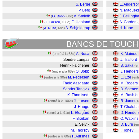
S. Berge
E. Anderso
P. Berg
N. Maduek
A. Sørloth
J. Bellingh
(
O. Bobb
, 68e)
E. Haaland
A. Gordon
(
J. Larsen
, 106e)
(
A. Schjelderup
H. Kane
(
A. Nusa
, 68e)
BANCS DE TOUCH
A. Nusa
K. Mainoo
(entré à la 68e)
Sondre Langas
J. Trafford
Henrik Falchener
B. Saka
(en
O. Bobb
J. Hender
(entré à la 68e)
M. Pedersen
E. Eze
(entré à la 90e)
(ent
Thelo Aasgaard
M. Rogers
Sander Tangvik
D. Spence
K. Thorstvedt
M. Rashfor
J. Larsen
R. James
(entré à la 106e)
(
J. Hauge
T. Chaloba
L. Østigård
D. Hender
(entré à la 91e)
F. Bjørkan
O. Watkins
E. Selvik
D. Burn
(en
M. Thorsby
I. Toney
F. Aursnes
(entré à la 60e)