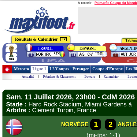
A retenir :
Palmarès Coupe du Mond
Résultats & Calendrier
TV
Tableau
FRANCE
ESPAGNE
ARGENTI
group
group
group
SEN
URU
NOR
IRK
A-S
C-V
AUT
JOR
I
H
J
USA
C
Mercato
Ligue 1
L2/Coupes
Etranger
Coupe d'Europe
Les B
Actualité
|
Résultats & Classement
|
Buteurs
|
Calendrier
|
Equipe
Sam. 11 Juillet 2026, 23h00 - CdM 2026 -
Stade :
Hard Rock Stadium, Miami Gardens 
Arbitre :
Clement Turpin, France
1
2
NORVÈGE
ANGLE
(mi-tps: 1-1)