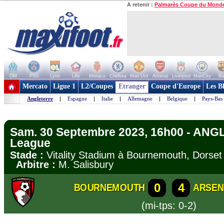
A retenir :
Palmarès Coupe du Mond
OM
PSG
Lyon
Lille
Monaco
Chelsea
Man Utd
Arsenal
Liverpool
ManCity
Ba
+ de clubs
Mercato
Ligue 1
L2/Coupes
Etranger
Coupe d'Europe
Les B
Angleterre
|
Espagne
|
Italie
|
Allemagne
|
Belgique
|
Pays-Bas
Sam. 30 Septembre 2023, 16h00 - ANG
League
Stade :
Vitality Stadium à Bournemouth, Dors
Arbitre :
M. Salisbury
0
4
BOURNEMOUTH
ARSEN
(mi-tps: 0-2)