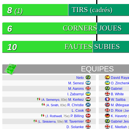
8
TIRS
(cadrés)
(1)
6
CORNERS JOUES
10
FAUTES SUBIES
EQUIPES
Neto
David Ray
M. Senesi
O. Zinchen
M. Aarons
Gabriel
I. Zabarnyi
B. White
M. Kerkez
W. Saliba
(
A. Semenyo
, 83e)
R. Christie
M. Ødegaa
(
A. Smith
, 83e)
L. Cook
D. Rice
(
Jor
P. Billing
K. Havertz
(
J. Rothwell
, 75e)
(
M. Tavernier
Gabriel Je
(
L. Sinisterra
, 59e)
D. Solanke
E. Nketiah
(