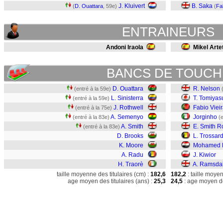
J. Kluivert
B. Saka
(
D. Ouattara
, 59e)
(
Fa
ENTRAINEURS
Andoni Iraola
Mikel Arte
BANCS DE TOUCH
D. Ouattara
R. Nelson
(entré à la 59e)
L. Sinisterra
T. Tomiyas
(entré à la 59e)
J. Rothwell
Fabio Viei
(entré à la 75e)
A. Semenyo
Jorginho
(entré à la 83e)
(
A. Smith
E. Smith 
(entré à la 83e)
D. Brooks
L. Trossar
K. Moore
Mohamed 
A. Radu
J. Kiwior
H. Traorè
A. Ramsda
taille moyenne des titulaires (cm) :
182,6
182,2
: taille moye
age moyen des titulaires (ans) :
25,3
24,5
: age moyen de