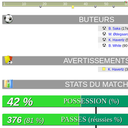
1
10
20
30
40
50
6
BUTEURS
B. Saka
(17
M. Ødegaar
K. Havertz
(
B. White
(90
AVERTISSEMENT
K. Havertz
(
STATS DU MATC
42 %
POSSESSION
(%)
376
PASSES
(réussies %)
(81 %)