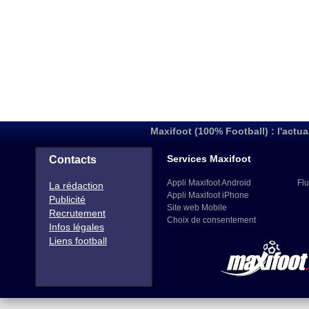
Maxifoot (100% Football) : l'actua
Services Maxifoot
Contacts
Appli Maxifoot Android
Flu
La rédaction
Appli Maxifoot iPhone
Publicité
Site web Mobile
Recrutement
Choix de consentement
Infos légales
Liens football