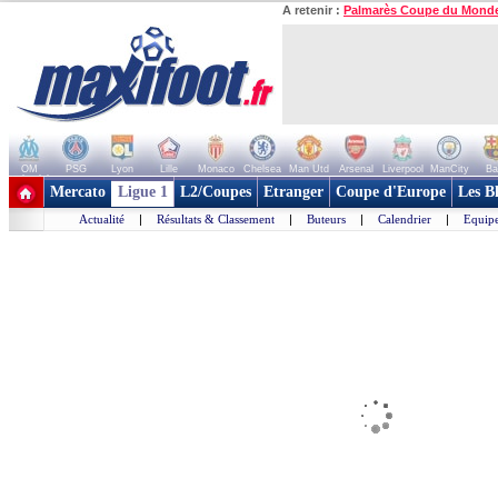
A retenir :
Palmarès Coupe du Mond
OM
PSG
Lyon
Lille
Monaco
Chelsea
Man Utd
Arsenal
Liverpool
ManCity
Ba
+ de clubs
Mercato
Ligue 1
L2/Coupes
Etranger
Coupe d'Europe
Les B
Actualité
|
Résultats & Classement
|
Buteurs
|
Calendrier
|
Equipe