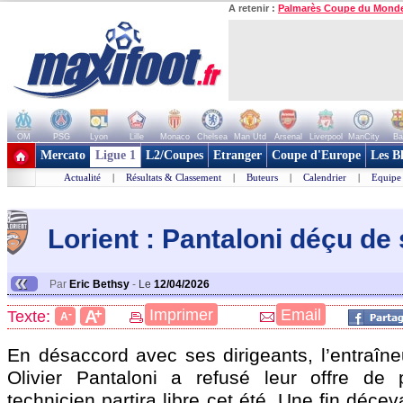
A retenir :
Palmarès Coupe du Mond
OM
PSG
Lyon
Lille
Monaco
Chelsea
Man Utd
Arsenal
Liverpool
ManCity
Ba
+ de clubs
Mercato
Ligue 1
L2/Coupes
Etranger
Coupe d'Europe
Les B
Actualité
|
Résultats & Classement
|
Buteurs
|
Calendrier
|
Equipe
Lorient : Pantaloni déçu de
«
Par
Eric Bethsy
-
Le
12/04/2026
+
Imprimer
Email
A
Texte:
-
A
En désaccord avec ses dirigeants, l’entraîne
Olivier Pantaloni a refusé leur offre de 
technicien partira libre cet été. Une fin décev