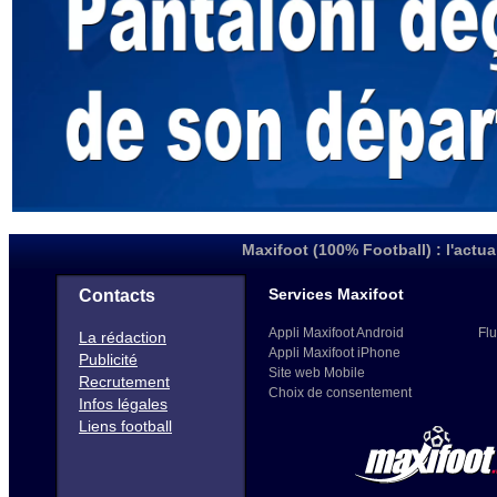
Maxifoot (100% Football) : l'actua
Services Maxifoot
Contacts
Appli Maxifoot Android
Flu
La rédaction
Appli Maxifoot iPhone
Publicité
Site web Mobile
Recrutement
Choix de consentement
Infos légales
Liens football