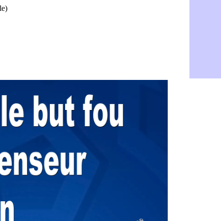
PSG : Live
05/08
Real : le d
05/08
Lyon : Mat
05/08
Lyon : Fons
04/08
Nice : une
04/08
Trabzonspo
04/08
Lyon : Fons
04/08
EdF : Infa
04/08
LdC : du c
04/08
Lyon : la st
04/08
Lyon : Govo
04/08
Lyon : une
04/08
Lyon : Abn
04/08
LdC : Spar
04/08
VIDEO : le
04/08
Man City :
04/08
Strasbourg 
04/08
PSG : Ayari
04/08
Man City : 
04/08
Amical : St
04/08
OM : le me
04/08
Chelsea : 
04/08
LdC : Spar
04/08