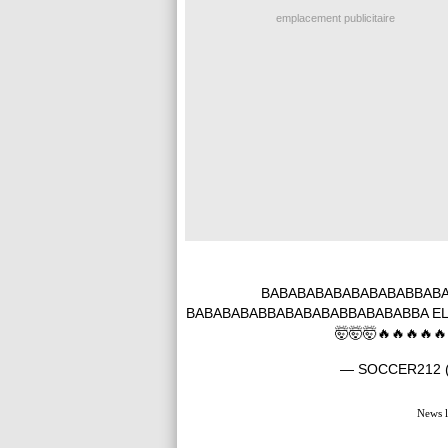
emplacement publicitaire
BABABABABABABABABBABA
BABABABABBABABABABBABABABBA EL JA
🤯🤯🤯🔥🔥🔥🔥
— SOCCER212 
News l