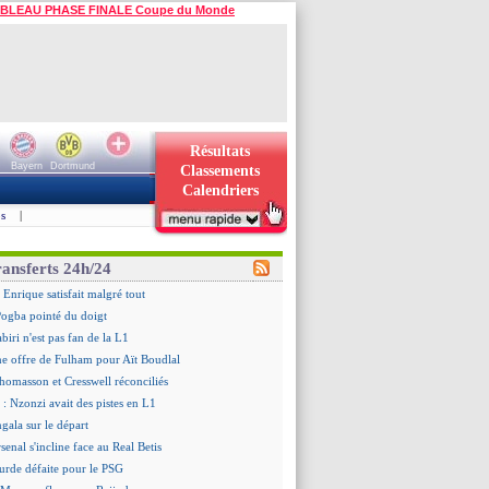
BLEAU PHASE FINALE Coupe du Monde
Résultats
Bayern
Dortmund
Classements
Calendriers
s
|
ransferts 24h/24
 Enrique satisfait malgré tout
ogba pointé du doigt
biri n'est pas fan de la L1
ne offre de Fulham pour Aït Boudlal
omasson et Cresswell réconciliés
: Nzonzi avait des pistes en L1
gala sur le départ
senal s'incline face au Real Betis
urde défaite pour le PSG