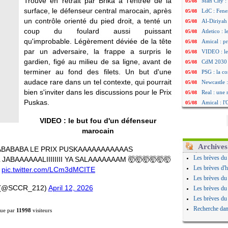
Trouvé en retrait par Brika à l'entrée de la
Man City :
05/08
surface, le défenseur central marocain, après
LdC : Fene
05/08
un contrôle orienté du pied droit, a tenté un
Al-Diriyah 
05/08
coup du foulard aussi puissant
Atletico : 
05/08
qu'improbable. Légèrement déviée de la tête
Amical : p
05/08
par un adversaire, la frappe a surpris le
VIDEO : le
05/08
gardien, figé au milieu de sa ligne, avant de
CdM 2030 :
05/08
terminer au fond des filets. Un but d'une
PSG : la c
05/08
audace rare dans un tel contexte, qui pourrait
Newcastle :
05/08
bien s'inviter dans les discussions pour le Prix
Real : une 
05/08
Puskas.
Amical : l
05/08
Monaco : Ca
05/08
VIDEO : le but fou d'un défenseur
Atletico : 
05/08
marocain
Real : Dio
05/08
Arsenal : H
05/08
Archives
BABABA LE PRIX PUSKAAAAAAAAAAAS
Man Utd : B
05/08
Les brèves du
BAAAAAALIIIIIIII YA SALAAAAAAAM 🤯🤯🤯🤯🤯🤯
Roma : Mol
05/08
Les brèves d'h

pic.twitter.com/LCm3dMCITE
Le Havre : 
05/08
Les brèves du
Chelsea : 
05/08
(@SCCR_212)
April 12, 2026
Les brèves du
Atletico : 
05/08
Les brèves du
FIFA : Figo
05/08
Recherche dan
ue par
11998
visiteurs
Naples : L
05/08
Feyenoord :
05/08