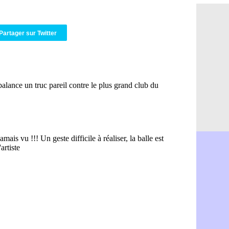
Brest : c'e
05/08
Amical : la
05/08
Amical : u
05/08
Partager sur Twitter
Amical : M
05/08
Inter : 40
05/08
Lille : un 
05/08
Lyon : Fons
05/08
OM : Aguer
05/08
Real : Endr
05/08
Real : ce s
05/08
OM : le ret
05/08
Hull : Tzol
05/08
PSG : Zaba
05/08
Man Utd : 
05/08
Sparta : le
05/08
Bordeaux :
05/08
Leverkusen
05/08
VIDEO : Ne
05/08
Arsenal : c
05/08
Lyon : Fon
05/08
Aston Vill
05/08
Ipswich : F
05/08