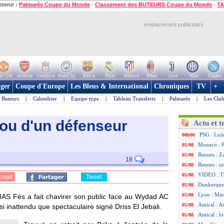
etenir :
Palmarès Coupe du Monde
-
Classement des BUTEURS Coupe du Monde
-
TA
emplacement publicitaire
n Utd
Arsenal
Liverpool
ManCity
Barca
Real
Atletico
Milan
Juve
Inter
Naples
ger
Coupe d'Europe
Les Bleus & International
Chroniques
TV
+
Buteurs
|
Calendrier
|
Equipe type
|
Tableau Transferts
|
Palmarès
|
Les Club
fou d'un défenseur
Actu et t
PSG : Luis
00h06
Monaco : P
05/08
Rennes : Za
05/08
18
Rennes : u
05/08
VIDEO : Th
05/08
Email
Tweet
Dunkerque 
05/08
Lyon : Man
05/08
AS Fès a fait chavirer son public face au Wydad AC
Amical : Ar
05/08
i inattendu que spectaculaire signé Driss El Jebali.
Amical : lo
05/08