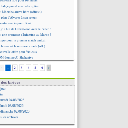
 Maresca flou pour Reijnders
rbahçe prend une belle option
: Mbemba arrive libre (officiel)
le plan d'Alvarez à son retour
remier succès pour Brest
 joli but de Greenwood avec le Fener !
 une promesse d'Infantino au Maroc ?
ompo pour le premier match amical
 Jaissle est le nouveau coach (off.)
nouvelle offre pour Vinicius
'OM domine Al-Shahaniya
bral a prolongé (officiel)
<
1
2
3
4
5
6
>
Molina va signer à la Roma
mandé arrive pour 140 M€ !
avertz en veut encore plus
 des brèves
ayindir en route pour le Celta
 jour
ina en cas d'échec avec Read
ier
Zouaoui plutôt vers Montpellier ?
 mardi 04/08/2026
Côme touche au but pour Chalobah
 lundi 03/08/2026
Romero toujours souhaité
 dimanche 02/08/2026
 réclame la démission d'Infantino
s les archives
ukaku absent du stage
 Lille recalé pour Zechiël