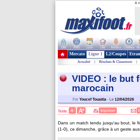
A r
OM
PSG
Lyon
Lille
Monaco
Chelsea
Ma
+ de clubs
Mercato
Ligue 1
L2/Coupes
Etran
Actualité
|
Résultats & Classement
|
VIDEO : le but 
marocain
Par
Youcef Touaitia
-
Le
12/04/2026
+
A
-
A
Imprimer
Texte:
Dans un match tendu jusqu'au bout, le M
(1-0), ce dimanche, grâce à un geste auss