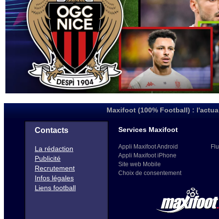
Maxifoot (100% Football) : l'actua
Services Maxifoot
Contacts
Appli Maxifoot Android
Flu
La rédaction
Appli Maxifoot iPhone
Publicité
Site web Mobile
Recrutement
Choix de consentement
Infos légales
Liens football