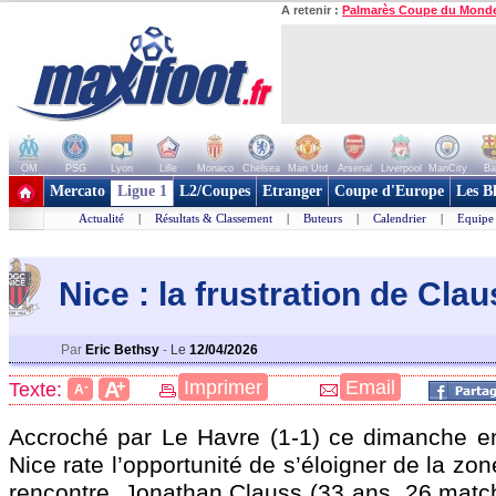
A retenir :
Palmarès Coupe du Mond
OM
PSG
Lyon
Lille
Monaco
Chelsea
Man Utd
Arsenal
Liverpool
ManCity
Ba
+ de clubs
Mercato
Ligue 1
L2/Coupes
Etranger
Coupe d'Europe
Les B
Actualité
|
Résultats & Classement
|
Buteurs
|
Calendrier
|
Equipe
Nice : la frustration de Cla
Par
Eric Bethsy
-
Le
12/04/2026
+
Imprimer
Email
A
Texte:
-
A
Accroché par Le Havre (1-1) ce dimanche e
Nice rate l’opportunité de s’éloigner de la zo
rencontre,
Jonathan Clauss
(33 ans, 26 match