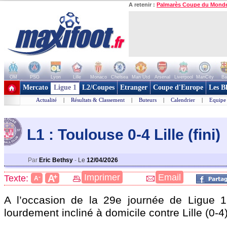
A retenir :
Palmarès Coupe du Mond
OM
PSG
Lyon
Lille
Monaco
Chelsea
Man Utd
Arsenal
Liverpool
ManCity
Ba
+ de clubs
Mercato
Ligue 1
L2/Coupes
Etranger
Coupe d'Europe
Les B
Actualité
|
Résultats & Classement
|
Buteurs
|
Calendrier
|
Equipe
L1 : Toulouse 0-4 Lille (fini)
Par
Eric Bethsy
-
Le
12/04/2026
+
Imprimer
Email
A
Texte:
-
A
A l’occasion de la 29e journée de Ligue 1
lourdement incliné à domicile contre Lille (0-