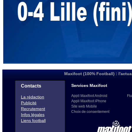
Maxifoot (100% Football) : l'actua
Services Maxifoot
Contacts
Appli Maxifoot Android
Flu
La rédaction
Appli Maxifoot iPhone
Publicité
Site web Mobile
Recrutement
Choix de consentement
Infos légales
Liens football