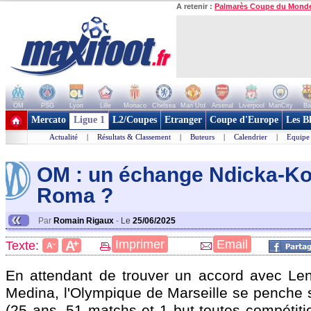
A retenir :
Palmarès Coupe du Mond
OM
PSG
Lyon
Lille
Monaco
Chelsea
Man Utd
Arsenal
Liverpool
ManCity
Ba
+ de clubs
Mercato
Ligue 1
L2/Coupes
Etranger
Coupe d'Europe
Les B
Actualité
|
Résultats & Classement
|
Buteurs
|
Calendrier
|
Equipe
OM : un échange Ndicka-Ko
Rom
a ?
«
Par
Romain Rigaux
-
Le
25/06/2025
+
Imprimer
Email
A
Texte:
-
A
En attendant de trouver un accord avec Le
Medina, l'Olympique de Marseille se penche
(25 ans, 51 matchs et 1 but toutes compétiti