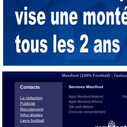
Maxifoot (100% Football) : l'actua
Services Maxifoot
Contacts
Appli Maxifoot Android
Flu
La rédaction
Appli Maxifoot iPhone
Publicité
Site web Mobile
Recrutement
Choix de consentement
Infos légales
Liens football