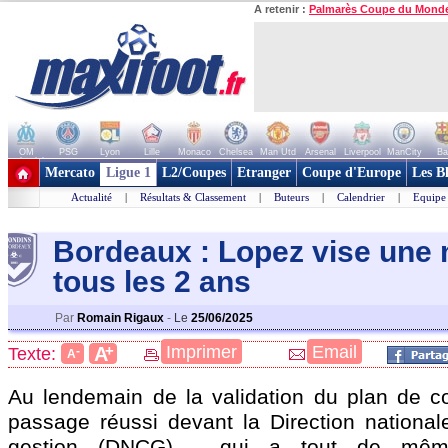
A retenir :
Palmarès Coupe du Mond
OM
PSG
Lyon
Lille
Monaco
Chelsea
Man Utd
Arsenal
Liverpool
ManCity
Ba
+ de clubs
Mercato
Ligue 1
L2/Coupes
Etranger
Coupe d'Europe
Les B
Actualité
|
Résultats & Classement
|
Buteurs
|
Calendrier
|
Equipe
Bordeaux : Lopez vise une
tous les 2 ans
Par
Romain Rigaux
-
Le
25/06/2025
+
Imprimer
Email
A
Texte:
-
A
Au lendemain de la validation du plan de co
passage réussi devant la Direction national
gestion (DNCG) - qui a tout de mê