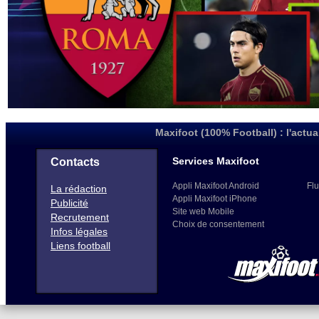
Maxifoot (100% Football) : l'actua
Services Maxifoot
Contacts
Appli Maxifoot Android
Flu
La rédaction
Appli Maxifoot iPhone
Publicité
Site web Mobile
Recrutement
Choix de consentement
Infos légales
Liens football