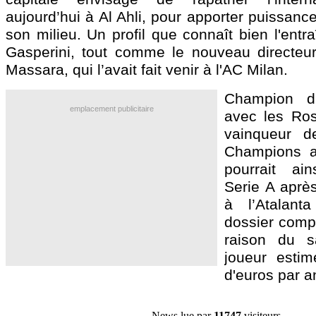
aujourd’hui à Al Ahli, pour apporter puissanc
son milieu. Un profil que connaît bien l'entr
Gasperini, tout comme le nouveau directeur 
Massara, qui l’avait fait venir à l'AC Milan.
Champion d’
emplacement publicitaire
avec les Ros
vainqueur d
Champions as
pourrait ain
Serie A aprè
à l’Atalant
dossier compl
raison du s
joueur estim
d'euros par a
News lue par
11747
visiteurs