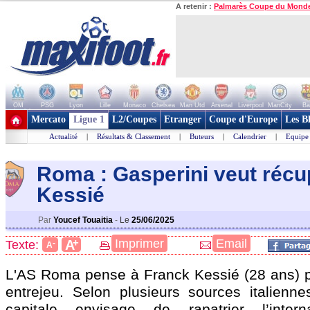
A retenir :
Palmarès Coupe du Mond
OM
PSG
Lyon
Lille
Monaco
Chelsea
Man Utd
Arsenal
Liverpool
ManCity
Ba
+ de clubs
Mercato
Ligue 1
L2/Coupes
Etranger
Coupe d'Europe
Les B
Actualité
|
Résultats & Classement
|
Buteurs
|
Calendrier
|
Equipe
Roma : Gasperini veut récu
Kessié
Par
Youcef Touaitia
-
Le
25/06/2025
+
Imprimer
Email
A
Texte:
-
A
L'AS Roma pense à Franck Kessié (28 ans) 
entrejeu. Selon plusieurs sources italienne
capitale envisage de rapatrier l’internat