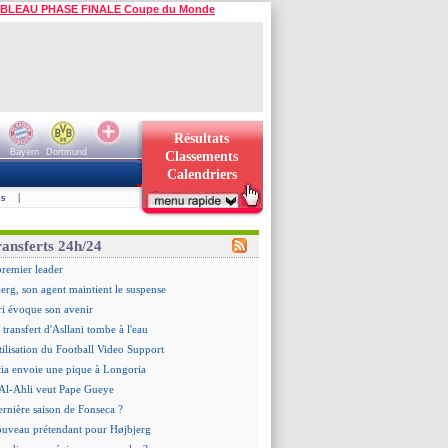
BLEAU PHASE FINALE Coupe du Monde
Résultats
Bayern
Dortmund
Classements
Calendriers
s
|
ransferts 24h/24
premier leader
erg, son agent maintient le suspense
i évoque son avenir
e transfert d'Asllani tombe à l'eau
tilisation du Football Video Support
ia envoie une pique à Longoria
: Al-Ahli veut Pape Gueye
ernière saison de Fonseca ?
uveau prétendant pour Højbjerg