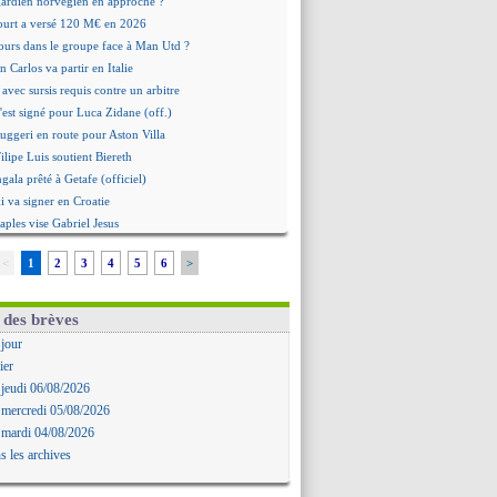
 gardien norvégien en approche ?
urt a versé 120 M€ en 2026
tours dans le groupe face à Man Utd ?
n Carlos va partir en Italie
 avec sursis requis contre un arbitre
'est signé pour Luca Zidane (off.)
Ruggeri en route pour Aston Villa
lipe Luis soutient Biereth
ala prêté à Getafe (officiel)
 va signer en Croatie
aples vise Gabriel Jesus
antuono prêté à la Fiorentina (off.)
<
1
2
3
4
5
6
>
 accord avec le Barça pour Rodri ?
ise a prolongé (officiel)
miyasu a convaincu (officiel)
 des brèves
esio - "ce n'est pas idéal"
 jour
 Oppong signe pour 4 ans (officiel)
ier
rpool va proposer 115 M€ pour Barcola
 jeudi 06/08/2026
la démission d'Infantino réclamée
 mercredi 05/08/2026
e, deux pistes se détachent
 mardi 04/08/2026
ilipe Luis veut remplacer Akliouche
s les archives
Luca Zidane va changer de club
rova très clair sur son futur