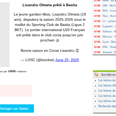
Brest : un
07/08
Lisandru Olmeta prêté à Bastia
OM : McCo
07/08
PSG : 4 re
07/08
Le jeune gardien lillois, Lisandru Olmeta (19
Nice : Kevi
07/08
ans), disputera la saison 2025-2026 sous le
L1 : prison
07/08
maillot du Sporting Club de Bastia (Ligue 2
Leganés : c
07/08
BKT). Le portier international U20 Français
Atletico : 
07/08
est prêté dans le club corse jusqu’en juin
Monaco : Fi
07/08
prochain 🤝
Lyon : Mang
07/08
PSG : Nsoki
07/08
Bonne saison en Corse Lisandru 👏
Arsenal : N
07/08
Real : Mast
07/08
— LOSC (@losclive)
June 25, 2025
Man City :
07/08
Rennes : Ha
07/08
ue par
16896
visiteurs
Palace : To
07/08
Archives
OM : B. Gen
07/08
Les brèves du
TFC : Sion
07/08
Les brèves d'h
PSG : Live
07/08
Les brèves du
Norvège : 
07/08
Les brèves du
PSG : Mbay
07/08
Les brèves du
Monaco : F
07/08
Recherche dan
Partager sur Twitter
Grenade : 
07/08
Juve : Zheg
07/08