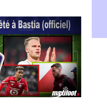
Rennes : H
06/08
Man City :
06/08
Man Utd : Z
06/08
Amical : M
06/08
Nantes : De
06/08
OM : le clu
06/08
Monaco : l
06/08
FIFA : Teb
06/08
FIFA : l'UE
06/08
PSG : Teba
06/08
Real : Vini
06/08
Lyon : Man
06/08
OM : une o
06/08
Real : c'es
06/08
Troyes : Ju
06/08
PSG : Aklio
06/08
OM : une o
06/08
PSG : cont
06/08
Ouganda : 
06/08
Arsenal : A
06/08
Chelsea : P
06/08
FIFA : le 
06/08
PSG : l'ét
06/08