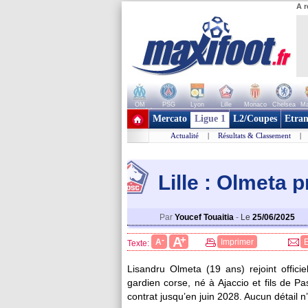
A r
OM
PSG
Lyon
Lille
Monaco
Chelsea
Ma
+ de clubs
Mercato
Ligue 1
L2/Coupes
Etran
Actualité
|
Résultats & Classement
|
Lille : Olmeta p
Par
Youcef Touaitia
-
Le
25/06/2025
+
A
-
A
Imprimer
Texte:
Lisandru Olmeta (19 ans) rejoint offici
gardien corse, né à Ajaccio et fils de Pa
contrat jusqu’en juin 2028. Aucun détail n’