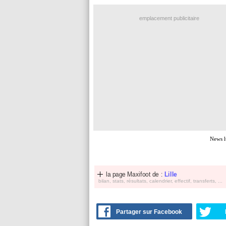
emplacement publicitaire
News l
la page Maxifoot de :
Lille
bilan, stats, résultats, calendrier, effectif, transferts, ...
Partager sur Facebook