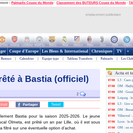
etenir :
Palmarès Coupe du Monde
-
Classement des BUTEURS Coupe du Monde
-
TA
emplacement publicitaire
n Utd
Arsenal
Liverpool
ManCity
Barca
Real
Atletico
Milan
Juve
Inter
Naples
ger
Coupe d'Europe
Les Bleus & International
Chroniques
TV
+
Buteurs
|
Calendrier
|
Equipe type
|
Tableau Transferts
|
Palmarès
|
Les Club
Actu et t
rêté à Bastia (officiel)
L3 : Caen 
07/08
OM : Højbj
07/08
OM : Gouir
07/08
2
Leipzig : l
07/08
L3 : 1ère u
07/08
Email
Tweet
OM : Benat
07/08
ellement Bastia pour la saison 2025-2026. Le jeune
Villarreal 
07/08
scal Olmeta, est prêté un an par Lille, où il est sous
Lyon : la d
07/08
a filtré sur une éventuelle option d’achat.
OM : un no
07/08