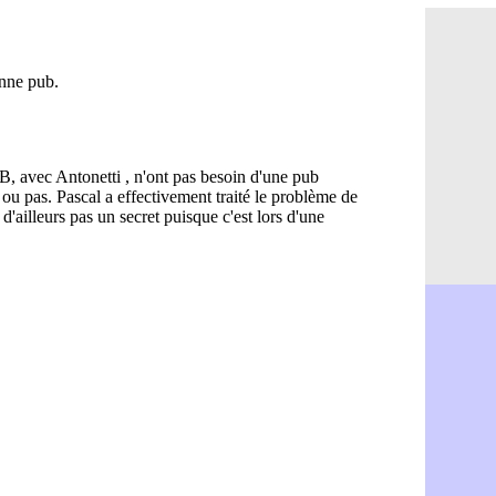
OM : Aguer
07/08
Arsenal : G
07/08
Nantes : d
07/08
Monaco : l
07/08
Man Utd : B
07/08
Man City :
07/08
Naples : l
07/08
OM : Lucas
07/08
PSG : le co
07/08
PSG : une 
07/08
Francfort :
07/08
Strasbourg 
07/08
Monaco : F
07/08
Dortmund :
07/08
Barça : pr
07/08
Argentine :
07/08
Tottenham 
07/08
Barça : l'a
07/08
FIFA : la C
06/08
CdM 2030 :
06/08
Rennes : Em
06/08
Côte d'Ivoi
06/08