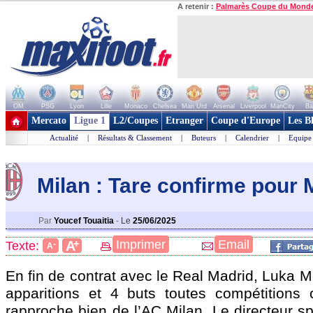
A retenir :
Palmarès Coupe du Mond
OM
PSG
Lyon
Lille
Monaco
Chelsea
Man Utd
Arsenal
Liverpool
ManCity
Ba
+ de clubs
Mercato
Ligue 1
L2/Coupes
Etranger
Coupe d'Europe
Les B
Actualité
|
Résultats & Classement
|
Buteurs
|
Calendrier
|
Equipe
Milan : Tare confirme pour 
Par
Youcef Touaitia
-
Le
25/06/2025
+
Imprimer
Email
A
Texte:
-
A
En fin de contrat avec le Real Madrid, Luka
M
apparitions et 4 buts toutes compétitions 
rapproche bien de l’AC Milan. Le directeur spo