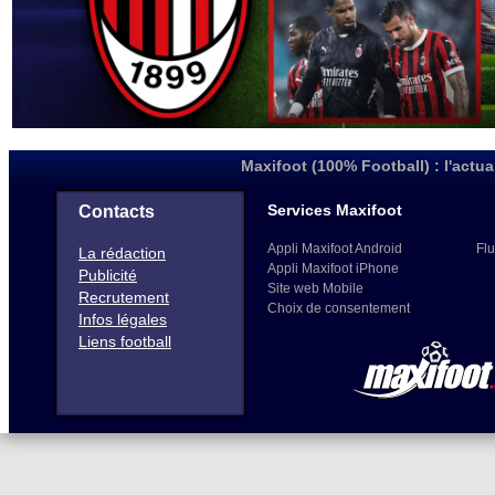
Maxifoot (100% Football) : l'actua
Services Maxifoot
Contacts
Appli Maxifoot Android
Flu
La rédaction
Appli Maxifoot iPhone
Publicité
Site web Mobile
Recrutement
Choix de consentement
Infos légales
Liens football