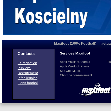
Maxifoot (100% Football) : l'actua
Services Maxifoot
Contacts
Appli Maxifoot Android
Flu
La rédaction
Appli Maxifoot iPhone
Publicité
Site web Mobile
Recrutement
Choix de consentement
Infos légales
Liens football