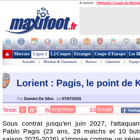
A retenir :
Palmarès Coupe du Mond
OM
PSG
Lyon
Lille
Monaco
Chelsea
Man Utd
Arsenal
Liverpool
ManCity
Ba
+ de clubs
Mercato
Ligue 1
L2/Coupes
Etranger
Coupe d'Europe
Les B
Actualité
|
Résultats & Classement
|
Buteurs
|
Calendrier
|
Equipe
Lorient : Pagis, le point de
Par
Damien Da Silva
-
Le
07/07/2026
+
Imprimer
Email
A
Texte:
-
A
Sous contrat jusqu'en juin 2027, l'attaqua
Pablo
Pagis
(23 ans, 28 matchs et 10 but
saison 2025-2026) s'impose comme un série