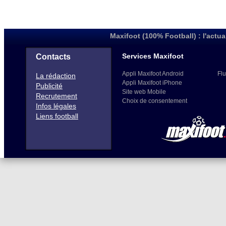
Maxifoot (100% Football) : l'actua
Services Maxifoot
Contacts
Appli Maxifoot Android
Flu
La rédaction
Appli Maxifoot iPhone
Publicité
Site web Mobile
Recrutement
Choix de consentement
Infos légales
Liens football