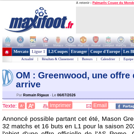
A retenir :
Palmarès Coupe du Mond
OM
PSG
Lyon
Lille
Monaco
Chelsea
Man Utd
Arsenal
Liverpool
ManCity
Ba
+ de clubs
Mercato
Ligue 1
L2/Coupes
Etranger
Coupe d'Europe
Les B
Actualité
|
Résultats & Classement
|
Buteurs
|
Calendrier
|
Equipe
OM : Greenwood, une offre
arrive
Par
Romain Rigaux
-
Le
06/07/2026
+
Imprimer
Email
A
Texte:
-
A
Annoncé possible partant cet été, Mason
Gr
32 matchs et 16 buts en L1 pour la saison 20
l'objet d'une offre officielle de l'AS Rome. C