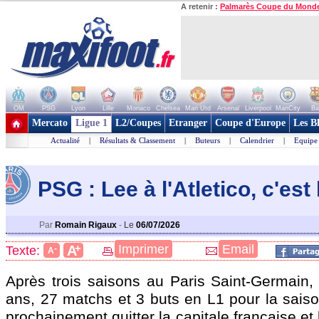
A retenir :
Palmarès Coupe du Mond
OM
PSG
Lyon
Lille
Monaco
Chelsea
Man Utd
Arsenal
Liverpool
ManCity
Ba
+ de clubs
Mercato
Ligue 1
L2/Coupes
Etranger
Coupe d'Europe
Les B
Actualité
|
Résultats & Classement
|
Buteurs
|
Calendrier
|
Equipe
PSG : Lee à l'Atletico, c'est
Par
Romain Rigaux
-
Le
06/07/2026
+
Imprimer
Email
A
Texte:
-
A
Après trois saisons au Paris Saint-Germain
ans, 27 matchs et 3 buts en L1 pour la sais
prochainement quitter la capitale française et