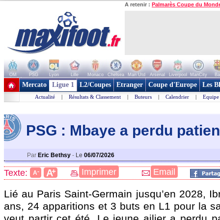
A retenir :
Palmarès Coupe du Mond
OM
PSG
Lyon
Lille
Monaco
Chelsea
Man Utd
Arsenal
Liverpool
ManCity
Ba
+ de clubs
Mercato
Ligue 1
L2/Coupes
Etranger
Coupe d'Europe
Les B
Actualité
|
Résultats & Classement
|
Buteurs
|
Calendrier
|
Equipe
PSG : Mbaye a perdu patie
Par
Eric Bethsy
-
Le
06/07/2026
+
Imprimer
Email
A
Texte:
-
A
Lié au Paris Saint-Germain jusqu’en 2028,
Ib
ans, 24 apparitions et 3 buts en L1 pour la 
veut partir cet été. Le jeune ailier a perdu p