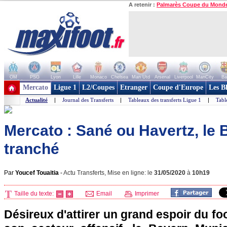
A retenir :
Palmarès Coupe du Mond
OM
PSG
Lyon
Lille
Monaco
Chelsea
Man Utd
Arsenal
Liverpool
ManCity
Ba
+ de clubs
Mercato
Ligue 1
L2/Coupes
Etranger
Coupe d'Europe
Les B
Actualité
|
Journal des Transferts
|
Tableaux des transferts Ligue 1
|
Tabl
Mercato : Sané ou Havertz, le 
tranché
Par
Youcef Touaitia
-
Actu Transferts, Mise en ligne: le
31/05/2020
à
10h19
Taille du texte:
Email
Imprimer
Désireux d'attirer un grand espoir du fo