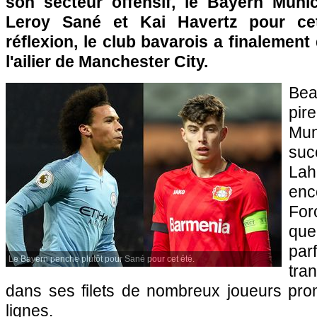
son secteur offensif, le Bayern Muni
Leroy Sané et Kai Havertz pour ce
réflexion, le club bavarois a finalement
l'ailier de Manchester City.
Bea
pi
Mun
suc
Lah
enc
For
que
par
Le Bayern penche plutôt pour Sané pour cet été.
tra
dans ses filets de nombreux joueurs prom
lignes.