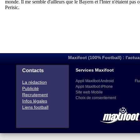
Maxifoot (100% Football) : l'actua
Services Maxifoot
Contacts
Appli Maxifoot Android
Flu
La rédaction
Appli Maxifoot iPhone
Publicité
Site web Mobile
Recrutement
Choix de consentement
Infos légales
Liens football