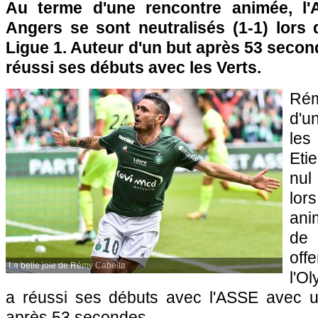
Au terme d'une rencontre animée, l'A
Angers se sont neutralisés (1-1) lors 
Ligue 1. Auteur d'un but après 53 seco
réussi ses débuts avec les Verts.
Ré
d'u
les 
Eti
nul
lor
ani
de 
of
La belle joie de Rémy Cabella.
l'O
a réussi ses débuts avec l'ASSE avec un
après 53 secondes.