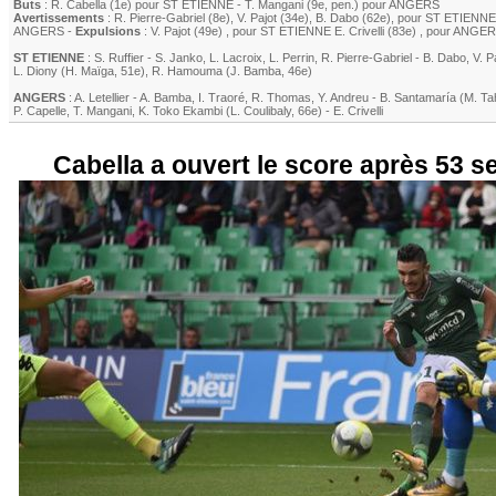
Buts
:
R. Cabella
(1e) pour
ST ETIENNE
-
T. Mangani
(9e, pen.) pour
ANGERS
Avertissements
:
R. Pierre-Gabriel
(8e)
,
V. Pajot
(34e)
,
B. Dabo
(62e)
, pour
ST ETIENNE
ANGERS
-
Expulsions
:
V. Pajot
(49e)
, pour
ST ETIENNE
E. Crivelli
(83e)
, pour
ANGER
ST ETIENNE
:
S. Ruffier
-
S. Janko
,
L. Lacroix
,
L. Perrin
,
R. Pierre-Gabriel
-
B. Dabo
,
V. P
L. Diony
(
H. Maïga
, 51e)
,
R. Hamouma
(
J. Bamba
, 46e)
ANGERS
:
A. Letellier
-
A. Bamba
,
I. Traoré
,
R. Thomas
,
Y. Andreu
-
B. Santamaría
(
M. Ta
P. Capelle
,
T. Mangani
,
K. Toko Ekambi
(
L. Coulibaly
, 66e)
-
E. Crivelli
Cabella a ouvert le score après 53 s