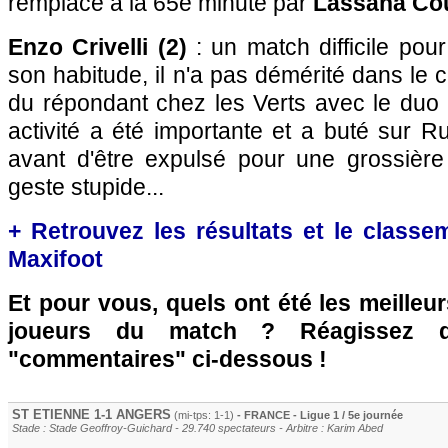
remplacé à la 65e minute par
Lassana Cou
Enzo Crivelli (2)
: un match difficile po
son habitude, il n'a pas démérité dans le 
du répondant chez les Verts avec le duo 
activité a été importante et a buté sur Ru
avant d'être expulsé pour une grossièr
geste stupide...
+ Retrouvez les résultats et le classe
Maxifoot
Et pour vous, quels ont été les meilleu
joueurs du match ? Réagissez 
"commentaires" ci-dessous !
ST ETIENNE
1-1
ANGERS
(mi-tps: 1-1)
- FRANCE - Ligue 1 / 5e journée
Stade : Stade Geoffroy-Guichard - 29.740 spectateurs - Arbitre : Karim Abed