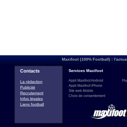
Maxifoot (100% Football) : l'actua
Services Maxifoot
Contacts
Appli Maxifoot Android
Flu
La rédaction
Appli Maxifoot iPhone
Publicité
Site web Mobile
Recrutement
Choix de consentement
Infos légales
Liens football