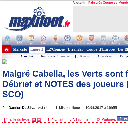
A retenir :
Palmarès Coupe du Mond
OM
PSG
Lyon
Lille
Monaco
Chelsea
Man Utd
Arsenal
Liverpool
ManCity
Ba
+ de clubs
Mercato
Ligue 1
L2/Coupes
Etranger
Coupe d'Europe
Les B
Actualité
|
Résultats & Classement
|
Buteurs
|
Calendrier
|
Equip
Malgré Cabella, les Verts sont fr
Débrief et NOTES des joueurs
SCO)
Par
Damien Da Silva
-
Actu Ligue 1, Mise en ligne: le
10/09/2017
à
16h55
Taille du texte:
Email
Imprimer
Partager: