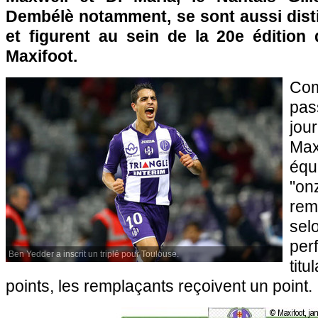
Dembélè notamment, se sont aussi dis
et figurent au sein de la 20e édition 
Maxifoot.
Com
pas
jou
Max
équ
"o
rem
s
pe
Ben Yedder a inscrit un triplé pour Toulouse.
titu
points, les remplaçants reçoivent un point.