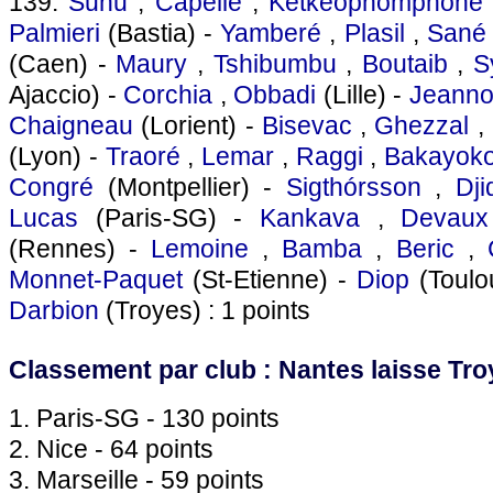
139.
Sunu
,
Capelle
,
Ketkeophomphone
Palmieri
(Bastia) -
Yamberé
,
Plasil
,
Sané
(Caen) -
Maury
,
Tshibumbu
,
Boutaib
,
S
Ajaccio) -
Corchia
,
Obbadi
(Lille) -
Jeanno
Chaigneau
(Lorient) -
Bisevac
,
Ghezzal
,
(Lyon) -
Traoré
,
Lemar
,
Raggi
,
Bakayok
Congré
(Montpellier) -
Sigthórsson
,
Djid
Lucas
(Paris-SG) -
Kankava
,
Devaux
(Rennes) -
Lemoine
,
Bamba
,
Beric
,
Monnet-Paquet
(St-Etienne) -
Diop
(Toulo
Darbion
(Troyes) : 1 points
Classement par club : Nantes laisse Troy
1. Paris-SG - 130 points
2. Nice - 64 points
3. Marseille - 59 points