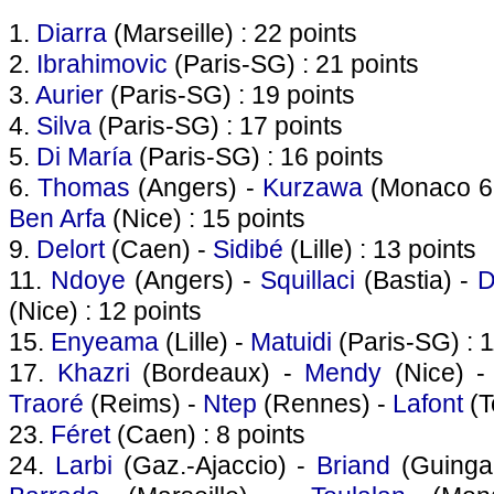
1.
Diarra
(Marseille) : 22 points
2.
Ibrahimovic
(Paris-SG) : 21 points
3.
Aurier
(Paris-SG) : 19 points
4.
Silva
(Paris-SG) : 17 points
5.
Di María
(Paris-SG) : 16 points
6.
Thomas
(Angers) -
Kurzawa
(Monaco 6 
Ben Arfa
(Nice) : 15 points
9.
Delort
(Caen) -
Sidibé
(Lille) : 13 points
11.
Ndoye
(Angers) -
Squillaci
(Bastia) -
D
(Nice) : 12 points
15.
Enyeama
(Lille) -
Matuidi
(Paris-SG) : 1
17.
Khazri
(Bordeaux) -
Mendy
(Nice) 
Traoré
(Reims) -
Ntep
(Rennes) -
Lafont
(T
23.
Féret
(Caen) : 8 points
24.
Larbi
(Gaz.-Ajaccio) -
Briand
(Guinga