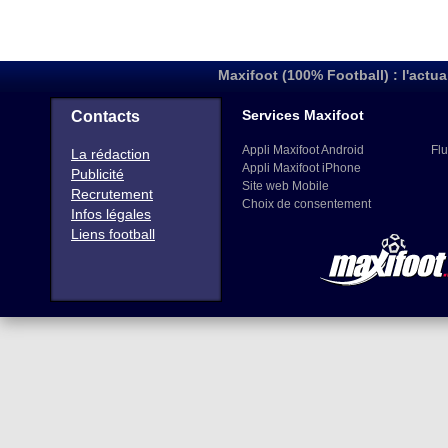
Maxifoot (100% Football) : l'actua
Services Maxifoot
Contacts
Appli Maxifoot Android
Flu
La rédaction
Appli Maxifoot iPhone
Publicité
Site web Mobile
Recrutement
Choix de consentement
Infos légales
Liens football