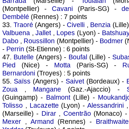
Barrada
(Marseille) -
Toulalan
(Mon
(Montpellier) -
Cavani
(Paris-SG) -
de
Dembèlé
(Rennes) : 7 points
33.
Traoré
(Angers) -
Civelli
,
Benzia
(Lille
Valbuena
,
Jallet
,
Lopes
(Lyon) -
Batshuay
Dabo
,
Roussillon
(Montpellier) -
Bodmer
(
-
Perrin
(St-Etienne) : 6 points
47.
Butelle
(Angers) -
Boufal
(Lille) -
Suba
Pied
(Nice) -
Motta
(Paris-SG) -
Ru
Bernardoni
(Troyes) : 5 points
55.
Saïss
(Angers) -
Saivet
(Bordeaux) -
Zoua
,
Mangane
(Gaz.-Ajaccio) -
(Guingamp) -
Balmont
(Lille) -
Moukandj
Tolisso
,
Lacazette
(Lyon) -
Alessandrini
(Marseille) -
Dirar
,
Coentrão
(Monaco) 
Mexer
,
Armand
(Rennes) -
Braithwaite