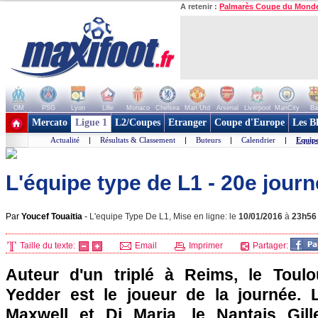
A retenir :
Palmarès Coupe du Mond
OM
PSG
Lyon
Lille
Monaco
Chelsea
Man Utd
Arsenal
Liverpool
ManCity
Ba
+ de clubs
Mercato
Ligue 1
L2/Coupes
Etranger
Coupe d'Europe
Les B
Actualité
|
Résultats & Classement
|
Buteurs
|
Calendrier
|
Equip
L'équipe type de L1 - 20e jour
Par
Youcef Touaitia
-
L'equipe Type De L1, Mise en ligne: le
10/01/2016
à
23h56
Taille du texte:
Email
Imprimer
Partager:
Auteur d'un triplé à Reims, le Tou
Yedder est le joueur de la journée. L
Maxwell et Di Maria, le Nantais Gill