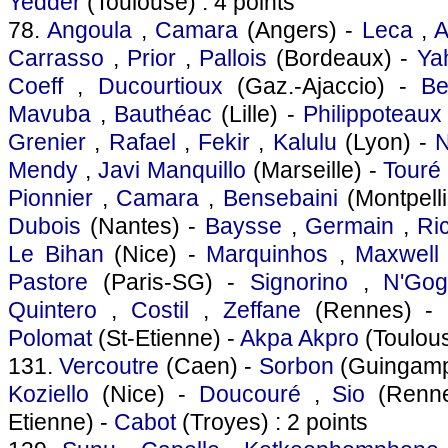
Yedder
(Toulouse) : 4 points
78.
Angoula
,
Camara
(Angers) -
Leca
,
A
Carrasso
,
Prior
,
Pallois
(Bordeaux) -
Ya
Coeff
,
Ducourtioux
(Gaz.-Ajaccio) -
Be
Mavuba
,
Bauthéac
(Lille) -
Philippoteaux
Grenier
,
Rafael
,
Fekir
,
Kalulu
(Lyon) -
N
Mendy
,
Javi Manquillo
(Marseille) -
Touré
Pionnier
,
Camara
,
Bensebaini
(Montpelli
Dubois
(Nantes) -
Baysse
,
Germain
,
Ri
Le Bihan
(Nice) -
Marquinhos
,
Maxwell
Pastore
(Paris-SG) -
Signorino
,
N'Go
Quintero
,
Costil
,
Zeffane
(Rennes) -
Polomat
(St-Etienne) -
Akpa Akpro
(Toulous
131.
Vercoutre
(Caen) -
Sorbon
(Guingamp
Koziello
(Nice) -
Doucouré
,
Sio
(Renn
Etienne) -
Cabot
(Troyes) : 2 points