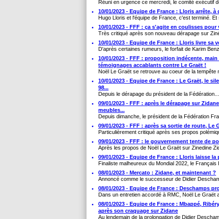
Réuni en urgence ce mercredi, le comité exécutif de
10/01/2023 - Equipe de France : Lloris arrête, à 
Hugo Lloris et l'équipe de France, c'est terminé. Et s
10/01/2023 - FFF : ça s'agite en coulisses pour 
Très critiqué après son nouveau dérapage sur Ziné
10/01/2023 - Equipe de France : Lloris livre s
D'après certaines rumeurs, le forfait de Karim Ben
10/01/2023 - FFF : proposition indécente, main 
témoignages accablants contre Le Graët !
Noël Le Graët se retrouve au coeur de la tempête m
10/01/2023 - Equipe de France : Le Graët, le 
98...
Depuis le dérapage du président de la Fédération...
09/01/2023 - FFF : après le dérapage sur Zidane
meubles...
Depuis dimanche, le président de la Fédération Fra
09/01/2023 - FFF : après sa sortie de route, Le
Particulièrement critiqué après ses propos polémiq
09/01/2023 - FFF : le gouvernement tente de pou
Après les propos de Noël Le Graët sur Zinedine Zid
09/01/2023 - Equipe de France : Lloris laisse la 
Finaliste malheureux du Mondial 2022, le Français H
08/01/2023 - Mercato : Zidane, et maintenant ?
Annoncé comme le successeur de Didier Deschamps
08/01/2023 - Equipe de France : Deschamps pro
Dans un entretien accordé à RMC, Noël Le Graët a 
08/01/2023 - Equipe de France : Mbappé, Ribéry
après son craquage sur Zidane
Au lendemain de la prolongation de Didier Deschamp