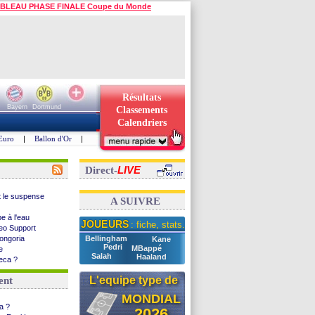
BLEAU PHASE FINALE Coupe du Monde
Résultats
Bayern
Dortmund
Classements
Calendriers
Euro
|
Ballon d'Or
|
LIVE
Direct-
t le suspense
A SUIVRE
be à l'eau
JOUEURS
: fiche, stats...
ideo Support
Longoria
Bellingham
Kane
Pedri
MBappé
e
Salah
Haaland
seca ?
 Højbjerg
L'equipe type de
ent
pproche ?
 2026
MONDIAL
ce à Man Utd ...
ia ?
2026
lie