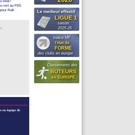
u Real !
re un arbitre
eu vert au PSG
idane (off.)
pour Rulli
Le meilleur effectif
ton Villa
LIGUE 1
eth
iciel)
saison
Kampala
2025-26
re
sus
ntina (off.)
Indice MF :
pour Rodri ?
l'état de
l)
FORME
iciel)
des clubs en europe
tes
Classements des
BUTEURS
en EUROPE
s en équipe de