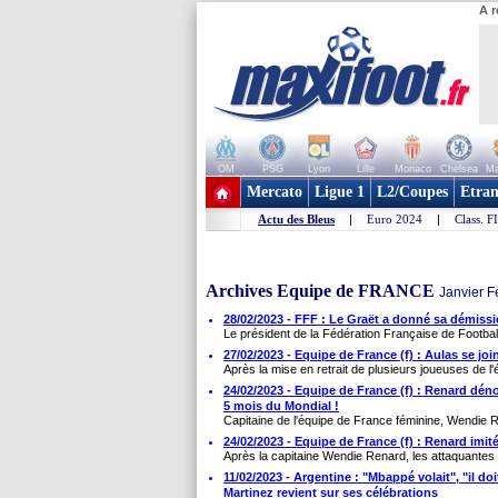
A r
OM
PSG
Lyon
Lille
Monaco
Chelsea
Ma
+ de clubs
Mercato
Ligue 1
L2/Coupes
Etran
Actu des Bleus
|
Euro 2024
|
Class. F
Archives Equipe de FRANCE
Janvier F
28/02/2023 - FFF : Le Graët a donné sa démissi
Le président de la Fédération Française de Football,
27/02/2023 - Equipe de France (f) : Aulas se joi
Après la mise en retrait de plusieurs joueuses de l'é
24/02/2023 - Equipe de France (f) : Renard déno
5 mois du Mondial !
Capitaine de l'équipe de France féminine, Wendie R
24/02/2023 - Equipe de France (f) : Renard imit
Après la capitaine Wendie Renard, les attaquantes 
11/02/2023 - Argentine : "Mbappé volait", "il do
Martinez revient sur ses célébrations