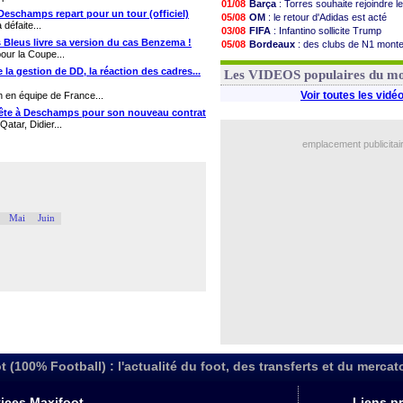
01/08
Barça
: Torres souhaite rejoindre l
Deschamps repart pour un tour (officiel)
05/08
OM
: le retour d'Adidas est acté
défaite...
03/08
FIFA
: Infantino sollicite Trump
s Bleus livre sa version du cas Benzema !
05/08
Bordeaux
: des clubs de N1 mont
our la Coupe...
03/08
Argentine
: quand Medina recadre
 la gestion de DD, la réaction des cadres...
03/08
Real
: le démenti de Leipzig pour 
Les VIDEOS populaires du m
Voir toutes les vidé
n en équipe de France...
t tête à Deschamps pour son nouveau contrat
atar, Didier...
emplacement publicitai
Mai
Juin
t (100% Football) : l'actualité du foot, des transferts et du mercat
ices Maxifoot
Liens pr