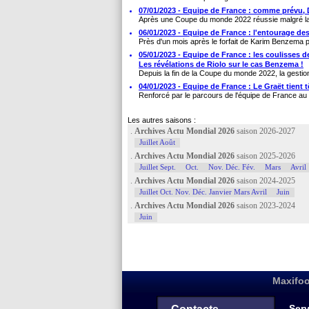
07/01/2023 - Equipe de France : comme prévu, 
Après une Coupe du monde 2022 réussie malgré la 
06/01/2023 - Equipe de France : l'entourage de
Près d'un mois après le forfait de Karim Benzema p
05/01/2023 - Equipe de France : les coulisses de
Les révélations de Riolo sur le cas Benzema !
Depuis la fin de la Coupe du monde 2022, la gestio
04/01/2023 - Equipe de France : Le Graët tien
Renforcé par le parcours de l'équipe de France au Q
Les autres saisons :
.
Archives Actu Mondial 2026
saison 2026-2027
Juillet Août
.
Archives Actu Mondial 2026
saison 2025-2026
Juillet Sept.
Oct.
Nov. Déc. Fév.
Mars
Avril
.
Archives Actu Mondial 2026
saison 2024-2025
Juillet Oct. Nov. Déc. Janvier Mars Avril
Juin
.
Archives Actu Mondial 2026
saison 2023-2024
Juin
Maxifoo
Serv