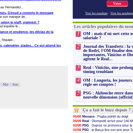
Voter
cas Hernandez...
amps, Giroud a compris le message
Voir les resultats
-
Voir les sondage
ue son manque de...
selon le staff, vraiment ?
Les articles populaires du mo
 inquiète le...
1
ance et prudence, les déclas de la
OM : mais d'où sort cette 
salariale ?
l'équipe...
2
 calendrier, stades... Ce qui attend les
Journal des Transferts : la 
de Rodri, l'OM finalise deu
importantes, Vinicius et D
agitent le Real...
3
Real : Vinicius, une prolon
timing troublant
4
OM : Longoria, les joueurs.
règle ses comptes !
Mai
Juin
5
PSG : Akliouche entre dan
nouvelle dimension (officiel
Ça a fait le buzz depuis 7 
05/08
Monaco
: Pogba pointé du doigt
05/08
Real
: Diomandé arrive pour 140 M
02/08
PSG
: Dupraz se prononce pour la
02/08
PSG
: le Barça fixe son prix pour T