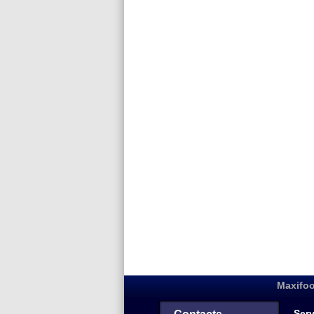
Maxifoo
Serv