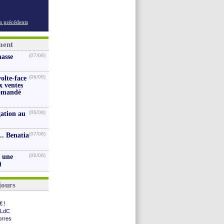
s précédents
ment
(07/08)
masse
(06/08)
volte-face
x ventes
iomandé
(06/08)
gation au
(07/08)
.. Benatia
(06/08)
s une
)
jours
€ !
 LdC
orres