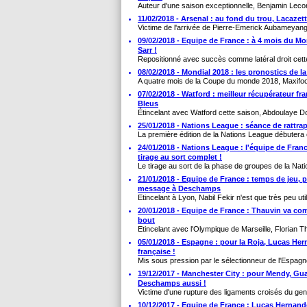
Auteur d'une saison exceptionnelle, Benjamin Leco
11/02/2018 - Arsenal : au fond du trou, Lacazett
Victime de l'arrivée de Pierre-Emerick Aubameyang, 
09/02/2018 - Equipe de France : à 4 mois du M
Sarr !
Repositionné avec succès comme latéral droit cette
08/02/2018 - Mondial 2018 : les pronostics de l
A quatre mois de la Coupe du monde 2018, Maxifoot
07/02/2018 - Watford : meilleur récupérateur f
Bleus
Étincelant avec Watford cette saison, Abdoulaye Do
25/01/2018 - Nations League : séance de rattra
La première édition de la Nations League débutera
24/01/2018 - Nations League : l'équipe de Franc
tirage au sort complet !
Le tirage au sort de la phase de groupes de la Nati
21/01/2018 - Equipe de France : temps de jeu, p
message à Deschamps
Etincelant à Lyon, Nabil Fekir n'est que très peu util
20/01/2018 - Equipe de France : Thauvin va co
bout
Etincelant avec l'Olympique de Marseille, Florian T
05/01/2018 - Espagne : pour la Roja, Lucas Her
française !
Mis sous pression par le sélectionneur de l'Espagne
19/12/2017 - Manchester City : pour Mendy, Guard
Deschamps aussi !
Victime d'une rupture des ligaments croisés du genou 
10/12/2017 - Equipe de France : Lucas Hernande