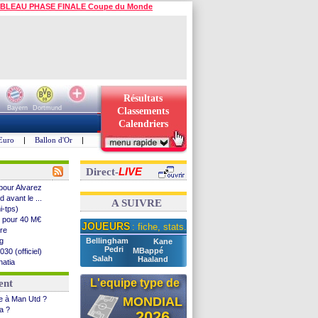
BLEAU PHASE FINALE Coupe du Monde
Résultats
Bayern
Dortmund
Classements
Calendriers
Euro
|
Ballon d'Or
|
LIVE
Direct-
pour Alvarez
 avant le ...
A SUIVRE
i-tps)
e pour 40 M€
JOUEURS
: fiche, stats...
ore
rg
Bellingham
Kane
Pedri
MBappé
30 (officiel)
Salah
Haaland
natia
compos
L'equipe type de
ent
an
ce à Man Utd ?
MONDIAL
ia ?
2026
e (off.)