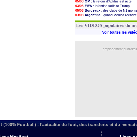
05/08
OM
: le retour d'Adidas est acté
03/08
FIFA
: Infantino sollicite Trump
05/08
Bordeaux
: des clubs de N1 mont
03/08
Argentine
: quand Medina recadre
03/08
Real
: le démenti de Leipzig pour 
03/08
OM
: Paixão attire un 2e club angla
Les VIDEOS populaires du m
Voir toutes les vidé
emplacement publicitai
t (100% Football) : l'actualité du foot, des transferts et du mercat
ices Maxifoot
Liens pr