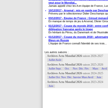
veut pour le Mondial...
Jamais appelé chez les A en équipe de France, Lu
10/12/2017 - Arsenal : mis en garde par Desch
Prévenu par le sélectionneur Didier Deschamps q
03/12/2017 - Equipe de France : Giroud menacé 
En manque de temps de jeu à Arsenal, Olivier Giroud
01/12/2017 - Coupe du monde 2018 : entre confi
délégation française après le tirage
En héritant du Pérou, du Danemark et de l'Australie, 
01/12/2017 - Coupe du monde 2018 : adversaires,
Bleus en Russie
L'équipe de France connaît l'identité de ses trois...
Les autres saisons :
.
Archives Actu Mondial 2026
saison 2026-2027
Juillet Août
.
Archives Actu Mondial 2026
saison 2025-2026
Juillet Sept.
Oct.
Nov. Déc. Fév.
Mars
Avril
.
Archives Actu Mondial 2026
saison 2024-2025
Juillet Oct. Nov. Déc. Janvier Mars Avril
Juin
.
Archives Actu Mondial 2026
saison 2023-2024
Juin