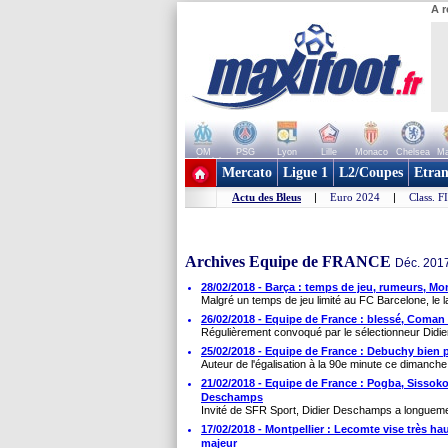
A r
OM
PSG
Lyon
Lille
Monaco
Chelsea
Ma
+ de clubs
Mercato
Ligue 1
L2/Coupes
Etran
Actu des Bleus
|
Euro 2024
|
Class. F
Archives Equipe de FRANCE
Déc. 2017
28/02/2018 - Barça : temps de jeu, rumeurs, Mon
Malgré un temps de jeu limité au FC Barcelone, le la
26/02/2018 - Equipe de France : blessé, Coman 
Régulièrement convoqué par le sélectionneur Didier
25/02/2018 - Equipe de France : Debuchy bien pa
Auteur de l'égalisation à la 90e minute ce dimanche 
21/02/2018 - Equipe de France : Pogba, Sissoko
Deschamps
Invité de SFR Sport, Didier Deschamps a longueme
17/02/2018 - Montpellier : Lecomte vise très ha
majeur