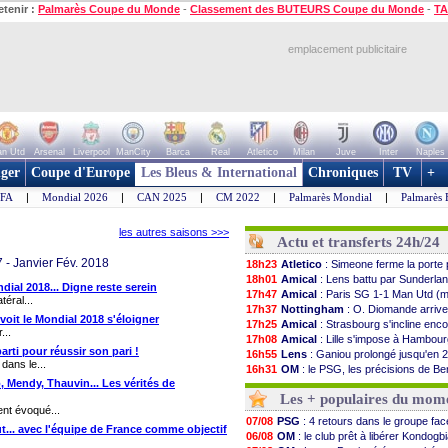
etenir :
Palmarès Coupe du Monde
-
Classement des BUTEURS Coupe du Monde
-
TA
emplacement publicitaire
n Utd
Arsenal
Liverpool
ManCity
Barca
Real
Atletico
Milan
Juve
Inter
Naples
ger
Coupe d'Europe
Les Bleus & International
Chroniques
TV
+
IFA
|
Mondial 2026
|
CAN 2025
|
CM 2022
|
Palmarès Mondial
|
Palmarès 
les autres saisons >>>
Actu et transferts 24h/24
 - Janvier Fév. 2018
18h23
Atletico
: Simeone ferme la porte 
18h01
Amical
: Lens battu par Sunderland
dial 2018... Digne reste serein
17h47
Amical
: Paris SG 1-1 Man Utd (m
téral...
17h37
Nottingham
: O. Diomande arriv
voit le Mondial 2018 s'éloigner
17h25
Amical
: Strasbourg s'incline enc
...
17h08
Amical
: Lille s'impose à Hambou
rti pour réussir son pari !
16h55
Lens
: Ganiou prolongé jusqu'en 20
dans le...
16h31
OM
: le PSG, les précisions de Be
, Mendy, Thauvin... Les vérités de
16h11
Amical
: Paris SG-Man Utd, les 
Les + populaires du mom
16h06
Amical
: Chelsea corrige l'AC Mil
nt évoqué...
15h48
Argentine
: Messi perd son papa
07/08
PSG
: 4 retours dans le groupe fa
ut... avec l'équipe de France comme objectif
15h41
Amical
: l'Inter s'offre la Juventus
06/08
OM
: le club prêt à libérer Kondogb
15h21
Atletico
: Almada rejoint River Plat