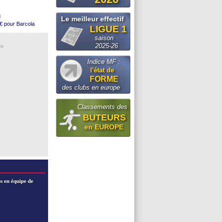
leterre
 Strasbourg
d
Le meilleur effectif
€ pour Barcola
LIGUE 1
our Torres
al"
Brentford
saison
re un arbitre
es (officiel)
2025-26
re
Indice MF :
ement
l'état de
s le club
FORME
e défend
des clubs en europe
tes
Classements des
BUTEURS
en EUROPE
s en équipe de