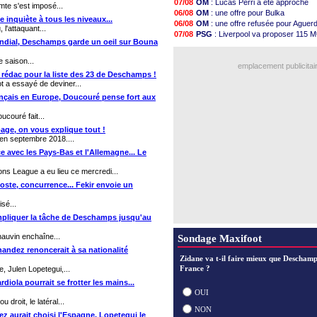
07/08
OM
: Lucas Perri a été approché
mte s'est imposé...
15h14
Monaco
: Camara a la cote en Ang
06/08
OM
: une offre pour Bulka
14h59
Amical
: encore une défaite pour
e inquiète à tous les niveaux...
06/08
OM
: une offre refusée pour Aguer
l'attaquant...
14h43
OM
: la piste Goore en attaque
07/08
PSG
: Liverpool va proposer 115 M
14h14
PSG
: ça négocie avec le Barça p
ondial, Deschamps garde un oeil sur Bouna
07/08
OM
: B. Genesio - "ce n'est pas idé
13h59
Amical
: Rennes s'incline contre 
07/08
L1
: prison avec sursis requis cont
 saison...
13h55
Arsenal
: c'est signé pour Guimara
emplacement publicitai
13h48
Amical
: Le Mans concède un nul
a rédac pour la liste des 23 de Deschamps !
13h30
Real
: Mourinho durcit les règles
 a essayé de deviner...
12h49
Amical
: Toulouse s'incline lourd
rançais en Europe, Doucouré pense fort aux
12h22
OM
: Benatia et la "médiocrité" dan
12h00
Newcastle
: Guimarães, le club s
ucouré fait...
Voir les brèves précéden
page, on vous explique tout !
 en septembre 2018....
e avec les Pays-Bas et l'Allemagne... Le
ons League a eu lieu ce mercredi...
oste, concurrence... Fekir envoie un
isé...
mpliquer la tâche de Deschamps jusqu'au
hauvin enchaîne...
Sondage Maxifoot
nandez renoncerait à sa nationalité
Zidane va t-il faire mieux que Deschamp
France ?
, Julen Lopetegui,...
iola pourrait se frotter les mains...
OUI
droit, le latéral...
NON
z aurait choisi l'Espagne, Lopetegui le