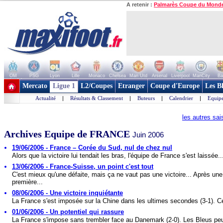
A retenir :
Palmarès Coupe du Mond
OM
PSG
Lyon
Lille
Monaco
Chelsea
Man Utd
Arsenal
Liverpool
ManCity
Ba
+ de clubs
Mercato
Ligue 1
L2/Coupes
Etranger
Coupe d'Europe
Les B
Actualité
|
Résultats & Classement
|
Buteurs
|
Calendrier
|
Equipe
les autres sa
Archives Equipe de FRANCE
Juin 2006
19/06/2006 - France – Corée du Sud, nul de chez nul
Alors que la victoire lui tendait les bras, l'équipe de France s'est laissée..
13/06/2006 - France-Suisse, un point c'est tout
C'est mieux qu'une défaite, mais ça ne vaut pas une victoire... Après une
première...
08/06/2006 - Une victoire inquiétante
La France s'est imposée sur la Chine dans les ultimes secondes (3-1). Ce
01/06/2006 - Un potentiel qui rassure
La France s'impose sans trembler face au Danemark (2-0). Les Bleus pe