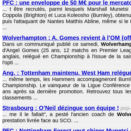
PFC : une enveloppe de 50 M€ pour le mercat
... t être recrutés, parmi lesquels Marshall Munetsi 
Coppola (Brighton) et Luca Koleosho (Burnley), obtenus
puis l'attaquant de Nantes Matthis Abline, même si le
...
Wolverhampton : A. Gomes revient à l'OM (off
Dans un communiqué publié ce samedi,
Wolverham
d'Angel Gomes (25 ans, 12 matchs en Premier Leagu
anglais, relégué en Championship à l'issue de la sai
l'opti ...
Ang. : Tottenham maintenu, West Ham relégué
... même temps, les Hammers accompagneront Burn
Championship. Le vainqueur de la Ligue Conférence
ans après sa dernière promotion. Retrouvez tous les 
classements ...
Strasbourg : O'Neil dézingue son équipe !
pop
... me il le fallait", a pesté l'ancien coach de
Wolv
prestation livrée face au SCO. ...
PFC : Nottingham Forest veut chiper Munetsi