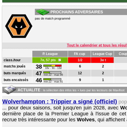
PROCHAINS ADVERSAIRES
pas de match programmé
Tout le calendrier et tous les résul
P. League
FA cup
League Cup
Coup
class./tour
7e, 57 pts
1/2
3e t
38
matchs joués
6
2
16v - 9n - 13d
47
buts marqués
12
2
min:22 - max:95
46
buts encaissés
9
1
min:22 - max:81
ACTUALITE
: la sélection des infos les + lues par les lecteurs de Maxifoot
Wolverhampton : Trippier a signé (officiel)
po
... pour deux saisons, soit jusqu'en juin 2028, avec
Wo
dernière place de la Premier League à l'issue de ce
recrue très intéressante pour les
Wolves
, qui affichent 