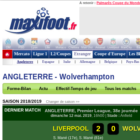
A retenir :
Palmarès Coupe du Mond
OM
PSG
Lyon
Lille
Monaco
Chelsea
Man Utd
Arsenal
Liverpool
ManCity
Ba
+ de clubs
Mercato
Ligue 1
L2/Coupes
Etranger
Coupe d'Europe
Les B
Angleterre
|
Espagne
|
Italie
|
Allemagne
|
Belgique
|
Pays-Bas
ANGLETERRE - Wolverhampton
Forme-Bilan
Actu
Effectif-Temps de jeu
Tous les matchs
SAISON 2018/2019
Changer de saison >>
DERNIER MATCH
ANGLETERRE, Premier League, 38e journée
dimanche 12 mai. 2019
, 16h00 |
Stade :
Anfield
2
0
LIVERPOOL
WOLV
S. Mané (17e)
,
S. Mané (81e)