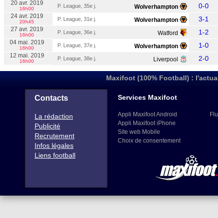
20 avr. 2019
0-0
P. League, 35e j.
Wolverhampton
16h00
24 avr. 2019
3-1
P. League, 31e j.
Wolverhampton
20h45
27 avr. 2019
1-2
P. League, 36e j.
Watford
16h00
04 mai. 2019
1-0
P. League, 37e j.
Wolverhampton
16h00
12 mai. 2019
2-0
P. League, 38e j.
Liverpool
16h00
Maxifoot (100% Football) : l'actua
Services Maxifoot
Contacts
Appli Maxifoot Android
Flu
La rédaction
Appli Maxifoot iPhone
Publicité
Site web Mobile
Recrutement
Choix de consentement
Infos légales
Liens football