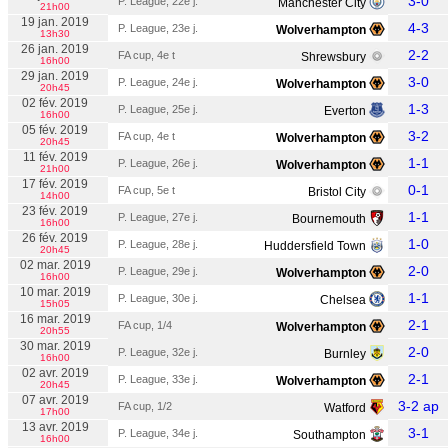
3-0
P. League, 22e j.
Manchester City
21h00
19 jan. 2019
4-3
P. League, 23e j.
Wolverhampton
13h30
26 jan. 2019
2-2
FA cup, 4e t
Shrewsbury
16h00
29 jan. 2019
3-0
P. League, 24e j.
Wolverhampton
20h45
02 fév. 2019
1-3
P. League, 25e j.
Everton
16h00
05 fév. 2019
3-2
FA cup, 4e t
Wolverhampton
20h45
11 fév. 2019
1-1
P. League, 26e j.
Wolverhampton
21h00
17 fév. 2019
0-1
FA cup, 5e t
Bristol City
14h00
23 fév. 2019
1-1
P. League, 27e j.
Bournemouth
16h00
26 fév. 2019
1-0
P. League, 28e j.
Huddersfield Town
20h45
02 mar. 2019
2-0
P. League, 29e j.
Wolverhampton
16h00
10 mar. 2019
1-1
P. League, 30e j.
Chelsea
15h05
16 mar. 2019
2-1
FA cup, 1/4
Wolverhampton
20h55
30 mar. 2019
2-0
P. League, 32e j.
Burnley
16h00
02 avr. 2019
2-1
P. League, 33e j.
Wolverhampton
20h45
07 avr. 2019
3-2 ap
FA cup, 1/2
Watford
17h00
13 avr. 2019
3-1
P. League, 34e j.
Southampton
16h00