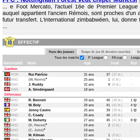
... e Foot Mercato, l'actuel 16e de Premier Leagu
auquel appartient l'ancien Rémois, sont proches d'un 
futur transfert. L'international zimbabwéen, lui, donne
...
EFFECTIF
Stats des joueurs
Temps de jeu (6 derniers matchs)
I
Tous les matchs
P. League
FA cup
Leagu
Nationalité
Nom
Age
Joué
But
Gardien
POR
Rui Patrício
31 ans
37
(37 tit.)
-
*
ANG
(W. Norris)
25 ans
1
(0 tit.)
-
ANG
J. Ruddy
32 ans
9
(9 tit.)
-
DAN
A. Söndergaard
18 ans
-
-
Défenseur
ANG
R. Bennett
29 ans
40
(38 tit.)
1
FRA
W. Boly
28 ans
41
(41 tit.)
4
ESP
Jonny Castro
25 ans
39
(38 tit.)
1
ANG
C. Coady
26 ans
46
(46 tit.)
-
EIR
M. Doherty
27 ans
45
(41 tit.)
8
*
ANG
(K. Hause)
24 ans
2
(2 tit.)
-
*
ANG
(C. John)
19 ans
-
-
ANG
M. Kilman
22 ans
1
(0 tit.)
-