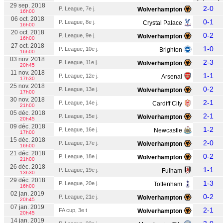
29 sep. 2018
2-0
P. League, 7e j.
Wolverhampton
16h00
06 oct. 2018
0-1
P. League, 8e j.
Crystal Palace
16h00
20 oct. 2018
0-2
P. League, 9e j.
Wolverhampton
16h00
27 oct. 2018
1-0
P. League, 10e j.
Brighton
16h00
03 nov. 2018
2-3
P. League, 11e j.
Wolverhampton
20h45
11 nov. 2018
1-1
P. League, 12e j.
Arsenal
17h30
25 nov. 2018
0-2
P. League, 13e j.
Wolverhampton
17h00
30 nov. 2018
2-1
P. League, 14e j.
Cardiff City
21h00
05 déc. 2018
2-1
P. League, 15e j.
Wolverhampton
20h45
09 déc. 2018
1-2
P. League, 16e j.
Newcastle
17h00
15 déc. 2018
2-0
P. League, 17e j.
Wolverhampton
16h00
21 déc. 2018
0-2
P. League, 18e j.
Wolverhampton
21h00
26 déc. 2018
1-1
P. League, 19e j.
Fulham
13h30
29 déc. 2018
1-3
P. League, 20e j.
Tottenham
16h00
02 jan. 2019
0-2
P. League, 21e j.
Wolverhampton
20h45
07 jan. 2019
2-1
FA cup, 3e t
Wolverhampton
20h45
14 jan. 2019