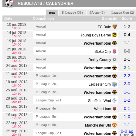
RESULTATS / CALENDRIER
tout
P. League (38)
FA cup (6)
League Cup (2)
Date
Compétition
Domicile
Score
10 jui. 2018
1-2
Amical
FC Bale
18h00
14 jui. 2018
0-4
Amical
Young Boys Berne
15h00
19 jui. 2018
1-1
Amical
Wolverhampton
15h00
25 jui. 2018
0-0
Amical
Stoke City
20h45
28 jui. 2018
2-1
Amical
Derby County
16h00
04 aoû. 2018
2-1
Amical
Wolverhampton
16h00
11 aoû. 2018
2-2
P. League, 1e j.
Wolverhampton
18h30
18 aoû. 2018
2-0
P. League, 2e j.
Leicester City
16h00
25 aoû. 2018
1-1
P. League, 3e j.
Wolverhampton
13h30
28 aoû. 2018
1-2
League Cup, 2e t
Sheffield Wnd
20h45
01 sep. 2018
0-1
P. League, 4e j.
West Ham
16h00
16 sep. 2018
1-0
P. League, 5e j.
Wolverhampton
14h30
22 sep. 2018
1-1
P. League, 6e j.
Manchester Utd
16h00
0-0 ap
25 sep. 2018
League Cup, 3e t
Wolverhampton
20h45
(1 pen. 3)