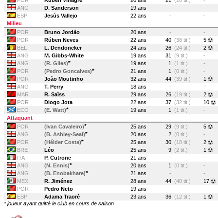
POR
Rúben Vinagre
20 ans
21
(10 tit.)
-
ANG
D. Sanderson
19 ans
-
-
ESP
Jesús Vallejo
22 ans
-
-
Milieu
POR
Bruno Jordão
20 ans
-
-
POR
Rúben Neves
22 ans
40
(38 tit.)
5
BEL
L. Dendoncker
24 ans
26
(24 tit.)
2
ANG
M. Gibbs-White
19 ans
31
(9 tit.)
-
*
ANG
(R. Giles)
19 ans
1
(1 tit.)
-
*
POR
(Pedro Goncalves)
21 ans
1
(0 tit.)
-
POR
João Moutinho
32 ans
44
(39 tit.)
1
ANG
T. Perry
18 ans
-
-
MAR
R. Saïss
29 ans
26
(19 tit.)
2
POR
Diogo Jota
22 ans
37
(32 tit.)
10
*
ECO
(E. Watt)
19 ans
1
(1 tit.)
-
Attaquant
*
POR
(Ivan Cavaleiro)
25 ans
29
(9 tit.)
5
*
ANG
(B. Ashley-Seal)
20 ans
2
(0 tit.)
-
*
POR
(Hélder Costa)
25 ans
30
(18 tit.)
2
BRE
Léo
25 ans
9
(2 tit.)
1
ITA
P. Cutrone
21 ans
-
-
*
ANG
(N. Ennis)
20 ans
1
(0 tit.)
-
*
ANG
(B. Enobakhare)
21 ans
-
-
MEX
R. Jiménez
28 ans
44
(40 tit.)
17
POR
Pedro Neto
19 ans
-
-
ESP
Adama Traoré
23 ans
36
(12 tit.)
1
* joueur ayant quitté le club en cours de saison