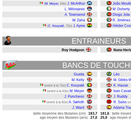
J. McArthur
João Mouti
(
M. Meyer
, 63e)
L. Milivojevic
M. Doherty
A. Townsend
Diogo Jota
W. Zaha
R. Jiménez
J. Ayew
Hélder Cos
(
C. Kouyaté
, 72e)
ENTRAINEURS
Roy Hodgson
Nuno Herl
BANCS DE TOUCH
Guaita
Léo
M. Kelly
M. Gibbs-W
C. Kouyaté
K. Hause
(entré à la 72e)
M. Meyer
Ivan Caval
(entré à la 63e)
J. Puncheon
J. Ruddy
A. Sørloth
R. Saïss
(entré à la 82e)
(e
J. Ward
Adama Tra
taille moyenne des titulaires (cm) :
183,7
181,6
: taille moye
age moyen des titulaires (ans) :
27,0
25,9
: age moyen de