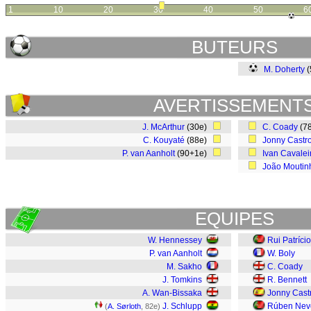
1
10
20
30
40
50
6
BUTEURS
M. Doherty
(
AVERTISSEMENT
J. McArthur
(30e)
C. Coady
(7
C. Kouyaté
(88e)
Jonny Castr
P. van Aanholt
(90+1e)
Ivan Cavalei
João Moutin
EQUIPES
W. Hennessey
Rui Patrício
P. van Aanholt
W. Boly
M. Sakho
C. Coady
J. Tomkins
R. Bennett
A. Wan-Bissaka
Jonny Cast
J. Schlupp
Rúben Nev
(
A. Sørloth
, 82e)