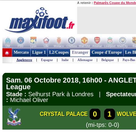
A retenir :
Palmarès Coupe du Mond
OM
PSG
Lyon
Lille
Monaco
Chelsea
Man Utd
Arsenal
Liverpool
ManCity
Ba
+ de clubs
Mercato
Ligue 1
L2/Coupes
Etranger
Coupe d'Europe
Les B
Angleterre
|
Espagne
|
Italie
|
Allemagne
|
Belgique
|
Pays-Bas
Sam. 06 Octobre 2018, 16h00 - ANGLE
League
Stade :
Selhurst Park à Londres |
Spectateur
:
Michael Oliver
0
1
CRYSTAL PALACE
WOLV
(mi-tps: 0-0)