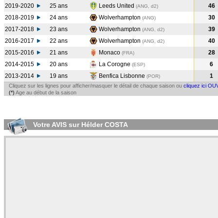
2019-2020
25 ans
Leeds United
46
(ANG, d2)
2018-2019
24 ans
Wolverhampton
30
(ANG
)
2017-2018
23 ans
Wolverhampton
39
(ANG, d2)
2016-2017
22 ans
Wolverhampton
40
(ANG, d2)
2015-2016
21 ans
Monaco
28
(FRA
)
2014-2015
20 ans
La Corogne
6
(ESP
)
2013-2014
19 ans
Benfica Lisbonne
1
(POR
)
Cliquez sur les lignes pour afficher/masquer le détail de chaque saison ou
cliquez ici OU
(*)
Age au début de la saison
Votre AVIS sur Hélder COSTA