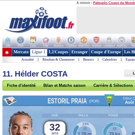
A retenir :
Palmarès Coupe du Mond
OM
PSG
Lyon
Lille
Monaco
Chelsea
Man Utd
Arsenal
Liverpool
ManCity
Ba
+ de clubs
Mercato
Ligue 1
L2/Coupes
Etranger
Coupe d'Europe
Les B
Actualité
|
Résultats & Classement
|
Buteurs
|
Calendrier
|
Equipe
11. Hélder COSTA
L
Fiche d'identité
Bilan et Matchs saison
Carrière & Sélections
Début Co
ESTORIL PRAIA
(POR)
Août
AGE
TAILLE
POIDS
32
23%
74%
ans
1,78 m
79 kg
P