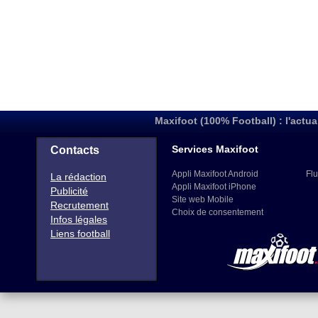
Maxifoot (100% Football) : l'actua
Services Maxifoot
Contacts
Appli Maxifoot Android
Flu
La rédaction
Appli Maxifoot iPhone
Publicité
Site web Mobile
Recrutement
Choix de consentement
Infos légales
Liens football