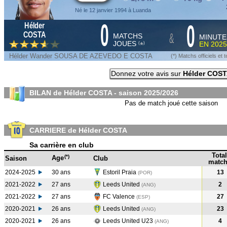
Né le 12 janvier 1994 à Luanda
0
0
Hélder
&
COSTA
MATCHS
MINUTE
JOUES
EN
2025
*
(
)
Hélder Wander SOUSA DE AZEVEDO E COSTA
(*) Matchs officiels e
Donnez votre avis sur
Hélder COS
BILAN de Hélder COSTA - saison
2025/2026
Pas de match joué cette saison
CARRIERE de Hélder COSTA
Sa carrière en club
Total
(*)
Age
Saison
Club
match
2024-2025
30 ans
Estoril Praia
13
(POR
)
2021-2022
27 ans
Leeds United
2
(ANG
)
2021-2022
27 ans
FC Valence
27
(ESP
)
2020-2021
26 ans
Leeds United
23
(ANG
)
2020-2021
26 ans
Leeds United U23
4
(ANG
)