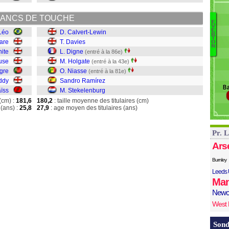
R
Sa
ANCS DE TOUCHE
E
V
E
Léo
D. Calvert-Lewin
C
R
T
are
T. Davies
Da
O
N
Di
ite
L. Digne
(entré à la 86e)
H
use
M. Holgate
(entré à la 43e)
Ni
gre
O. Niasse
(entré à la 81e)
S
ddy
Sandro Ramírez
Ba
S
aïss
M. Stekelenburg
(cm) :
181,6
180,2
: taille moyenne des titulaires (cm)
(ans) :
25,8
27,9
: age moyen des titulaires (ans)
Pr. 
Ars
Burnley
Leeds 
Man
Newc
West
Sond