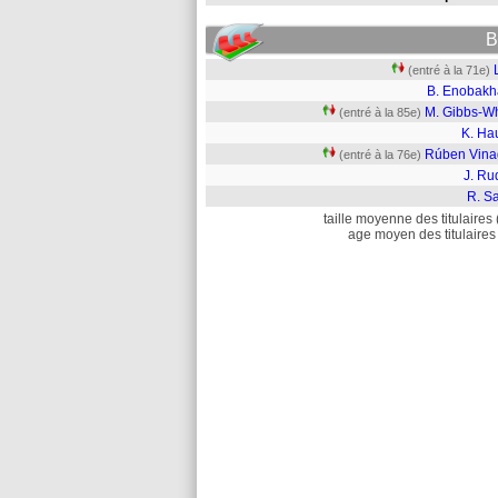
B
(entré à la 71e)
B. Enobakh
M. Gibbs-Wh
(entré à la 85e)
K. Ha
Rúben Vina
(entré à la 76e)
J. Ru
R. S
taille moyenne des titulaires 
age moyen des titulaires 