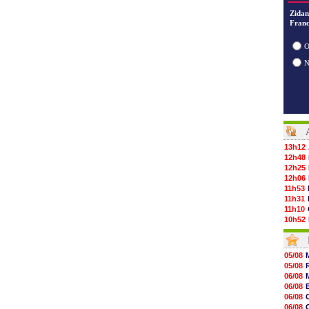
Zidan
Franc
O
13h12
12h48
12h25
12h06
11h53
11h31
11h10
10h52
10h33
10h12
10h09
05/08
10h05
05/08
09h44
06/08
09h24
06/08
09h06
06/08
08h44
06/08