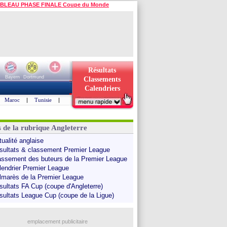
BLEAU PHASE FINALE Coupe du Monde
Résultats
Bayern
Dortmund
Classements
Calendriers
Maroc
|
Tunisie
|
s de la rubrique Angleterre
tualité anglaise
sultats & classement Premier League
assement des buteurs de la Premier League
lendrier Premier League
lmarès de la Premier League
sultats FA Cup (coupe d'Angleterre)
sultats League Cup (coupe de la Ligue)
emplacement publicitaire