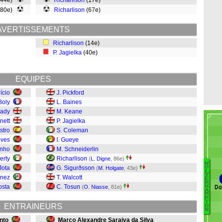
(44e)
Richarlison
(17e)
(80e)
Richarlison
(67e)
AVERTISSEMENTS
Richarlison
(14e)
P. Jagielka
(40e)
EQUIPES
ício
J. Pickford
Boly
L. Baines
oady
M. Keane
nett
P. Jagielka
stro
S. Coleman
ves
I. Gueye
inho
M. Schneiderlin
erty
Richarlison
(
L. Digne
, 86e)
W
Ba
O
Jota
G. Sigurðsson
(
M. Holgate
, 43e)
L
V
énez
T. Walcott
Lé
E
R
osta
C. Tosun
Do
H
(
O. Niasse
, 81e)
E
A
M
G
P
T
ENTRAINEURS
H
O
N
R
nto
Marco Alexandre Saraiva da Silva