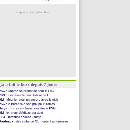
Barça
: l'agent de Rodri confirme !
PSG
: l'étonnante rumeur Gusto
FIFA
: la CAF soutient Infantino
PSG
: Luis Enrique satisfait malgré tout
CdM 2030
: Rubiales charge Infantino et ...
emplacement publicitaire
Rennes
: Embolo a des pistes alléchantes
Côte d'Ivoire
: Renard affiche ses ambitions
Rennes
: Haise confirme pour Aït Boudlal
Man City
: Trafford à Leeds pour 47 M€ (off...
Man Utd
: Zirkzee vers la Juventus ?
Voir les brèves précédentes
Ça a fait le buzz depuis 7 jours
PSG
: Dupraz se prononce pour la LdC
PSG
: c'est bouclé pour Akliouche !
OM
: Meunier avait un accord avec le club
PSG
: le Barça fixe son prix pour Torres
Barça
: Torres souhaite rejoindre le PSG !
OM
: le retour d'Adidas est acté
FIFA
: Infantino sollicite Trump
Bordeaux
: des clubs de N1 montent au créneau
Argentine
: quand Medina recadre... sa mère