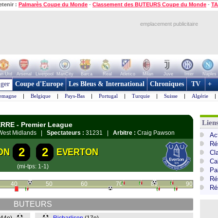
etenir :
Palmarès Coupe du Monde
-
Classement des BUTEURS Coupe du Monde
-
TA
emplacement publicitaire
n Utd
Arsenal
Liverpool
ManCity
Barca
Real
Atletico
Milan
Juve
Inter
Naples
ger
Coupe d'Europe
Les Bleus & International
Chroniques
TV
+
lemagne
|
Belgique
|
Pays-Bas
|
Portugal
|
Turquie
|
Suisse
|
Algérie
|
Lien
ERRE - Premier League
 West Midlands |
Spectateurs :
31231 |
Arbitre :
Craig Pawson
Ac
Ré
2
2
ON
EVERTON
Cl
Ca
(mi-tps: 1-1)
Pa
Ré
40
50
60
70
80
90
Ré
BUTEURS