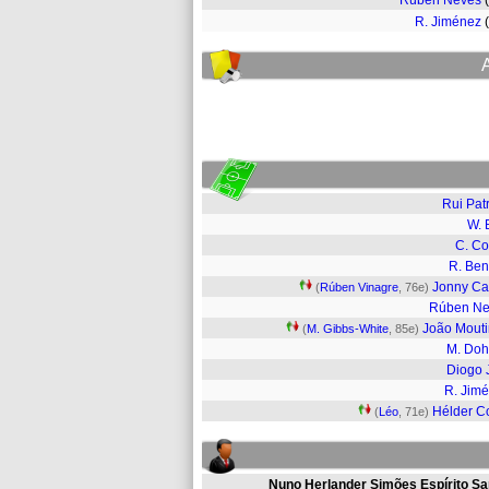
Rúben Neves
R. Jiménez
Rui Patr
W. 
C. C
R. Ben
Jonny Ca
(
Rúben Vinagre
, 76e)
Rúben Ne
João Mout
(
M. Gibbs-White
, 85e)
M. Doh
Diogo 
R. Jim
Hélder C
(
Léo
, 71e)
Nuno Herlander Simões Espírito Sa