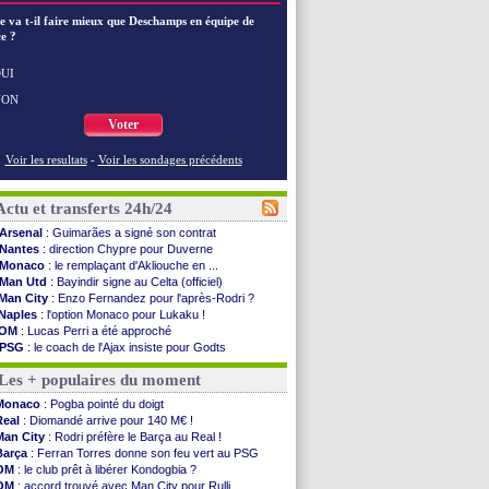
e va t-il faire mieux que Deschamps en équipe de
e ?
UI
NON
Voter
Voir les resultats
-
Voir les sondages précédents
Actu et transferts 24h/24
Arsenal
: Guimarães a signé son contrat
Nantes
: direction Chypre pour Duverne
Monaco
: le remplaçant d'Akliouche en ...
Man Utd
: Bayindir signe au Celta (officiel)
Man City
: Enzo Fernandez pour l'après-Rodri ?
Naples
: l'option Monaco pour Lukaku !
OM
: Lucas Perri a été approché
PSG
: le coach de l'Ajax insiste pour Godts
PSG
: une 2e offre en préparation pour Godts
Les + populaires du moment
Francfort
: Dina Ebimbe signe à Schalke (off.)
Strasbourg
: Saïdou Sow prêté à Nantes (off.)
Monaco
: Pogba pointé du doigt
Monaco
: Filipe Luis aimerait garder Balogun
Real
: Diomandé arrive pour 140 M€ !
Dortmund
: Newcastle est prévenu pour Nmecha
Man City
: Rodri préfère le Barça au Real !
Barça
: première offre à 45 M€ pour Rodri ?
Barça
: Ferran Torres donne son feu vert au PSG
Argentine
: le soutien très appuyé à Infantino
OM
: le club prêt à libérer Kondogbia ?
Tottenham
: Van de Ven va prolonger
OM
: accord trouvé avec Man City pour Rulli