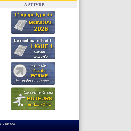
Real
: le démenti de Leipzig pour Diomandé
A SUIVRE
L'equipe type de
MONDIAL
2026
Le meilleur effectif
LIGUE 1
saison
2025-26
Indice MF :
l'état de
FORME
des clubs en europe
Classements des
BUTEURS
en EUROPE
o 24h/24