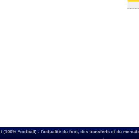
03/08
t (100% Football) : l'actualité du foot, des transferts et du mercat