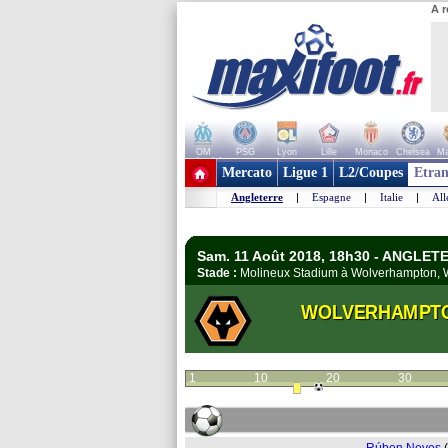
A r
OM
PSG
Lyon
Lille
Monaco
Chelsea
Ma
+ de clubs
Mercato
Ligue 1
L2/Coupes
Etran
Angleterre
|
Espagne
|
Italie
|
Al
Sam. 11 Août 2018, 18h30 - ANGLET
Stade :
Molineux Stadium à Wolverhampton,
WOLVERHAMPT
1
10
20
30