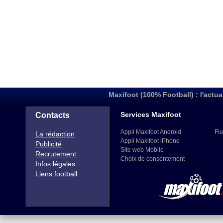
Maxifoot (100% Football) : l'actua
Services Maxifoot
Contacts
Appli Maxifoot Android
Flu
La rédaction
Appli Maxifoot iPhone
Publicité
Site web Mobile
Recrutement
Choix de consentement
Infos légales
Liens football