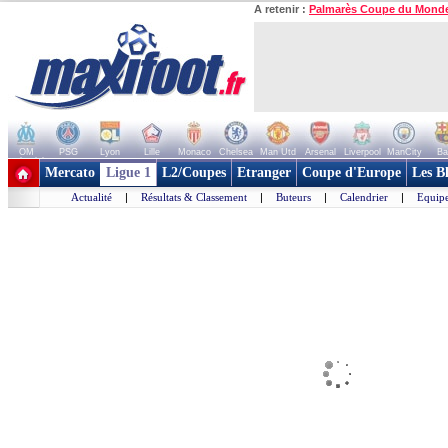
A retenir :
Palmarès Coupe du Mond
OM
PSG
Lyon
Lille
Monaco
Chelsea
Man Utd
Arsenal
Liverpool
ManCity
Ba
+ de clubs
Mercato
Ligue 1
L2/Coupes
Etranger
Coupe d'Europe
Les B
Actualité
|
Résultats & Classement
|
Buteurs
|
Calendrier
|
Equipe