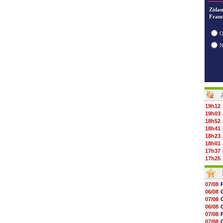
Zidan
Franc
O
19h12
19h03
18h52
18h41
18h23
18h01
17h37
17h25
17h08
16h55
16h31
07/08
16h11
06/08
16h06
07/08
15h48
06/08
15h41
07/08
15h21
07/08