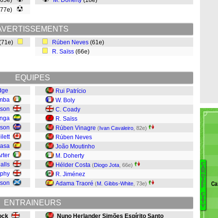
(65e)
M. Doherty
(18e)
(77e)
AVERTISSEMENTS
(71e)
Rúben Neves
(61e)
R. Saïss
(66e)
EQUIPES
dge
Rui Patrício
amba
W. Boly
ison
C. Coady
anga
R. Saïss
sson
Rúben Vinagre
(
Ivan Cavaleiro
, 82e)
ilett
Rúben Neves
rasa
João Moutinho
rter
M. Doherty
alls
C
Hélder Costa
(
Diogo Jota
, 66e)
A
R
rphy
R. Jiménez
D
B
I
rson
Adama Traoré
Ca
F
(
M. Gibbs-White
, 73e)
F
Ha
C
M
I
ENTRAINEURS
T
Pe
Y
Re
ock
Nuno Herlander Simões Espírito Santo