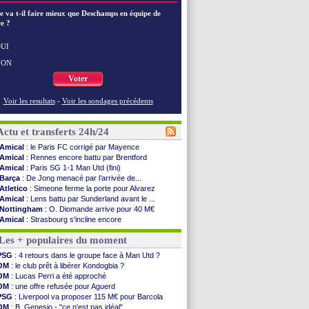
e va t-il faire mieux que Deschamps en équipe de
e ?
UI
NON
Voter
Voir les resultats
-
Voir les sondages précédents
Actu et transferts 24h/24
Amical
: le Paris FC corrigé par Mayence
Amical
: Rennes encore battu par Brentford
Amical
: Paris SG 1-1 Man Utd (fini)
Barça
: De Jong menacé par l’arrivée de...
Atletico
: Simeone ferme la porte pour Alvarez
Amical
: Lens battu par Sunderland avant le ...
Nottingham
: O. Diomande arrive pour 40 M€
Amical
: Strasbourg s'incline encore
Amical
: Lille s'impose à Hambourg
Les + populaires du moment
Lens
: Ganiou prolongé jusqu'en 2030 (officiel)
OM
: le PSG, les précisions de Benatia
PSG
: 4 retours dans le groupe face à Man Utd ?
Amical
: Paris SG-Man Utd, les compos
OM
: le club prêt à libérer Kondogbia ?
Amical
: Chelsea corrige l'AC Milan
OM
: Lucas Perri a été approché
Argentine
: Messi perd son papa
OM
: une offre refusée pour Aguerd
Amical
: l'Inter s'offre la Juventus
PSG
: Liverpool va proposer 115 M€ pour Barcola
Atletico
: Almada rejoint River Plate (off.)
OM
: B. Genesio - "ce n'est pas idéal"