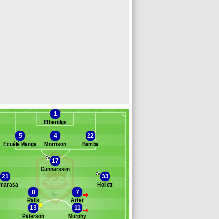
1
Etheridge
5
4
22
Écuélé Manga
Morrison
Bamba
17
Banc des remplaçants
Cardiff City
Gunnarsson
21
33
ennett
marasa
Hoilett
rris
8
7
>
endez-Laing
Ralls
Arter
ltier
13
11
>
Paterson
Murphy
id