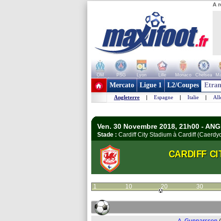
A r
OM
PSG
Lyon
Lille
Monaco
Chelsea
Ma
+ de clubs
Mercato
Ligue 1
L2/Coupes
Etran
Angleterre
|
Espagne
|
Italie
|
Al
Ven. 30 Novembre 2018, 21h00 - AN
Stade :
Cardiff City Stadium à Cardiff (Caer
CARDIFF CI
1
10
20
30