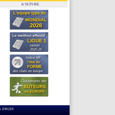
OM
: Paixão attire un 2e club anglais
A SUIVRE
L'equipe type de
MONDIAL
2026
Le meilleur effectif
LIGUE 1
saison
2025-26
Indice MF :
l'état de
FORME
des clubs en europe
Classements des
BUTEURS
en EUROPE
o 24h/24