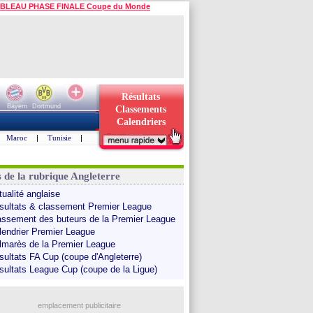
BLEAU PHASE FINALE Coupe du Monde
Résultats
Bayern
Dortmund
Classements
Calendriers
Maroc
|
Tunisie
|
s de la rubrique Angleterre
tualité anglaise
sultats & classement Premier League
assement des buteurs de la Premier League
lendrier Premier League
lmarès de la Premier League
sultats FA Cup (coupe d'Angleterre)
sultats League Cup (coupe de la Ligue)
emplacement publicitaire