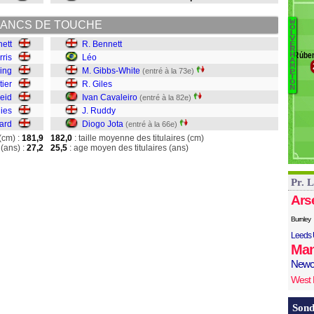
S
Wa
W
ANCS DE TOUCHE
Ba
O
L
V
nett
R. Bennett
B
E
R
Rúben
H
rris
Léo
Lé
A
M
G
ing
M. Gibbs-White
(entré à la 73e)
P
T
Gi
O
tier
R. Giles
N
I
eid
Ivan Cavaleiro
(entré à la 82e)
R
hies
J. Ruddy
D
ard
Diogo Jota
(entré à la 66e)
(cm) :
181,9
182,0
: taille moyenne des titulaires (cm)
(ans) :
27,2
25,5
: age moyen des titulaires (ans)
Pr. 
Ars
Burnley
Leeds 
Man
Newc
West
Sond