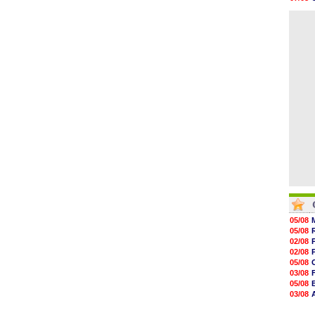
15h14
08/08
14h59
07/08
14h43
14h14
13h59
13h55
13h48
13h30
05/08
05/08
02/08
02/08
05/08
03/08
05/08
03/08
03/08