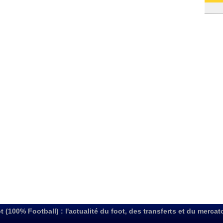
03/08
t (100% Football) : l'actualité du foot, des transferts et du mercat