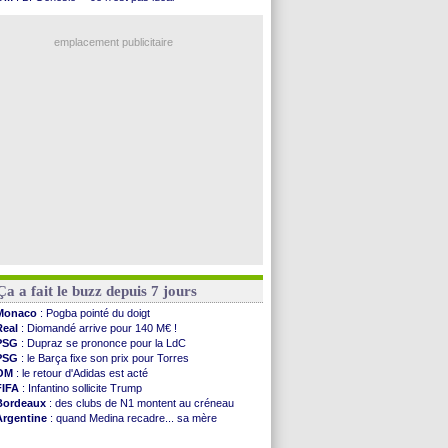
Monaco
: Camara a la cote en Angleterre
Real
: Mourinho durcit les règles
Amical
: encore une défaite pour Strasbourg
L1
: prison avec sursis requis contre un arbitre
OM
: la piste Goore en attaque
emplacement publicitaire
PSG
: ça négocie avec le Barça pour Torres
Amical
: Rennes s'incline contre Brentford
Arsenal
: c'est signé pour Guimaraes (officiel)
Amical
: Le Mans concède un nul
Real
: Mourinho durcit les règles
Voir les brèves précédentes
Ça a fait le buzz depuis 7 jours
Monaco
: Pogba pointé du doigt
Real
: Diomandé arrive pour 140 M€ !
PSG
: Dupraz se prononce pour la LdC
PSG
: le Barça fixe son prix pour Torres
OM
: le retour d'Adidas est acté
FIFA
: Infantino sollicite Trump
Bordeaux
: des clubs de N1 montent au créneau
Argentine
: quand Medina recadre... sa mère
Real
: le démenti de Leipzig pour Diomandé