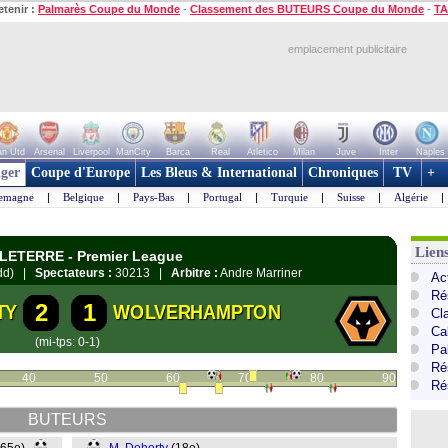
etenir :
Palmarès Coupe du Monde
-
Classement des BUTEURS Coupe du Monde
-
TA
emplacement publicitaire
n Utd
Arsenal
Liverpool
ManCity
Barca
Real
Atletico
Milan
Juve
Inter
Naples
ger
Coupe d'Europe
Les Bleus & International
Chroniques
TV
+
lemagne
|
Belgique
|
Pays-Bas
|
Portugal
|
Turquie
|
Suisse
|
Algérie
|
Lien
GLETERRE - Premier League
dydd) |
Spectateurs :
30213 |
Arbitre :
Andre Marriner
Ac
Ré
2
1
TY
WOLVERHAMPTON
Cl
Ca
(mi-tps: 0-1)
Pa
Ré
40
50
60
70
80
90
Ré
BUTEURS