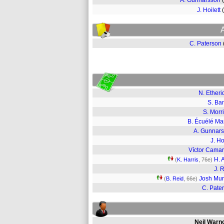
A. Gunnarsson
J. Hoilett
C. Paterson
N. Etheri
S. B
S. Morr
B. Écuélé M
A. Gunnar
J. Ho
Víctor Cama
H. A
(
K. Harris
, 76e)
J. R
Josh Mu
(
B. Reid
, 66e)
C. Pate
Neil Warn