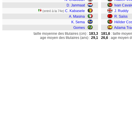
D. Janmaat
Ivan Caval
C. Kabasele
J. Ruddy
(entré à la 74e)
A. Masina
R. Saïss
K. Sema
Hélder Cos
Gomes
Adama Tra
taille moyenne des titulaires (cm) :
183,3
181,6
: taille moye
age moyen des titulaires (ans) :
29,1
26,6
: age moyen de