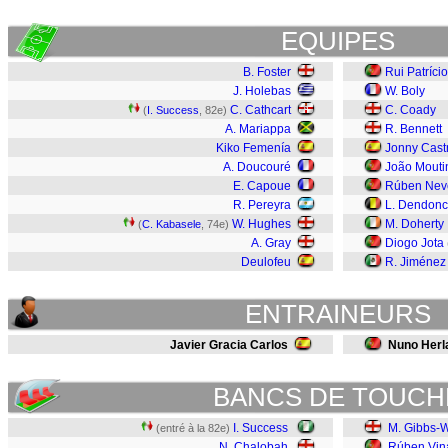
EQUIPES
B. Foster
Rui Patrício
J. Holebas
W. Boly
C. Cathcart
C. Coady
(
I. Success
, 82e)
A. Mariappa
R. Bennett
Kiko Femenía
Jonny Cast
A. Doucouré
João Mouti
E. Capoue
Rúben Nev
R. Pereyra
L. Dendonc
W. Hughes
M. Doherty
(
C. Kabasele
, 74e)
A. Gray
Diogo Jota
Deulofeu
R. Jiménez
ENTRAINEURS
Javier Gracia Carlos
Nuno Herl
BANCS DE TOUCH
I. Success
M. Gibbs-W
(entré à la 82e)
N. Chalobah
Rúben Vin