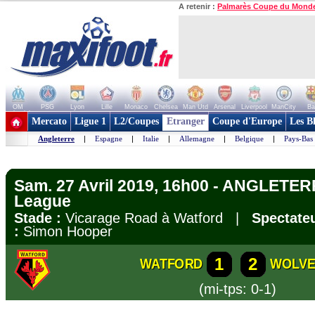
A retenir :
Palmarès Coupe du Mond
OM
PSG
Lyon
Lille
Monaco
Chelsea
Man Utd
Arsenal
Liverpool
ManCity
Ba
+ de clubs
Mercato
Ligue 1
L2/Coupes
Etranger
Coupe d'Europe
Les B
Angleterre
|
Espagne
|
Italie
|
Allemagne
|
Belgique
|
Pays-Bas
Sam. 27 Avril 2019, 16h00 - ANGLETER
League
Stade :
Vicarage Road à Watford |
Spectateu
:
Simon Hooper
1
2
WATFORD
WOLV
(mi-tps: 0-1)