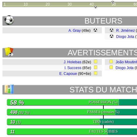
1
10
20
30
40
50
6
BUTEURS
A. Gray
(49e)
R. Jiménez
Diogo Jota
(
AVERTISSEMENT
J. Holebas
(62e)
João Moutin
I. Success
(85e)
Diogo Jota
(
E. Capoue
(90+6e)
STATS DU MATC
58 %
POSSESSION
(%)
498
PASSES
(réussies %)
(82 %)
10
TIRS
(cadrés)
(1)
11
FAUTES SUBIES