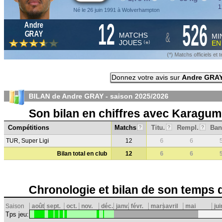
1
Né le 26 juin 1991 à Wolverhampton
12
526
Andre
&
GRAY
MATCHS
MI
JOUES
E
*
(
)
(*) Matchs officiels e
Donnez votre avis sur
Andre GRA
BILAN de Andre GRAY - saison
2025/2026
Son bilan en chiffres avec Karagu
Compétitions
Matchs
Titu.
Rempl.
Ban
?
?
?
TUR, Super Ligi
12
6
6
Bilan total en club
12
6
6
Chronologie et bilan de son temps 
Saison
août
sept.
oct.
nov.
déc.
janv.
févr.
mars
avril
mai
jui
Tps jeu: