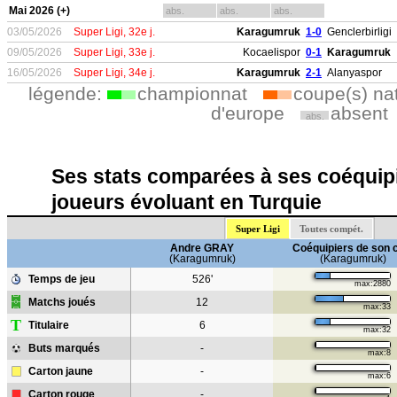
Mai 2026 (+)
abs.
abs.
abs.
03/05/2026
Super Ligi, 32e j.
Karagumruk
1-0
Genclerbirligi
09/05/2026
Super Ligi, 33e j.
Kocaelispor
0-1
Karagumruk
16/05/2026
Super Ligi, 34e j.
Karagumruk
2-1
Alanyaspor
légende:
championnat
coupe(s) na
d'europe
absent
abs.
Ses stats comparées à ses coéquipi
joueurs évoluant en Turquie
Super Ligi
Toutes compét.
Andre GRAY
Coéquipiers de son 
(Karagumruk)
(Karagumruk)
Temps de jeu
526'
max:2880
Matchs joués
12
max:33
T
Titulaire
6
max:32
Buts marqués
-
max:8
Carton jaune
-
max:6
Carton rouge
-