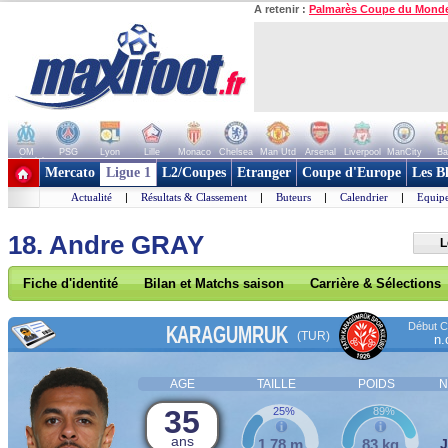
A retenir :
Palmarès Coupe du Mond
OM
PSG
Lyon
Lille
Monaco
Chelsea
Man Utd
Arsenal
Liverpool
ManCity
Ba
+ de clubs
Mercato
Ligue 1
L2/Coupes
Etranger
Coupe d'Europe
Les B
Actualité
|
Résultats & Classement
|
Buteurs
|
Calendrier
|
Equipe
18. Andre GRAY
L
Fiche d'identité
Bilan et Matchs saison
Carrière & Sélections
Début Co
KARAGUMRUK
(TUR)
n.
AGE
TAILLE
POIDS
N
35
25%
89%
ans
1,78 m
83 kg