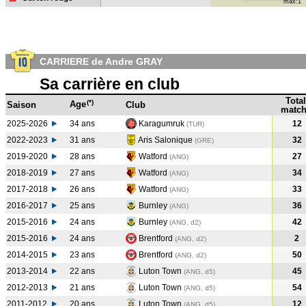
max:1
CARRIERE de Andre GRAY
Sa carrière en club
Total
(*)
Age
Saison
Club
match
2025-2026
34 ans
Karagumruk
12
(TUR)
2022-2023
31 ans
Aris Salonique
32
(GRE
)
2019-2020
28 ans
Watford
27
(ANG
)
2018-2019
27 ans
Watford
34
(ANG
)
2017-2018
26 ans
Watford
33
(ANG
)
2016-2017
25 ans
Burnley
36
(ANG
)
2015-2016
24 ans
Burnley
42
(ANG, d2)
2015-2016
24 ans
Brentford
2
(ANG, d2)
2014-2015
23 ans
Brentford
50
(ANG, d2)
2013-2014
22 ans
Luton Town
45
(ANG, d5)
2012-2013
21 ans
Luton Town
54
(ANG, d5)
2011-2012
20 ans
Luton Town
12
(ANG, d5)