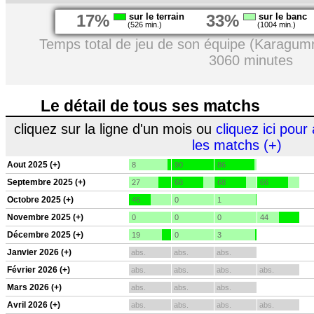
17%
sur le terrain
33%
sur le banc
(526 min.)
(1004 min.)
Temps total de jeu de son équipe (Karagumr
3060 minutes
Le détail de tous ses matchs
cliquez sur la ligne d'un mois ou
cliquez ici pour 
les matchs (+)
Aout 2025 (+)
8
90
86
Septembre 2025 (+)
27
68
68
66
Octobre 2025 (+)
46
0
1
Novembre 2025 (+)
0
0
0
44
Décembre 2025 (+)
19
0
3
Janvier 2026 (+)
abs.
abs.
abs.
Février 2026 (+)
abs.
abs.
abs.
abs.
Mars 2026 (+)
abs.
abs.
abs.
Avril 2026 (+)
abs.
abs.
abs.
abs.