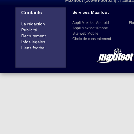
Maxifoot (100% Football) : l'actua
Services Maxifoot
Contacts
Appli Maxifoot Android
Flu
La rédaction
Appli Maxifoot iPhone
Publicité
Site web Mobile
Recrutement
Choix de consentement
Infos légales
Liens football