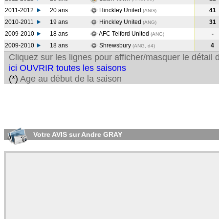
2011-2012
20 ans
Hinckley United
41
(ANG
)
2010-2011
19 ans
Hinckley United
31
(ANG
)
2009-2010
18 ans
AFC Telford United
-
(ANG
)
2009-2010
18 ans
Shrewsbury
4
(ANG, d4)
Cliquez sur les lignes pour afficher/masquer le détai
ici OUVRIR toutes les saisons
(*)
Age au début de la saison
Votre AVIS sur Andre GRAY