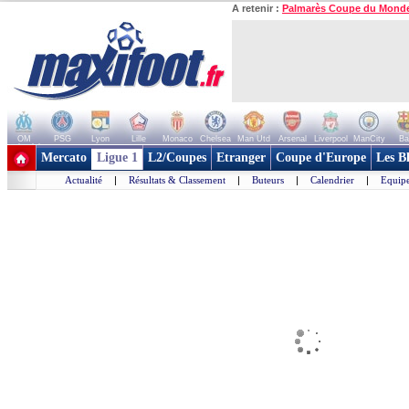
A retenir :
Palmarès Coupe du Mond
OM
PSG
Lyon
Lille
Monaco
Chelsea
Man Utd
Arsenal
Liverpool
ManCity
Ba
+ de clubs
Mercato
Ligue 1
L2/Coupes
Etranger
Coupe d'Europe
Les B
Actualité
|
Résultats & Classement
|
Buteurs
|
Calendrier
|
Equipe