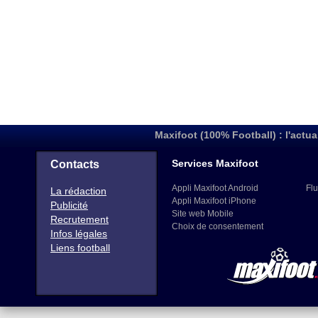
Maxifoot (100% Football) : l'actua
Services Maxifoot
Contacts
Appli Maxifoot Android
Flu
La rédaction
Appli Maxifoot iPhone
Publicité
Site web Mobile
Recrutement
Choix de consentement
Infos légales
Liens football