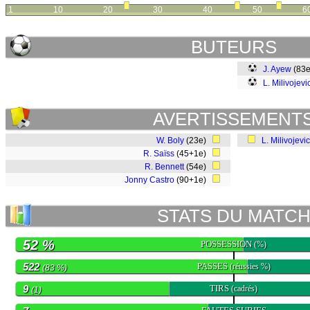
1
10
20
30
40
50
6
BUTEURS
J. Ayew
(83
L. Milivojevi
AVERTISSEMENT
W. Boly
(23e)
L. Milivojevic
R. Saïss
(45+1e)
R. Bennett
(54e)
Jonny Castro
(90+1e)
STATS DU MATC
52 %
POSSESSION
(%)
522
PASSES
(réussies %)
(83 %)
9
TIRS
(cadrés)
(1)