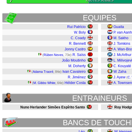
7
FAUTES SUBIES
EQUIPES
Rui Patrício
Guaita
W. Boly
P. van Aanh
C. Coady
M. Sakho
R. Bennett
J. Tomkins
Jonny Castro
A. Wan-Bis
R. Saïss
J. McArthur
(
Rúben Neves
, 73e)
João Moutinho
L. Milivojev
M. Doherty
C. Kouyaté
Ivan Cavaleiro
W. Zaha
(
Adama Traoré
, 84e)
R. Jiménez
J. Ayew
(
C.
Hélder Costa
A. Townse
(
M. Gibbs-White
, 64e)
ENTRAINEURS
Nuno Herlander Simões Espírito Santo
Roy Hodg
BANCS DE TOUCH
Léo
W. Hennes