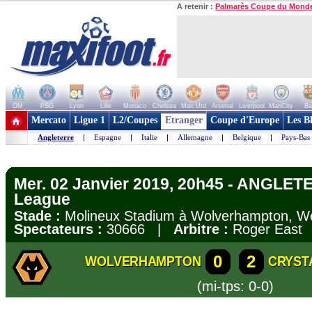
A retenir :
Palmarès Coupe du Mond
OM
PSG
Lyon
Lille
Monaco
Chelsea
Man Utd
Arsenal
Liverpool
ManCity
Ba
+ de clubs
Mercato
Ligue 1
L2/Coupes
Etranger
Coupe d'Europe
Les B
Angleterre
|
Espagne
|
Italie
|
Allemagne
|
Belgique
|
Pays-Bas
Mer. 02 Janvier 2019, 20h45 - ANGLET
League
Stade :
Molineux Stadium à Wolverhampton, W
Spectateurs :
30666 |
Arbitre :
Roger East
0
2
WOLVERHAMPTON
CRYST
(mi-tps: 0-0)