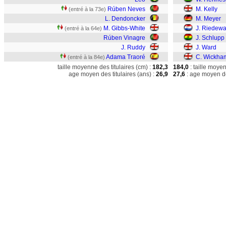
Rúben Neves
M. Kelly
(entré à la 73e)
L. Dendoncker
M. Meyer
M. Gibbs-White
J. Riedewa
(entré à la 64e)
Rúben Vinagre
J. Schlupp
J. Ruddy
J. Ward
Adama Traoré
C. Wickha
(entré à la 84e)
taille moyenne des titulaires (cm) :
182,3
184,0
: taille moye
age moyen des titulaires (ans) :
26,9
27,6
: age moyen de