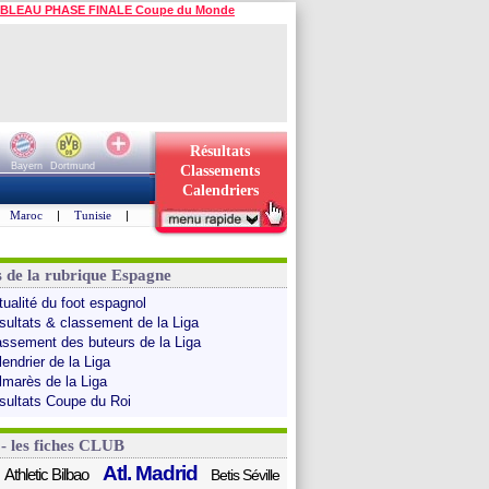
BLEAU PHASE FINALE Coupe du Monde
Résultats
Bayern
Dortmund
Classements
Calendriers
Maroc
|
Tunisie
|
s de la rubrique Espagne
tualité du foot espagnol
sultats & classement de la Liga
assement des buteurs de la Liga
endrier de la Liga
lmarès de la Liga
sultats Coupe du Roi
 - les fiches CLUB
Atl. Madrid
Athletic Bilbao
Betis Séville