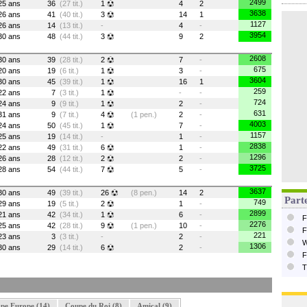
2499
25 ans
36
(27 tit.)
1
4
2
3638
26 ans
41
(40 tit.)
3
14
1
1127
26 ans
14
(13 tit.)
-
4
-
3954
30 ans
48
(44 tit.)
3
9
2
2608
30 ans
39
(28 tit.)
2
7
-
675
20 ans
19
(6 tit.)
1
3
-
3604
30 ans
45
(39 tit.)
1
16
1
259
22 ans
7
(3 tit.)
1
-
-
724
24 ans
9
(9 tit.)
1
2
-
631
31 ans
9
(7 tit.)
4
(1 pen.)
2
-
4003
24 ans
50
(45 tit.)
1
7
-
1157
25 ans
19
(14 tit.)
-
1
-
2838
22 ans
49
(31 tit.)
6
1
-
1296
26 ans
28
(12 tit.)
2
2
-
3725
28 ans
54
(44 tit.)
7
5
-
3637
30 ans
49
(39 tit.)
26
(8 pen.)
14
2
Parte
749
29 ans
19
(5 tit.)
2
1
-
2899
21 ans
42
(34 tit.)
1
6
-
F
2276
25 ans
42
(28 tit.)
9
(1 pen.)
10
-
F
221
23 ans
3
(3 tit.)
-
2
-
W
1306
30 ans
29
(14 tit.)
6
2
-
F
T
pe Europe (14)
Coupe du Roi (8)
Amical (9)