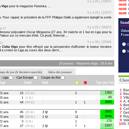
06/08
il y a 20 j. (18/07)
06/08
a Vigo
pour le magazine Panenka. ...
06/08
il y a 25 j. (13/07)
06/08
o
. Pour rappel, le président de la FFF Philippe Diallo a également épinglé la sortie
06/08
06/08
Sond
06/08
il y a 29 j. (09/07)
up
06/08
Zidan
éfenseur polyvalent Oscar Mingueza (27 ans, 34 matchs et 1 but en Liga pour la
Franc
06/08
ace sur ce mercato d'été. Ce jeudi, l'internat ...
05/08
il y a 39 j. (29/06)
05/08
O
du
Celta Vigo
pour être effrayé par la perspective d’affronter le buteur tricolore
05/08
l a croisé en Liga au cours des deux derni ...
05/08
25 joueurs - Moyenne d'age : 26,4 ans
mps de jeu (6 derniers matchs)
Infos des joueurs
Liga
Cpe Europe
Coupe du Roi
Clas
Age
Joué
But
Tps jeu Tot.
1
Ba
1350
22 ans
15
(15 tit.)
-
2
-
2
Rea
90
3
Vil
20 ans
1
(1 tit.)
-
-
-
4
A. 
3990
31 ans
44
(44 tit.)
-
1
1
5
Bet
6
Cel
3991
31 ans
45
(45 tit.)
3
8
-
7
Get
3946
8
Ray
23 ans
50
(42 tit.)
1
11
-
9
Val
270
22 ans
3
(3 tit.)
-
1
-
10
R. 
2267
27 ans
27
(25 tit.)
2
7
1