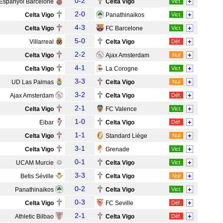
0-2
+
Espanyol Barcelone
Celta Vigo
Vict.
2-0
+
Celta Vigo
Panathinaikos
Vict.
4-3
+
Celta Vigo
FC Barcelone
Vict.
5-0
+
Villarreal
Celta Vigo
Déf.
2-2
+
Celta Vigo
Ajax Amsterdam
Nul
4-1
+
Celta Vigo
La Corogne
Vict.
3-3
+
UD Las Palmas
Celta Vigo
Nul
3-2
+
Ajax Amsterdam
Celta Vigo
Déf.
2-1
+
Celta Vigo
FC Valence
Vict.
1-0
+
Eibar
Celta Vigo
Déf.
1-1
+
Celta Vigo
Standard Liège
Nul
3-1
+
Celta Vigo
Grenade
Vict.
0-1
+
UCAM Murcie
Celta Vigo
Vict.
3-3
+
Betis Séville
Celta Vigo
Nul
0-2
+
Panathinaikos
Celta Vigo
Vict.
0-3
+
Celta Vigo
FC Seville
Déf.
2-1
+
Athletic Bilbao
Celta Vigo
Déf.