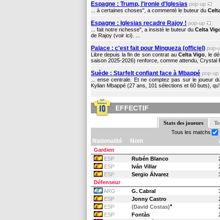
Espagne : Trump, l'ironie d'Iglesias
pop-up
... à certaines choses", a commenté le buteur du
Celt
Espagne : Iglesias recadre Rajoy !
pop-up
... fait notre richesse", a insisté le buteur du
Celta Vig
de Rajoy (voir ici). ...
Palace : c'est fait pour Mingueza (officiel)
pop-
Libre depuis la fin de son contrat au
Celta Vigo
, le d
saison 2025-2026) renforce, comme attendu, Crystal Pal
Suède : Starfelt confiant face à Mbappé
pop-up
... ense centrale. Et ne comptez pas sur le joueur 
Kylian Mbappé (27 ans, 101 sélections et 60 buts), qu'i
EFFECTIF
Stats des joueurs
Te
Tous les matchs
Nationalité
Nom
Gardien
ESP
Rubén Blanco
ESP
Iván Villar
ESP
Sergio Álvarez
Défenseur
ARG
G. Cabral
ESP
Jonny Castro
*
ESP
(David Costas)
ESP
Fontàs