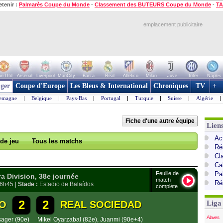
etenir :
Palmarès Coupe du Monde
-
Classement des BUTEURS Coupe du Monde
-
TA
emplacement publicitaire
n Utd
Arsenal
Liverpool
ManCity
Barca
Real
Atletico
Milan
Juve
Inter
Naples
ger
Coupe d'Europe
Les Bleus & International
Chroniques
TV
+
lemagne
|
Belgique
|
Pays-Bas
|
Portugal
|
Turquie
|
Suisse
|
Algérie
|
Fiche d'une autre équipe
Lien
Ac
 de jeu
Tous les matchs
Ré
Cl
Cal
Feuille de
Pa
 Division, 38e journée
match
Ré
16h45 |
Stade :
Estadio de Balaídos
complète
2
2
GO
REAL SOCIEDAD
Liga
Alaves
sager (90e)
Mikel Oyarzabal (82e)
,
Juanmi (90e+4)