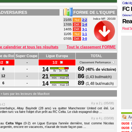
Celta Vi
FC 
ADVERSAIRES
FORME DE L'EQUIPE
Gérone 
Indice MF: 20/100
21/05
Nul
2-2
Rea
17/05
Déf.
1-4
Real S
14/05
Déf.
3-1
11/05
Nul
1-1
07/05
Déf.
3-0
e calendrier et tous les résultats
Tout le classement FORME
e du Roi
Super Coupe
Ligue Europa
TOTAL
1/2
-
1/2
Classement Performance
60
14
8
-
40% de victoire
(
)
6v - 5n - 3d
86
21
12
-
(
1,43 but/match
)
min: - max:21
89
14
6
-
1,48 but/match
(
)
min: - max:14
s + lues par les lecteurs de Maxifoot
il y a 2 j. (05/08)
up
nerbahçe, Altay Bayindir (28 ans) va quitter Manchester United cet été. Le
ien turc va faire l'objet d'un prêt au RC Celta. Le club espagnol disp ...
A
il y a 4 j. (03/08)
e au
Celta Vigo
(0-2) en Ligue Europa l'année dernière, tout comme Nicolas
06/08
 argentin, encore en vacances, n'aurait de toute façon pas ...
06/08