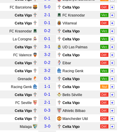
5-0
+
FC Barcelone
Celta Vigo
Déf.
2-1
+
Celta Vigo
FC Krasnodar
Vict.
0-1
+
Celta Vigo
Villarreal
Déf.
0-2
+
FC Krasnodar
Celta Vigo
Vict.
0-1
+
La Corogne
Celta Vigo
Vict.
3-1
+
Celta Vigo
UD Las Palmas
Vict.
3-2
+
FC Valence
Celta Vigo
Déf.
0-2
+
Celta Vigo
Eibar
Déf.
3-2
+
Celta Vigo
Racing Genk
Vict.
0-3
+
Grenade
Celta Vigo
Vict.
1-1
+
Racing Genk
Celta Vigo
Nul
0-1
+
Celta Vigo
Betis Séville
Déf.
2-1
+
FC Seville
Celta Vigo
Déf.
0-3
+
Celta Vigo
Athletic Bilbao
Déf.
0-1
+
Celta Vigo
Manchester Utd
Déf.
3-0
+
Malaga
Celta Vigo
Déf.