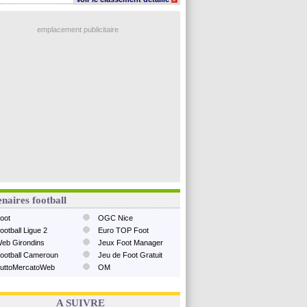
emplacement publicitaire
naires football
oot
OGC Nice
ootball Ligue 2
Euro TOP Foot
eb Girondins
Jeux Foot Manager
ootball Cameroun
Jeu de Foot Gratuit
uttoMercatoWeb
OM
A SUIVRE