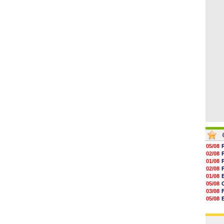
06/08
16h07
15h46
15h41
15h20
14h55
14h38
05/08
02/08
01/08
02/08
01/08
05/08
03/08
05/08
03/08
03/08