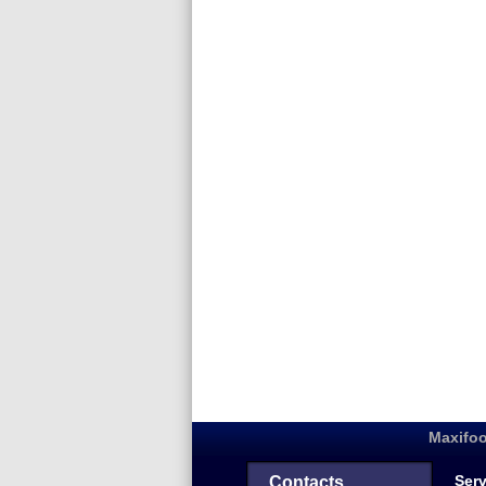
Maxifoo
Serv
Contacts