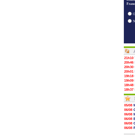
Franc
O
21h10
20h46
20h30
20h01
19h18
19h09
18h48
18h37
18h29
17h58
17h46
05/08
17h32
06/08
17h16
06/08
16h59
06/08
16h37
06/08
16h33
06/08
16h27
06/08
16h22