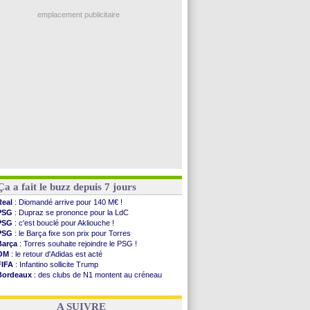
Ouganda
: Owori battu à mort à Kampala
OM
: B. Genesio - "ce n'est pas idéal"
emplacement publicitaire
TFC
: Sion Oppong signe pour 4 ans (officiel)
PSG
: Liverpool va proposer 115 M€ pour ...
Norvège
: la démission d'Infantino réclamée
PSG
: Mbaye, deux pistes se détachent
Monaco
: Filipe Luis veut remplacer Akliouche
Voir les brèves précédentes
Ça a fait le buzz depuis 7 jours
Real
: Diomandé arrive pour 140 M€ !
PSG
: Dupraz se prononce pour la LdC
PSG
: c'est bouclé pour Akliouche !
PSG
: le Barça fixe son prix pour Torres
Barça
: Torres souhaite rejoindre le PSG !
OM
: le retour d'Adidas est acté
FIFA
: Infantino sollicite Trump
Bordeaux
: des clubs de N1 montent au créneau
Argentine
: quand Medina recadre... sa mère
Real
: le démenti de Leipzig pour Diomandé
A SUIVRE