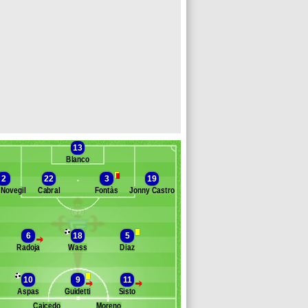
13
Blanco
2
22
3
19
 Novegil
Cabral
Fontàs
Jonny Castro
Banc des remplaçants
Celta Vigo
6
18
5
>
Radoja
Wass
Diaz
ergio Álvarez
ómez
op
10
9
11
>
>
ozabed
Aspas
Guidetti
Sisto
ongonda
Caicedo
Moreno