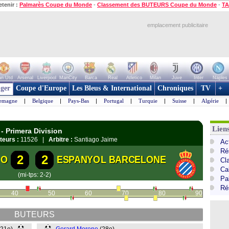
etenir :
Palmarès Coupe du Monde
-
Classement des BUTEURS Coupe du Monde
-
TA
emplacement publicitaire
n Utd
Arsenal
Liverpool
ManCity
Barca
Real
Atletico
Milan
Juve
Inter
Naples
ger
Coupe d'Europe
Les Bleus & International
Chroniques
TV
+
lemagne
|
Belgique
|
Pays-Bas
|
Portugal
|
Turquie
|
Suisse
|
Algérie
|
Lien
- Primera Division
teurs :
11526 |
Arbitre :
Santiago Jaime
Ac
Ré
2
2
GO
ESPANYOL BARCELONE
Cl
Cal
(mi-tps: 2-2)
Pa
Ré
40
50
60
70
80
90
BUTEURS