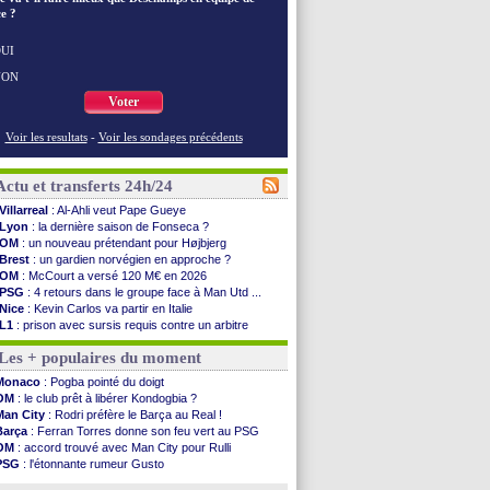
e ?
UI
NON
Voter
Voir les resultats
-
Voir les sondages précédents
Actu et transferts 24h/24
Villarreal
: Al-Ahli veut Pape Gueye
Lyon
: la dernière saison de Fonseca ?
OM
: un nouveau prétendant pour Højbjerg
Brest
: un gardien norvégien en approche ?
OM
: McCourt a versé 120 M€ en 2026
PSG
: 4 retours dans le groupe face à Man Utd ...
Nice
: Kevin Carlos va partir en Italie
L1
: prison avec sursis requis contre un arbitre
Leganés
: c'est signé pour Luca Zidane (off.)
Les + populaires du moment
Atletico
: Ruggeri en route pour Aston Villa
Monaco
: Filipe Luis soutient Biereth
Monaco
: Pogba pointé du doigt
Lyon
: Mangala prêté à Getafe (officiel)
OM
: le club prêt à libérer Kondogbia ?
PSG
: Nsoki va signer en Croatie
Man City
: Rodri préfère le Barça au Real !
Arsenal
: Naples vise Gabriel Jesus
Barça
: Ferran Torres donne son feu vert au PSG
Real
: Mastantuono prêté à la Fiorentina (off.)
OM
: accord trouvé avec Man City pour Rulli
Man City
: accord avec le Barça pour Rodri ?
PSG
: l'étonnante rumeur Gusto
Rennes
: Haise a prolongé (officiel)
OM
: une offre pour Bulka
Palace
: Tomiyasu a convaincu (officiel)