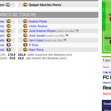
B
E
B
zzo
Quique Sánchez Flores
S
Ro
P
.
Pr
B
ANCS DE TOUCHE
P
A
V
R
C
R
E
rez
Andrés Prieto
L
J
O
mez
Víctor Álvarez
N
E
L
iop
José Antonio Reyes
(entré à la 86e)
Di
bed
José Jurado
(entré à la 55e)
Aaron
M
nda
Javi López
(entré à la 15e)
vue
P. Diop
ssi
Marc Roca
(cm) :
178,9
182,8
: taille moyenne des titulaires (cm)
(ans) :
25,6
26,6
: age moyen des titulaires (ans)
Liga
Alaves
Celta Vi
FC 
Gérone 
Rea
Real S
Sond
Zidan