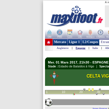
A r
OM
PSG
Lyon
Lille
Monaco
Chelsea
Ma
+ de clubs
Mercato
Ligue 1
L2/Coupes
Etran
Angleterre
|
Espagne
|
Italie
|
Al
Mer. 01 Mars 2017, 21h30 - ESPAGNE 
Stade :
Estadio de Balaídos à Vigo |
Specta
CELTA VI
1
10
20
30