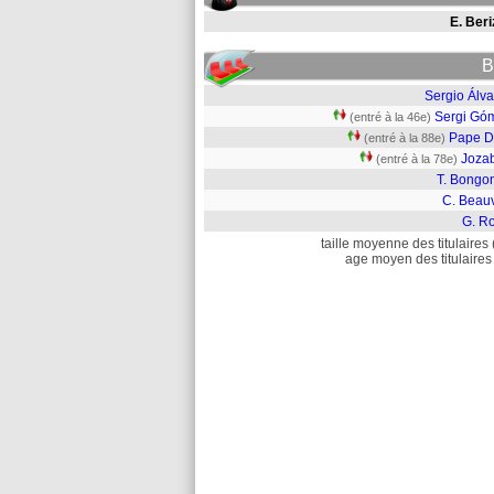
E. Beri
B
Sergio Álva
Sergi Gó
(entré à la 46e)
Pape D
(entré à la 88e)
Joza
(entré à la 78e)
T. Bongo
C. Beau
G. Ro
taille moyenne des titulaires 
age moyen des titulaires 