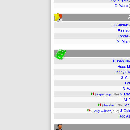
Iago Aspas
D. Wass
J. Guidetti
Fontàs
Fontàs
M. Díaz
Rubén Bl
Hugo M
Jonny Ca
G. Ca
Fo
D. 
N. Ra
(
Pape Diop
, 88e)
M. 
P. 
(
Jozabed
, 78e)
J. Gui
(
Sergi Gómez
, 46e)
Iago A