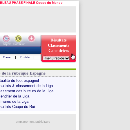
BLEAU PHASE FINALE Coupe du Monde
Résultats
Bayern
Dortmund
Classements
Calendriers
Maroc
|
Tunisie
|
s de la rubrique Espagne
tualité du foot espagnol
sultats & classement de la Liga
assement des buteurs de la Liga
endrier de la Liga
lmarès de la Liga
sultats Coupe du Roi
emplacement publicitaire