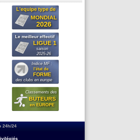
L'equipe type de
MONDIAL
2026
Le meilleur effectif
LIGUE 1
saison
2025-26
Indice MF :
l'état de
FORME
des clubs en europe
Classements des
BUTEURS
en EUROPE
o 24h/24
ivilégiés