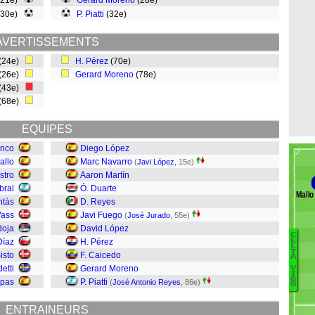
(21e)
Gerard Moreno
(28e)
(30e)
P. Piatti
(32e)
AVERTISSEMENTS
(24e)
H. Pérez
(70e)
(26e)
Gerard Moreno
(78e)
(43e)
(68e)
EQUIPES
anco
Diego López
allo
Marc Navarro
(
Javi López
, 15e)
stro
Aaron Martín
bral
Ó. Duarte
Mallo
ntàs
D. Reyes
Wass
Javi Fuego
(
José Jurado
, 55e)
doja
David López
C
Díaz
H. Pérez
E
L
T
Sisto
F. Caicedo
S
A
detti
Gerard Moreno
V
G
I
G
spas
P. Piatti
(
José Antonio Reyes
, 86e)
Di
O
J
ENTRAINEURS
B