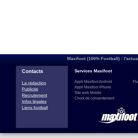
Maxifoot (100% Football) : l'actua
Services Maxifoot
Contacts
Appli Maxifoot Android
Flu
La rédaction
Appli Maxifoot iPhone
Publicité
Site web Mobile
Recrutement
Choix de consentement
Infos légales
Liens football