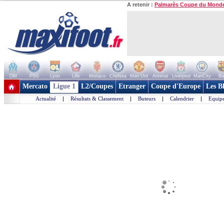
A retenir :
Palmarès Coupe du Mond
OM
PSG
Lyon
Lille
Monaco
Chelsea
Man Utd
Arsenal
Liverpool
ManCity
Ba
+ de clubs
Mercato
Ligue 1
L2/Coupes
Etranger
Coupe d'Europe
Les B
Actualité
|
Résultats & Classement
|
Buteurs
|
Calendrier
|
Equipe