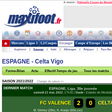
A retenir :
Palmarès Coupe du Mond
OM
PSG
Lyon
Lille
Monaco
Chelsea
Man Utd
Arsenal
Liverpool
ManCity
Ba
+ de clubs
Mercato
Ligue 1
L2/Coupes
Etranger
Coupe d'Europe
Les B
Angleterre
|
Espagne
|
Italie
|
Allemagne
|
Belgique
|
Pays-Bas
ESPAGNE - Celta Vigo
Forme-Bilan
Actu
Effectif-Temps de jeu
Tous les matchs
SAISON 2021/2022
Changer de saison >>
DERNIER MATCH
ESPAGNE, Liga, 38e journée
samedi 21 mai. 2022
, 17h30 |
Stade :
Estadio de Mestall
2
0
FC VALENCE
CELTA
M. Gómez (28e)
,
N. Araújo (60e,csc)