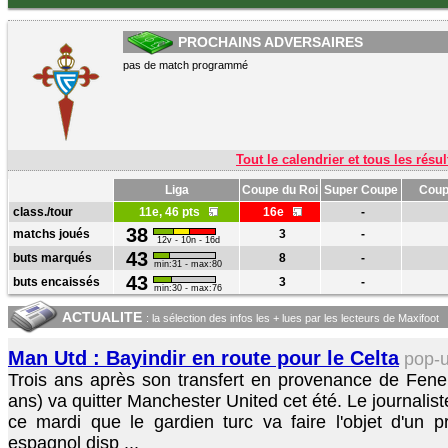
PROCHAINS ADVERSAIRES
pas de match programmé
Tout le calendrier et tous les résul
Liga
Coupe du Roi
Super Coupe
Coup
class./tour
11e, 46 pts
16e
-
38
matchs joués
3
-
12v - 10n - 16d
43
buts marqués
8
-
min:31 - max:80
43
buts encaissés
3
-
min:30 - max:76
ACTUALITE
: la sélection des infos les + lues par les lecteurs de Maxifoot
Man Utd : Bayindir en route pour le Celta
pop-
Trois ans après son transfert en provenance de Fener
ans) va quitter Manchester United cet été. Le journali
ce mardi que le gardien turc va faire l'objet d'un 
espagnol disp ...