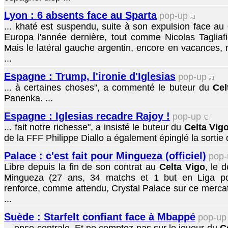
Lyon : 6 absents face au Sparta
pop-up
... khaté est suspendu, suite à son expulsion face au
Europa l'année dernière, tout comme Nicolas Tagliaf
Mais le latéral gauche argentin, encore en vacances, n
...
Espagne : Trump, l'ironie d'Iglesias
pop-up
... à certaines choses", a commenté le buteur du
Cel
Panenka. ...
Espagne : Iglesias recadre Rajoy !
pop-up
... fait notre richesse", a insisté le buteur du
Celta Vig
de la FFF Philippe Diallo a également épinglé la sortie de
Palace : c'est fait pour Mingueza (officiel)
pop
Libre depuis la fin de son contrat au
Celta Vigo
, le 
Mingueza (27 ans, 34 matchs et 1 but en Liga po
renforce, comme attendu, Crystal Palace sur ce mercato 
...
Suède : Starfelt confiant face à Mbappé
pop-u