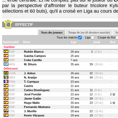
... ense centrale. Et ne comptez pas sur le joueur du
C
par la perspective d’affronter le buteur tricolore K
sélections et 60 buts), qu'il a croisé en Liga au cours de
EFFECTIF
Stats des joueurs
Temps de jeu (6 derniers matchs)
I
Tous les matchs
Liga
Coupe du Roi
Nationalité
Nom
Age
Joué
But
Gardien
ESP
Rubén Blanco
26 ans
2
(2 tit.)
-
ESP
Gaizka Campos
25 ans
-
-
ESP
Coke Carrillo
? ans
-
-
ARG
M. Dituro
35 ans
39
(39 tit.)
-
Défenseur
GHA
J. Aidoo
26 ans
32
(30 tit.)
-
MEX
N. Araújo
30 ans
34
(29 tit.)
-
FRA
T. Carrique
23 ans
-
-
ESP
Castro
21 ans
-
-
ESP
Carlos Domínguez
21 ans
11
(6 tit.)
-
ESP
José Fontán
22 ans
12
(6 tit.)
2
ESP
Javier Galán
27 ans
39
(37 tit.)
-
ESP
Hugo Mallo
30 ans
23
(23 tit.)
1
ESP
Fernando Medrano
22 ans
-
-
COL
J. Murillo
29 ans
22
(15 tit.)
-
ESP
Kevin Vázquez
29 ans
19
(17 tit.)
-