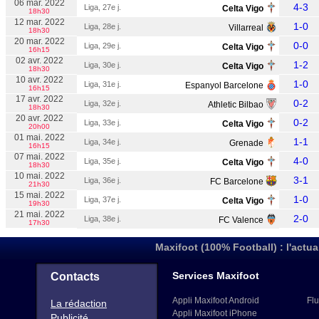
06 mar. 2022
4-3
Liga, 27e j.
Celta Vigo
18h30
12 mar. 2022
1-0
Liga, 28e j.
Villarreal
18h30
20 mar. 2022
0-0
Liga, 29e j.
Celta Vigo
16h15
02 avr. 2022
1-2
Liga, 30e j.
Celta Vigo
18h30
10 avr. 2022
1-0
Liga, 31e j.
Espanyol Barcelone
16h15
17 avr. 2022
0-2
Liga, 32e j.
Athletic Bilbao
18h30
20 avr. 2022
0-2
Liga, 33e j.
Celta Vigo
20h00
01 mai. 2022
1-1
Liga, 34e j.
Grenade
16h15
07 mai. 2022
4-0
Liga, 35e j.
Celta Vigo
18h30
10 mai. 2022
3-1
Liga, 36e j.
FC Barcelone
21h30
15 mai. 2022
1-0
Liga, 37e j.
Celta Vigo
19h30
21 mai. 2022
2-0
Liga, 38e j.
FC Valence
17h30
Maxifoot (100% Football) : l'actua
Services Maxifoot
Contacts
Appli Maxifoot Android
Flu
La rédaction
Appli Maxifoot iPhone
Publicité