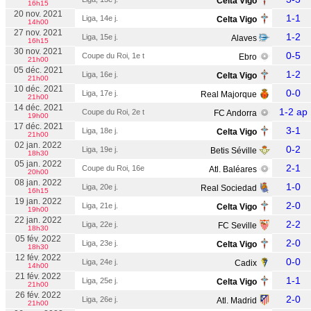
Celta Vigo
16h15
20 nov. 2021
1-1
Liga, 14e j.
Celta Vigo
14h00
27 nov. 2021
1-2
Liga, 15e j.
Alaves
16h15
30 nov. 2021
0-5
Coupe du Roi, 1e t
Ebro
21h00
05 déc. 2021
1-2
Liga, 16e j.
Celta Vigo
21h00
10 déc. 2021
0-0
Liga, 17e j.
Real Majorque
21h00
14 déc. 2021
1-2 ap
Coupe du Roi, 2e t
FC Andorra
19h00
17 déc. 2021
3-1
Liga, 18e j.
Celta Vigo
21h00
02 jan. 2022
0-2
Liga, 19e j.
Betis Séville
18h30
05 jan. 2022
2-1
Coupe du Roi, 16e
Atl. Baléares
20h00
08 jan. 2022
1-0
Liga, 20e j.
Real Sociedad
16h15
19 jan. 2022
2-0
Liga, 21e j.
Celta Vigo
19h00
22 jan. 2022
2-2
Liga, 22e j.
FC Seville
18h30
05 fév. 2022
2-0
Liga, 23e j.
Celta Vigo
18h30
12 fév. 2022
0-0
Liga, 24e j.
Cadix
14h00
21 fév. 2022
1-1
Liga, 25e j.
Celta Vigo
21h00
26 fév. 2022
2-0
Liga, 26e j.
Atl. Madrid
21h00