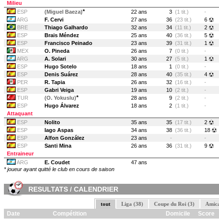
Milieu
*
ESP
(Miguel Baeza)
22 ans
3
(1 tit.)
-
ARG
F. Cervi
27 ans
36
(23 tit.)
6
BRE
Thiago Galhardo
32 ans
34
(11 tit.)
2
ESP
Brais Méndez
25 ans
40
(36 tit.)
5
ESP
Francisco Peinado
23 ans
39
(31 tit.)
1
MEX
O. Pineda
26 ans
7
(0 tit.)
-
ARG
A. Solari
30 ans
27
(5 tit.)
1
ESP
Hugo Sotelo
18 ans
1
(0 tit.)
-
ESP
Denis Suárez
28 ans
40
(35 tit.)
4
PER
R. Tapia
26 ans
32
(16 tit.)
-
ESP
Gabri Veiga
19 ans
10
(2 tit.)
-
*
TUR
(O. Yokuslu)
28 ans
9
(2 tit.)
-
ESP
Hugo Álvarez
18 ans
2
(1 tit.)
-
Attaquant
ESP
Nolito
35 ans
35
(17 tit.)
2
ESP
Iago Aspas
34 ans
38
(36 tit.)
18
ESP
Alfon González
23 ans
-
-
ESP
Santi Mina
26 ans
36
(31 tit.)
9
Entraineur
ARG
E. Coudet
47 ans
* joueur ayant quitté le club en cours de saison
RESULTATS / CALENDRIER
tout
Liga (38)
Coupe du Roi (3)
Amica
Date
Compétition
Domicile
Score