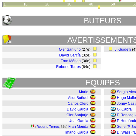
1
10
20
30
40
50
6
BUTEURS
AVERTISSEMENT
Oier Sanjurjo
(27e)
J. Guidetti
(4
David García
(32e)
Fran Mérida
(36e)
Roberto Torres
(64e)
EQUIPES
Mario
Sergio Álva
Aitor Buñuel
Hugo Mallo
Carlos Clerc
Jonny Cast
David García
G. Cabral
Oier Sanjurjo
F. Roncagli
Unai García
P. Hernánd
Fran Mérida
Señé
(
Roberto Torres
, 61e)
(
P. Sis
Imanol García
D. Wass
(
N.