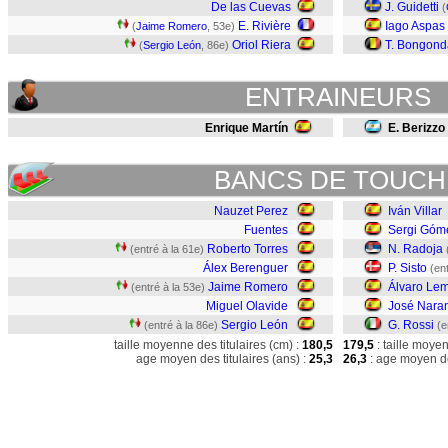
De las Cuevas
J. Guidetti
(
E. Rivière
Iago Aspas
(
Jaime Romero
, 53e)
Oriol Riera
T. Bongond
(
Sergio León
, 86e)
ENTRAINEURS
Enrique Martín
E. Berizzo
BANCS DE TOUCH
Nauzet Perez
Iván Villar
Fuentes
Sergi Góm
Roberto Torres
N. Radoja
(entré à la 61e)
Álex Berenguer
P. Sisto
(en
Jaime Romero
Álvaro Le
(entré à la 53e)
Miguel Olavide
José Nara
Sergio León
G. Rossi
(entré à la 86e)
(e
taille moyenne des titulaires (cm) :
180,5
179,5
: taille moye
age moyen des titulaires (ans) :
25,3
26,3
: age moyen de