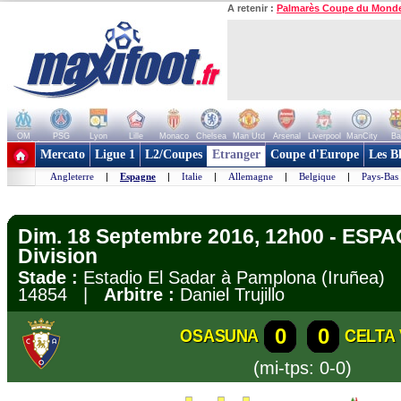
A retenir :
Palmarès Coupe du Mond
OM
PSG
Lyon
Lille
Monaco
Chelsea
Man Utd
Arsenal
Liverpool
ManCity
Ba
+ de clubs
Mercato
Ligue 1
L2/Coupes
Etranger
Coupe d'Europe
Les B
Angleterre
|
Espagne
|
Italie
|
Allemagne
|
Belgique
|
Pays-Bas
Dim. 18 Septembre 2016, 12h00 - ESPA
Division
Stade :
Estadio El Sadar à Pamplona (Iruñea
14854 |
Arbitre :
Daniel Trujillo
0
0
OSASUNA
CELTA
(mi-tps: 0-0)